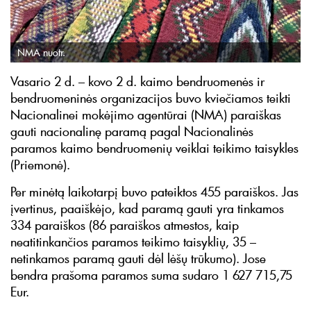
NMA nuotr.
Vasario 2 d. – kovo 2 d. kaimo bendruomenės ir
bendruomeninės organizacijos buvo kviečiamos teikti
Nacionalinei mokėjimo agentūrai (NMA) paraiškas
gauti nacionalinę paramą pagal Nacionalinės
paramos kaimo bendruomenių veiklai teikimo taisykles
(Priemonė).
Per minėtą laikotarpį buvo pateiktos 455 paraiškos. Jas
įvertinus, paaiškėjo, kad paramą gauti yra tinkamos
334 paraiškos (86 paraiškos atmestos, kaip
neatitinkančios paramos teikimo taisyklių, 35 –
netinkamos paramą gauti dėl lėšų trūkumo). Jose
bendra prašoma paramos suma sudaro 1 627 715,75
Eur.