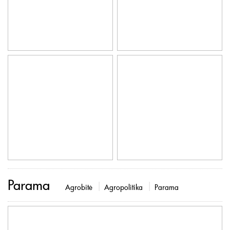
Parama
Agrobitė
Agropolitika
Parama