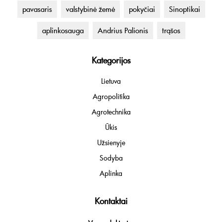
pavasaris
valstybinė žemė
pokyčiai
Sinoptikai
aplinkosauga
Andrius Palionis
trąšos
Kategorijos
Lietuva
Agropolitika
Agrotechnika
Ūkis
Užsienyje
Sodyba
Aplinka
Kontaktai