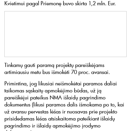
Kvietimui pagal Priemonę buvo skirta 1,2 mln. Eur.
Tinkamų gauti paramą projektų pareiškėjams
artimiausiu metu bus išmokėti 70 proc. avansai.
Primintina, jog likusiai neišmokėtai paramos daliai
taikomas sąskaitų apmokėjimo būdas, už ją
pareiškėjui pateikus NMA išlaidų pagrindimo
dokumentus (likusi paramos dalis išmokama po to, kai
už avansu pervestas lėšas ir nuosavas prie projekto
prisidedamas lėšas atsiskaitoma pateikiant išlaidų
pagrindimo ir išlaidų apmokėjimo įrodymo