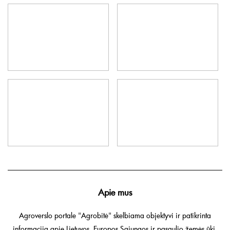
Apie mus
Agroverslo portale "Agrobitė" skelbiama objektyvi ir patikrinta
informacija apie Lietuvos, Europos Sąjungos ir pasaulio žemės ūkį.