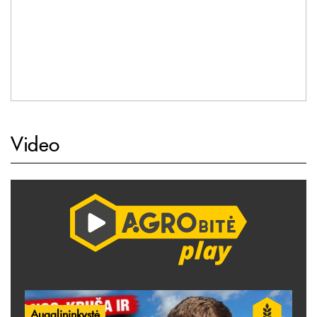
Video
Augalininkystė