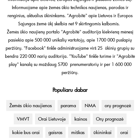
Informuojame apie žemės ūkio technikos naujienas, parodas ir
renginius, aktualius ūkininkams. "Agrobitė" apie Lietuvos ir Europos
Sąjungos žemė ūkį skelbia net 9 skirtingomis kalbomis.
Žemės ūkio naujienų portalo "Agrobitė" auditorija kiekvieną mėnesį
pasiekia apie 500 000 unikalių vartotojų, apie 1700 000 puslapių
peržiūrų. "Facebook" tinkle administruojame virš 25 ūkinių grupių su
bendra 220 000 narių auditorija. "YouTube" tinkle turime ir "Agrobitė
play" kanalą su maždaug 5700 prenumeratorių ir per 1 600 000
peržiūrų.
Populiaru dabar
Žemės ūkio naujienos
parama
NMA
orų prognozė
VMVT
Orai Lietuvoje
kainos
Orų prognozė
kokie bus orai
gaisras
miškas
ūkininkai
orai