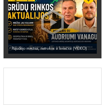
Pajudėjo miežiai, netrukus ir kviečiai (VIDEO)