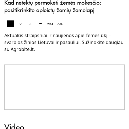
Kad netektų permokėti žemės mokesčio:
pasitikrinkite apleistų žemių žemėlapį
1
2
3
293
294
Aktualūs straipsniai ir naujienos apie žemės ūkį –
svarbios žinios Lietuvai ir pasauliui. Sužinokite daugiau
su Agrobite.lt.
Video