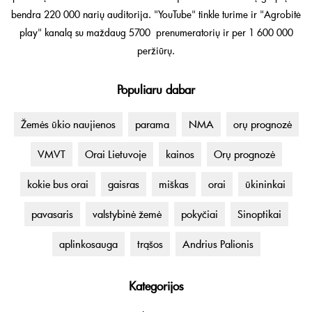
bendra 220 000 narių auditorija. "YouTube" tinkle turime ir "Agrobitė
play" kanalą su maždaug 5700 prenumeratorių ir per 1 600 000
peržiūrų.
Populiaru dabar
Žemės ūkio naujienos
parama
NMA
orų prognozė
VMVT
Orai Lietuvoje
kainos
Orų prognozė
kokie bus orai
gaisras
miškas
orai
ūkininkai
pavasaris
valstybinė žemė
pokyčiai
Sinoptikai
aplinkosauga
trąšos
Andrius Palionis
Kategorijos