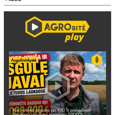
Augalininkystė
Kas nutinka pupoms po 100 % pažeidimo?
Bandymo rezultatai nustebino (VIDEO)