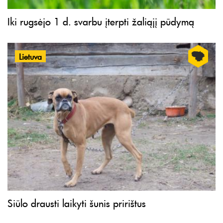
Iki rugsėjo 1 d. svarbu įterpti žaliąjį pūdymą
Lietuva
Siūlo drausti laikyti šunis pririštus