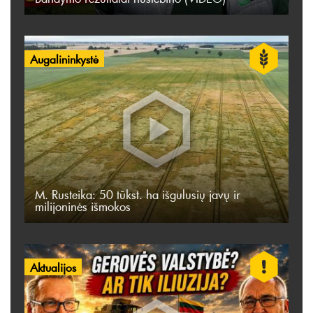
Augalininkystė
M. Rusteika: 50 tūkst. ha išgulusių javų ir
milijoninės išmokos
Aktualijos