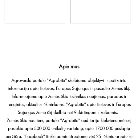
Apie mus
Agroverslo portale "Agrobitė" skelbiama objektyvi ir patikrinta
informacija apie Lietuvos, Europos Sąjungos ir pasaulio žemės ūkį.
Informuojame apie žemės ūkio technikos naujienas, parodas ir
renginius, aktualius ūkininkams. "Agrobitė" apie Lietuvos ir Europos
Sąjungos žemė ūkį skelbia net 9 skirtingomis kalbomis.
Žemės ūkio naujienų portalo "Agrobitė" auditorija kiekvieną mėnesį
pasiekia apie 500 000 unikalių vartotojų, apie 1700 000 puslapių
peržiūrų. "Facebook" tinkle administruojame virš 25 ūkinių grupių su