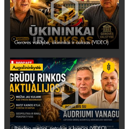
Gerovės valstybė, ūkininkai ir auksas (VIDEO)
Augalininkystė
Pajudėjo miežiai, netrukus ir kviečiai (VIDEO)