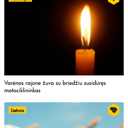
Varėnos rajone žuvo su briedžiu susidūręs
motociklininkas
Lietuva