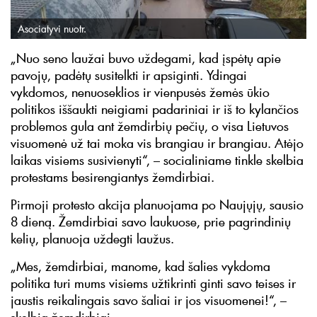
Asociatyvi nuotr.
„Nuo seno laužai buvo uždegami, kad įspėtų apie
pavojų, padėtų susitelkti ir apsiginti. Ydingai
vykdomos, nenuoseklios ir vienpusės žemės ūkio
politikos iššaukti neigiami padariniai ir iš to kylančios
problemos gula ant žemdirbių pečių, o visa Lietuvos
visuomenė už tai moka vis brangiau ir brangiau. Atėjo
laikas visiems susivienyti“, – socialiniame tinkle skelbia
protestams besirengiantys žemdirbiai.
Pirmoji protesto akcija planuojama po Naujųjų, sausio
8 dieną. Žemdirbiai savo laukuose, prie pagrindinių
kelių, planuoja uždegti laužus.
„Mes, žemdirbiai, manome, kad šalies vykdoma
politika turi mums visiems užtikrinti ginti savo teises ir
jaustis reikalingais savo šaliai ir jos visuomenei!“, –