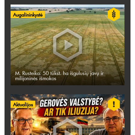
Augalininkystė
M. Rusteika: 50 tūkst. ha išgulusių javų ir
milijoninės išmokos
Aktualijos