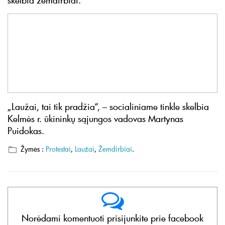
skelbia žemdirbiai.
„Laužai, tai tik pradžia“, – socialiniame tinkle skelbia
Kelmės r. ūkininkų sąjungos vadovas Martynas
Puidokas.
Žymės :
Protestai
,
Laužai
,
Žemdirbiai
.
Norėdami komentuoti prisijunkite prie facebook