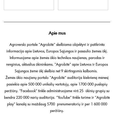
Apie mus
Agroverslo portale "Agrobitė" skelbiama objektyvi ir patikrinta
informacija apie Lietuvos, Europos Sąjungos ir pasaulio žemės ūkį.
Informuojame apie žemės ūkio technikos naujienas, parodas ir
renginius, aktualius ūkininkams. "Agrobitė" apie Lietuvos ir Europos
Sąjungos žemė ūkį skelbia net 9 skirtingomis kalbomis.
Žemės ūkio naujienų portalo "Agrobitė" auditorija kiekvieną mėnesį
pasiekia apie 500 000 unikalių vartotojų, apie 1700 000 puslapių
peržiūrų. "Facebook" tinkle administruojame virš 25 ūkinių grupių su
bendra 220 000 narių auditorija. "YouTube" tinkle turime ir "Agrobitė
play" kanalą su maždaug 5700 prenumeratorių ir per 1 600 000
peržiūrų.