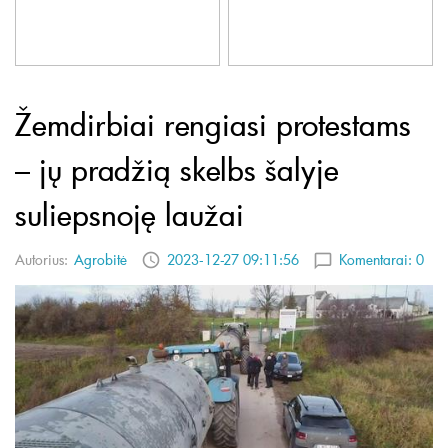
Žemdirbiai rengiasi protestams
– jų pradžią skelbs šalyje
suliepsnoję laužai
Autorius:
Agrobitė
2023-12-27 09:11:56
Komentarai:
0