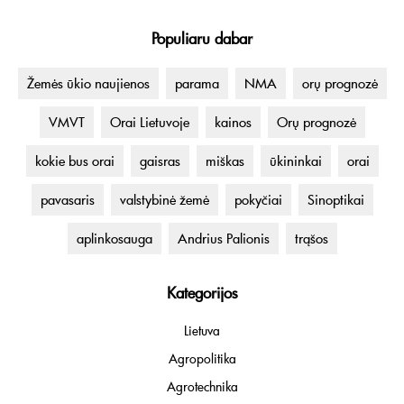
Populiaru dabar
Žemės ūkio naujienos
parama
NMA
orų prognozė
VMVT
Orai Lietuvoje
kainos
Orų prognozė
kokie bus orai
gaisras
miškas
ūkininkai
orai
pavasaris
valstybinė žemė
pokyčiai
Sinoptikai
aplinkosauga
Andrius Palionis
trąšos
Kategorijos
Lietuva
Agropolitika
Agrotechnika