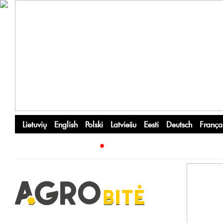
Lietuvių
English
Polski
Latviešu
Eesti
Deutsch
França