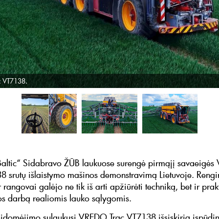
 VT7138.
Baltic“ Sidabravo ŽŪB laukuose surengė pirmąjį savaeigė
8 srutų išlaistymo mašinos demonstravimą Lietuvoje. Rengi
r rangovai galėjo ne tik iš arti apžiūrėti techniką, bet ir prak
os darbą realiomis lauko sąlygomis.
sidomėjimo sulaukusi VREDO Trac VT7138 išsiskiria įspūdi