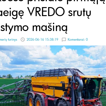
aeigę VREDO srutų
aistymo mašiną
nerių turinys
2026-06-16 15:38:19
Komentarai:
0