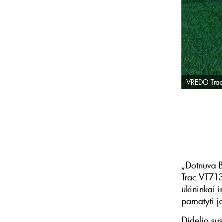
VREDO Trac
„Dotnuva 
Trac VT713
ūkininkai i
pamatyti j
Didelio su