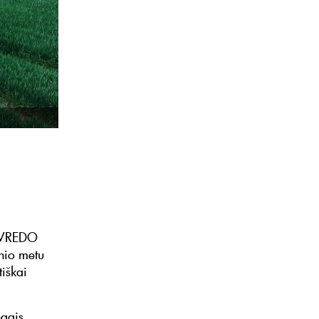
s VREDO
nio metu
tiškai
ngais