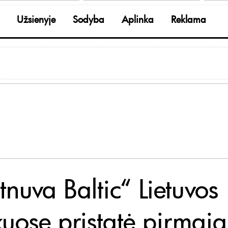
Užsienyje
Sodyba
Aplinka
Reklama
nuva Baltic“ Lietuvos
kuose pristatė pirmąją