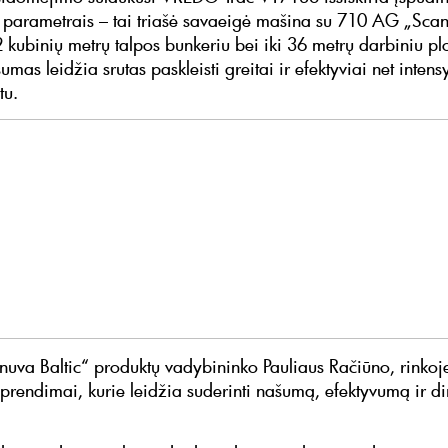
s parametrais – tai triašė savaeigė mašina su 710 AG „Sca
2 kubinių metrų talpos bunkeriu bei iki 36 metrų darbiniu pl
umas leidžia srutas paskleisti greitai ir efektyviai net intens
tu.
nuva Baltic“ produktų vadybininko Pauliaus Račiūno, rinkoje
sprendimai, kurie leidžia suderinti našumą, efektyvumą ir d