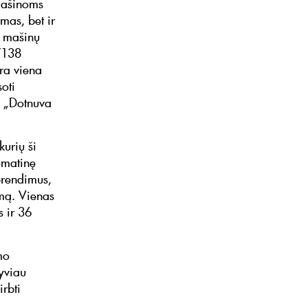
mašinoms
mas, bet ir
ų mašinų
7138
yra viena
oti
o „Dotnuva
kurių ši
omatinę
prendimus,
umą. Vienas
s ir 36
mo
tyviau
rbti