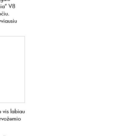
nia“ V8
očiu.
yviausiu
 vis labiau
irvožemio