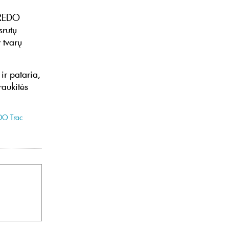
VREDO
srutų
 tvarų
ir pataria,
raukitės
DO Trac