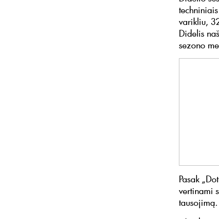
techniniai
varikliu, 3
Didelis naš
sezono me
Pasak „Dot
vertinami 
tausojimą.