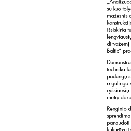
„Analizuo
su kuo tol
mažesnis d
konstrukci
išsiskiria 
lengviausi
dirvožemį 
Baltic“ pr
Demonstraci
technika l
padangų sl
o galinga 
ryškiausių
metrų darbi
Renginio da
sprendimais
panaudoti 
kukurūzų ir