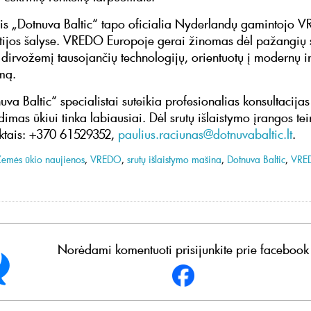
s „Dotnuva Baltic“ tapo oficialia Nyderlandų gamintojo 
ltijos šalyse. VREDO Europoje gerai žinomas dėl pažangių 
 dirvožemį tausojančių technologijų, orientuotų į modernų ir
mą.
a Baltic“ specialistai suteikia profesionalias konsultacijas 
imas ūkiui tinka labiausiai. Dėl srutų išlaistymo įrangos tei
aktais: +370 61529352,
paulius.raciunas@dotnuvabaltic.lt
.
Žemės ūkio naujienos
,
VREDO
,
srutų išlaistymo mašina
,
Dotnuva Baltic
,
VRE
Norėdami komentuoti prisijunkite prie facebook