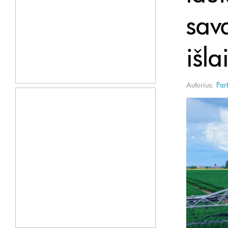
sav
išl
Autorius:
Part