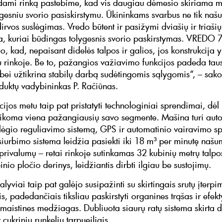
dami rinką pastebime, kad vis daugiau dėmesio skiriama 
ygesniu svorio pasiskirstymu. Ūkininkams svarbus ne tik našu
irvos suslėgimas. Vredo būtent ir pasižymi dviašių ir triaši
ja, kuriai būdingas tolygesnis svorio paskirstymas. VREDO 
tuo, kad, nepaisant didelės talpos ir galios, jos konstrukcija 
ų rinkoje. Be to, pažangios važiavimo funkcijos padeda taus
bei užtikrina stabilų darbą sudėtingomis sąlygomis“, – sak
oduktų vadybininkas P. Račiūnas.
jos metu taip pat pristatyti technologiniai sprendimai, dėl 
aikoma viena pažangiausių savo segmente. Mašina turi aut
ėgio reguliavimo sistemą, GPS ir automatinio vairavimo s
siurbimo sistema leidžia pasiekti iki 18 m³ per minutę naš
 privalumų – retai rinkoje sutinkamas 32 kubinių metrų talpo
nio pločio derinys, leidžiantis dirbti ilgiau be sustojimų.
lyviai taip pat galėjo susipažinti su skirtingais srutų įterpi
, padedančiais tiksliau paskirstyti organines trąšas ir efek
maistines medžiagas. Dubliuota siaurų ratų sistema skirta di
 cukrinių runkelių tarpueiliais.