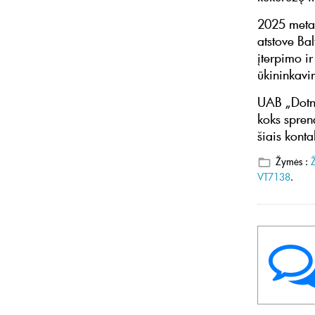
2025 metai
atstove Ba
įterpimo ir
ūkininkavi
UAB „Dotnuv
koks sprend
šiais kont
Žymės :
VT7138
.