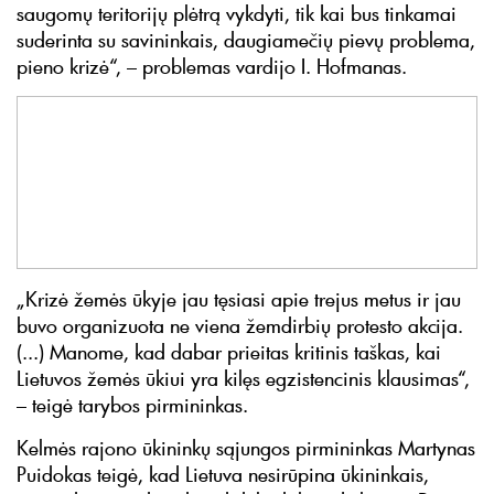
saugomų teritorijų plėtrą vykdyti, tik kai bus tinkamai
suderinta su savininkais, daugiamečių pievų problema,
pieno krizė“, – problemas vardijo I. Hofmanas.
„Krizė žemės ūkyje jau tęsiasi apie trejus metus ir jau
buvo organizuota ne viena žemdirbių protesto akcija.
(...) Manome, kad dabar prieitas kritinis taškas, kai
Lietuvos žemės ūkiui yra kilęs egzistencinis klausimas“,
– teigė tarybos pirmininkas.
Kelmės rajono ūkininkų sąjungos pirmininkas Martynas
Puidokas teigė, kad Lietuva nesirūpina ūkininkais,