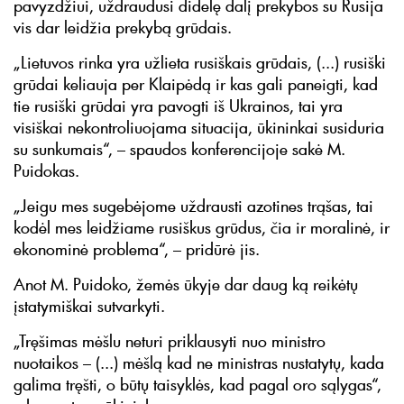
pavyzdžiui, uždraudusi didelę dalį prekybos su Rusija
vis dar leidžia prekybą grūdais.
„Lietuvos rinka yra užlieta rusiškais grūdais, (...) rusiški
grūdai keliauja per Klaipėdą ir kas gali paneigti, kad
tie rusiški grūdai yra pavogti iš Ukrainos, tai yra
visiškai nekontroliuojama situacija, ūkininkai susiduria
su sunkumais“, – spaudos konferencijoje sakė M.
Puidokas.
„Jeigu mes sugebėjome uždrausti azotines trąšas, tai
kodėl mes leidžiame rusiškus grūdus, čia ir moralinė, ir
ekonominė problema“, – pridūrė jis.
Anot M. Puidoko, žemės ūkyje dar daug ką reikėtų
įstatymiškai sutvarkyti.
„Tręšimas mėšlu neturi priklausyti nuo ministro
nuotaikos – (...) mėšlą kad ne ministras nustatytų, kada
galima tręšti, o būtų taisyklės, kad pagal oro sąlygas“,