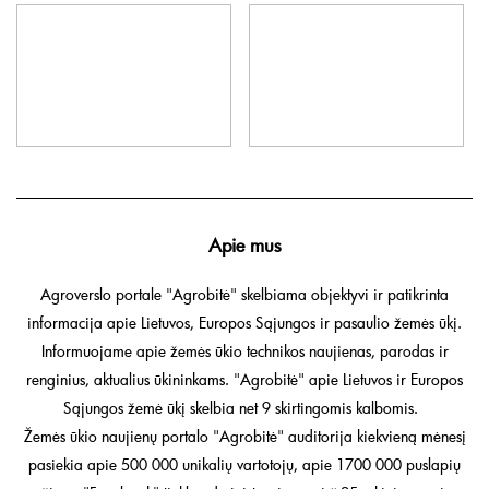
Apie mus
Agroverslo portale "Agrobitė" skelbiama objektyvi ir patikrinta
informacija apie Lietuvos, Europos Sąjungos ir pasaulio žemės ūkį.
Informuojame apie žemės ūkio technikos naujienas, parodas ir
renginius, aktualius ūkininkams. "Agrobitė" apie Lietuvos ir Europos
Sąjungos žemė ūkį skelbia net 9 skirtingomis kalbomis.
Žemės ūkio naujienų portalo "Agrobitė" auditorija kiekvieną mėnesį
pasiekia apie 500 000 unikalių vartotojų, apie 1700 000 puslapių