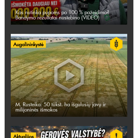
Kas nutinka pupoms po 100 % pažeidimo?
Bandymo rezultatai nustebino (VIDEO)
Augalininkystė
M. Rusteika: 50 tūkst. ha išgulusių javų ir
milijoninės išmokos
Aktualijos