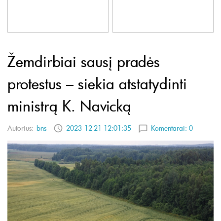
Žemdirbiai sausį pradės
protestus – siekia atstatydinti
ministrą K. Navicką
Autorius:
bns
2023-12-21 12:01:35
Komentarai:
0