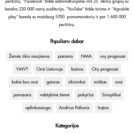
peržiūrų. "Facebook" tinkle administruojame virš 25 ūkinių grupių su
bendra 220 000 narių auditorija. "YouTube" tinkle turime ir "Agrobitė
play" kanalą su maždaug 5700 prenumeratorių ir per 1 600 000
peržiūrų.
Populiaru dabar
Žemės ūkio naujienos
parama
NMA
orų prognozė
VMVT
Orai Lietuvoje
kainos
Orų prognozė
kokie bus orai
gaisras
ūkininkai
miškas
orai
pavasaris
valstybinė žemė
pokyčiai
Sinoptikai
aplinkosauga
Andrius Palionis
trąšos
Kategorijos