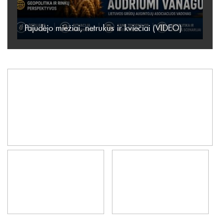
Pajudėjo miežiai, netrukus ir kviečiai (VIDEO)