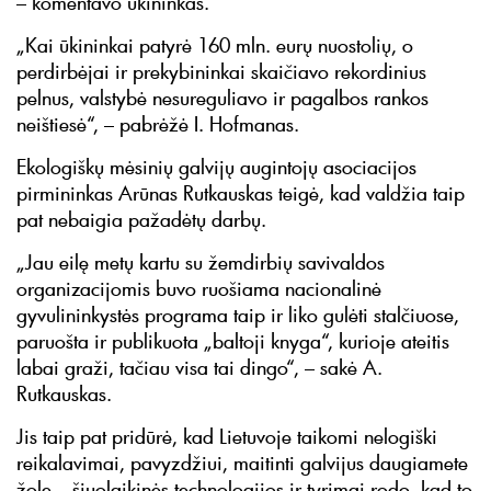
– komentavo ūkininkas.
„Kai ūkininkai patyrė 160 mln. eurų nuostolių, o
perdirbėjai ir prekybininkai skaičiavo rekordinius
pelnus, valstybė nesureguliavo ir pagalbos rankos
neištiesė“, – pabrėžė I. Hofmanas.
Ekologiškų mėsinių galvijų augintojų asociacijos
pirmininkas Arūnas Rutkauskas teigė, kad valdžia taip
pat nebaigia pažadėtų darbų.
„Jau eilę metų kartu su žemdirbių savivaldos
organizacijomis buvo ruošiama nacionalinė
gyvulininkystės programa taip ir liko gulėti stalčiuose,
paruošta ir publikuota „baltoji knyga“, kurioje ateitis
labai graži, tačiau visa tai dingo“, – sakė A.
Rutkauskas.
Jis taip pat pridūrė, kad Lietuvoje taikomi nelogiški
reikalavimai, pavyzdžiui, maitinti galvijus daugiamete
žole – šiuolaikinės technologijos ir tyrimai rodo, kad to