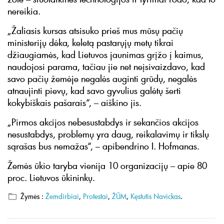
nereikia.
„Žaliasis kursas atsisuko prieš mus mūsų pačių
ministerijų dėka, keletą pastarųjų metų tikrai
džiaugiamės, kad Lietuvos jaunimas grįžo į kaimus,
naudojosi parama, tačiau jie net neįsivaizdavo, kad
savo pačių žemėje negalės auginti grūdų, negalės
atnaujinti pievų, kad savo gyvulius galėtų šerti
kokybiškais pašarais“, – aiškino jis.
„Pirmos akcijos nebesustabdys ir sekančios akcijos
nesustabdys, problemų yra daug, reikalavimų ir tikslų
sąrašas bus nemažas“, – apibendrino I. Hofmanas.
Žemės ūkio taryba vienija 10 organizacijų – apie 80
proc. Lietuvos ūkininkų.
Žymės :
Žemdirbiai
,
Protestai
,
ŽŪM
,
Kęstutis Navickas
.