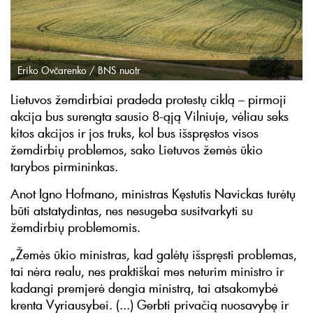
Eriko Ovčarenko / BNS nuotr
Lietuvos žemdirbiai pradeda protestų ciklą – pirmoji
akcija bus surengta sausio 8-ąją Vilniuje, vėliau seks
kitos akcijos ir jos truks, kol bus išspręstos visos
žemdirbių problemos, sako Lietuvos žemės ūkio
tarybos pirmininkas.
Anot Igno Hofmano, ministras Kęstutis Navickas turėtų
būti atstatydintas, nes nesugeba susitvarkyti su
žemdirbių problemomis.
„Žemės ūkio ministras, kad galėtų išspręsti problemas,
tai nėra realu, nes praktiškai mes neturim ministro ir
kadangi premjerė dengia ministrą, tai atsakomybė
krenta Vyriausybei. (...) Gerbti privačią nuosavybę ir