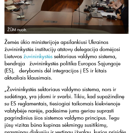
ŽŪM nuotr.
Žemės ūkio ministerijoje apsilankiusi Ukrainos
žuvininkystės institucijų atstovų delegacija domėjosi
Lietuvos
žuvininkystės
sektoriaus valdymo sistema,
bendrąja žuvininkystės politika Europos Sąjungoje
(ES), derybomis dėl integracijos į ES ir kitais
aktualiais klausimais.
„Žuvininkystės sektoriaus valdymo sistema, nors ir
sudėtinga, yra įdomi ir svarbi. Tikiu, kad supažindinę
su ES reglamentais, tiesiogiai taikomais kiekvienoje
valstybėje narėje, padėsime jums geriau suprasti
pagrindinius šios sistemos valdymo principus. Tegu
jūsų vizitas būna kupinas sėkmingų susitikimų,
prasmingų diskusijų ir vertingų įžvalgų, kurios prisidės