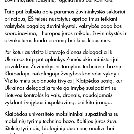
Taip pat kalbėta apie paramos žuvininkystės sektoriui
principus, ES teisės nustatytus apribojimus teikiant
valstybės pagalbą žuvininkystei, valstybės pagalbos
koordinavimą, Europos jūros reikalų, žuvininkystės ir
akvakultūros fondo paramą bei kitus klausimus.
Per keturias vizito Lietuvoje dienas delegacija iš
Ukrainos taip pat aplankys Žemės ūkio ministerijai
pavaldžios Žuvininkystės tarnybos techninėje bazėje
Klaipėdoje, reikalingoje žvejybos kontrolei vykdyti.
Vizito metu suplanuota išvyka į Klaipėdos uostą, kur
Ukrainos delegacija turės galimybę susipažinti su
Lietuvos kontrolės laivais, dronais, naudojamais
vykdant žvejybos inspektavimą, bei kita įranga.
Klaipėdos universiteto mokslininkai supažindins su
mokslinių tyrimų technine baze, Baltijos jūros žuvų
išteklių tyrimais, biologinių duomenų analize bei