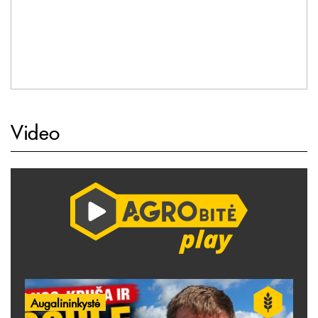
Video
Augalininkystė