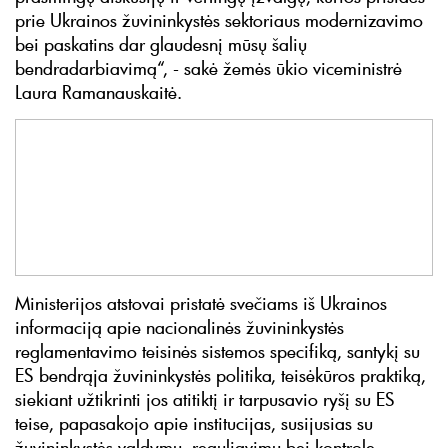
prie Ukrainos žuvininkystės sektoriaus modernizavimo
bei paskatins dar glaudesnį mūsų šalių
bendradarbiavimą“, - sakė žemės ūkio viceministrė
Laura Ramanauskaitė.
Ministerijos atstovai pristatė svečiams iš Ukrainos
informaciją apie nacionalinės žuvininkystės
reglamentavimo teisinės sistemos specifiką, santykį su
ES bendrąja žuvininkystės politika, teisėkūros praktiką,
siekiant užtikrinti jos atitiktį ir tarpusavio ryšį su ES
teise, papasakojo apie institucijas, susijusias su
žuvininkystės valdymu, reguliavimu bei kontrole.