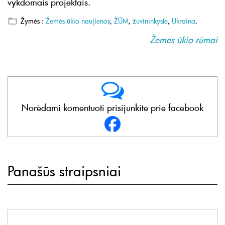
vykdomais projektais.
Žymės :
Žemės ūkio naujienos
,
ŽŪM
,
žuvininkystė
,
Ukraina
.
Žemės ūkio rūmai
Norėdami komentuoti prisijunkite prie facebook
Panašūs straipsniai