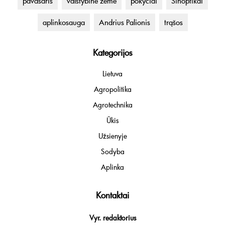
pavasaris
valstybinė žemė
pokyčiai
Sinoptikai
aplinkosauga
Andrius Palionis
trąšos
Kategorijos
Lietuva
Agropolitika
Agrotechnika
Ūkis
Užsienyje
Sodyba
Aplinka
Kontaktai
Vyr. redaktorius