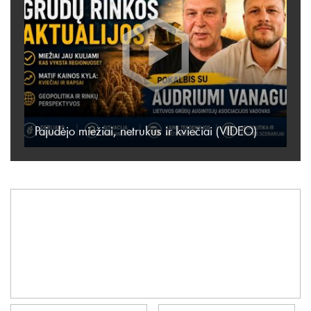
Pajudėjo miežiai, netrukus ir kviečiai (VIDEO)