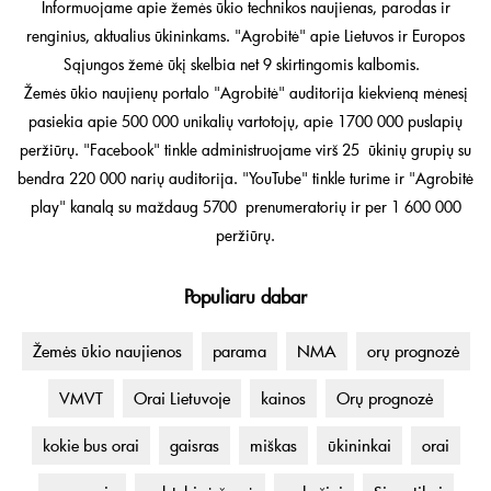
Informuojame apie žemės ūkio technikos naujienas, parodas ir
renginius, aktualius ūkininkams. "Agrobitė" apie Lietuvos ir Europos
Sąjungos žemė ūkį skelbia net 9 skirtingomis kalbomis.
Žemės ūkio naujienų portalo "Agrobitė" auditorija kiekvieną mėnesį
pasiekia apie 500 000 unikalių vartotojų, apie 1700 000 puslapių
peržiūrų. "Facebook" tinkle administruojame virš 25 ūkinių grupių su
bendra 220 000 narių auditorija. "YouTube" tinkle turime ir "Agrobitė
play" kanalą su maždaug 5700 prenumeratorių ir per 1 600 000
peržiūrų.
Populiaru dabar
Žemės ūkio naujienos
parama
NMA
orų prognozė
VMVT
Orai Lietuvoje
kainos
Orų prognozė
kokie bus orai
gaisras
miškas
ūkininkai
orai