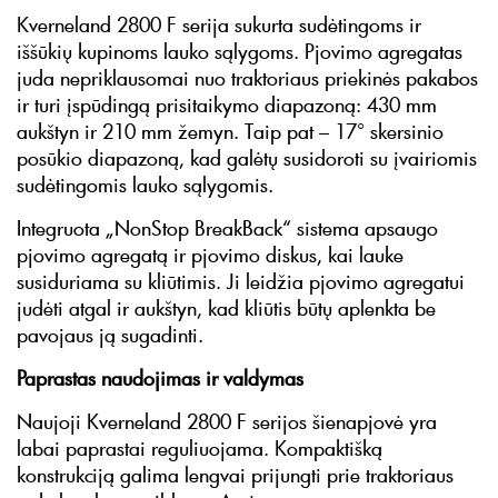
Kverneland 2800 F serija sukurta sudėtingoms ir
iššūkių kupinoms lauko sąlygoms. Pjovimo agregatas
juda nepriklausomai nuo traktoriaus priekinės pakabos
ir turi įspūdingą prisitaikymo diapazoną: 430 mm
aukštyn ir 210 mm žemyn. Taip pat – 17° skersinio
posūkio diapazoną, kad galėtų susidoroti su įvairiomis
sudėtingomis lauko sąlygomis.
Integruota „NonStop BreakBack“ sistema apsaugo
pjovimo agregatą ir pjovimo diskus, kai lauke
susiduriama su kliūtimis. Ji leidžia pjovimo agregatui
judėti atgal ir aukštyn, kad kliūtis būtų aplenkta be
pavojaus ją sugadinti.
Paprastas naudojimas ir valdymas
Naujoji Kverneland 2800 F serijos šienapjovė yra
labai paprastai reguliuojama. Kompaktišką
konstrukciją galima lengvai prijungti prie traktoriaus