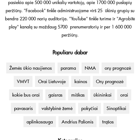
pasiekia apie 500 000 unikalių vartotojų, apie 1700 000 puslapių
peržiūrų. "Facebook" tinkle administruojame virš 25 ūkinių grupių su
bendra 220 000 narių auditorija. "YouTube" tinkle turime ir "Agrobitė
play" kanalą su maždaug 5700 prenumeratorių ir per 1 600 000
peržiūrų.
Populiaru dabar
Žemės ūkio naujienos
parama
NMA
orų prognozė
VMVT
Orai Lietuvoje
kainos
Orų prognozė
kokie bus orai
gaisras
miškas
ūkininkai
orai
pavasaris
valstybinė žemė
pokyčiai
Sinoptikai
aplinkosauga
Andrius Palionis
trąšos