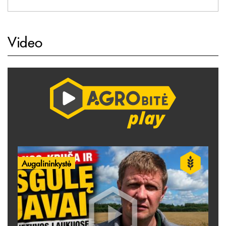
Video
Augalininkystė