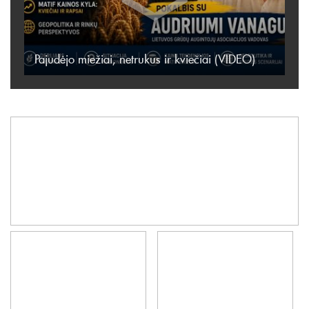
Pajudėjo miežiai, netrukus ir kviečiai (VIDEO)