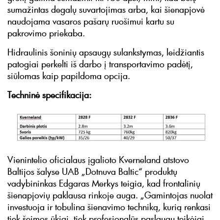
sumažintas degalų suvartojimas arba, kai šienapjovė
naudojama vasaros pašarų ruošimui kartu su
pakrovimo priekaba.
Hidraulinis šoninių apsaugų sulankstymas, leidžiantis
patogiai perkelti iš darbo į transportavimo padėtį,
siūlomas kaip papildoma opcija.
Techninė specifikacija:
Vienintelio oficialaus įgalioto Kverneland atstovo
Baltijos šalyse UAB „Dotnuva Baltic“ produktų
vadybininkas Edgaras Merkys teigia, kad frontalinių
šienapjovių paklausa rinkoje auga. „Gamintojas nuolat
investuoja ir tobulina šienavimo techniką, kurią renkasi
tiek šeimos ūkiai, tiek profesionalūs paslaugų teikėjai.