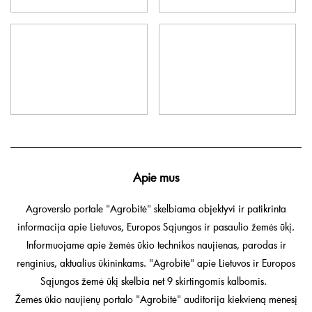
Apie mus
Agroverslo portale "Agrobitė" skelbiama objektyvi ir patikrinta
informacija apie Lietuvos, Europos Sąjungos ir pasaulio žemės ūkį.
Informuojame apie žemės ūkio technikos naujienas, parodas ir
renginius, aktualius ūkininkams. "Agrobitė" apie Lietuvos ir Europos
Sąjungos žemė ūkį skelbia net 9 skirtingomis kalbomis.
Žemės ūkio naujienų portalo "Agrobitė" auditorija kiekvieną mėnesį