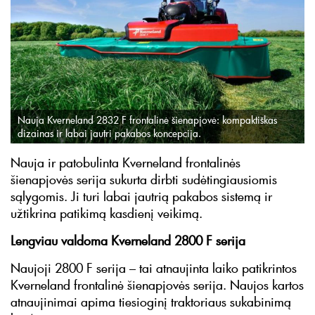
Nauja Kverneland 2832 F frontalinė šienapjovė: kompaktiškas
dizainas ir labai jautri pakabos koncepcija.
Nauja ir patobulinta Kverneland frontalinės
šienapjovės serija sukurta dirbti sudėtingiausiomis
sąlygomis. Ji turi labai jautrią pakabos sistemą ir
užtikrina patikimą kasdienį veikimą.
Lengviau valdoma Kverneland 2800 F serija
Naujoji 2800 F serija – tai atnaujinta laiko patikrintos
Kverneland frontalinė šienapjovės serija. Naujos kartos
atnaujinimai apima tiesioginį traktoriaus sukabinimą