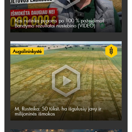
Kas nutinka pupoms po 100 % pažeidimo?
Bandymo rezultatai nustebino (VIDEO)
Augalininkystė
M. Rusteika: 50 tūkst. ha išgulusių javų ir
milijoninės išmokos