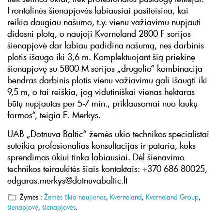
Frontalinės šienapjovės labiausiai pasiteisina, kai
reikia daugiau našumo, t.y. vienu važiavimu nupjauti
didesni plotą, o naujoji Kverneland 2800 F serijos
šienapjovė dar labiau padidina našumą, nes darbinis
plotis išaugo iki 3,6 m. Komplektuojant šią priekinę
šienapjovę su 5800 M serijos „drugelio“ kombinacija
bendras darbinis plotis vienu važiavimu gali išaugti iki
9,5 m, o tai reiškia, jog vidutiniškai vienas hektaras
būtų nupjautas per 5-7 min., priklausomai nuo laukų
formos“, teigia E. Merkys.
UAB „Dotnuva Baltic“ žemės ūkio technikos specialistai
suteikia profesionalias konsultacijas ir pataria, koks
sprendimas ūkiui tinka labiausiai. Dėl šienavimo
technikos teiraukitės šiais kontaktais: +370 686 80025,
edgaras.merkys@dotnuvabaltic.lt
Žymės :
Žemės ūkio naujienos
,
Kverneland
,
Kverneland Group
,
šienapjovė
,
šienapjovės
.