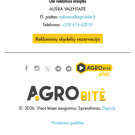
Dėl reklamos kreiptis
AUŠRA VALENTAITĖ
El. paštas:
reklama@agrobite.lt
Telefonas:
+370 614 62210
Reklaminių skydelių rezervacija
©
2026.
Visos teisės saugomos.
Sprendimas:
Digis.Lt
.
Privatumo politika