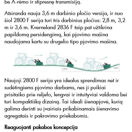
be A-rėmo ir stipresnę transmisiją.
Atsiranda nauja 3,6 m darbinio pločio versija, ir nuo
šiol 2800 F serija turi tris darbinius pločius: 2,8 m, 3,2
m ir 3,6 m. Kverneland 2836 F taip pat užtikrina
papildomą persidengimą, kai pjovimo mašina
naudojama kartu su drugelio tipo pjovimo mašina.
Naujoji 2800 F serija yra idealus sprendimas net ir
sudėtingiems pjovimo darbams, nes ji puikiai
prisitaiko prie reljefo, lengvai ir intuityviai valdoma bei
turi kompaktišką dizainą. Tai ideali šienapjovė, kurią
galima derinti su įvairiais prikabinamais šienavimo
agregatais ir pakrovimo priekabomis.
Reaguojanti pakabos koncepcija