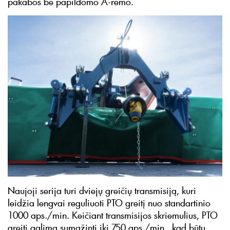
pakabos be papildomo A-rėmo.
Naujoji serija turi dviejų greičių transmisiją, kuri
leidžia lengvai reguliuoti PTO greitį nuo standartinio
1000 aps./min. Keičiant transmisijos skriemulius, PTO
greitį galima sumažinti iki 750 aps./min., kad būtų