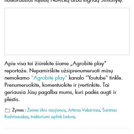
Apie visa tai žiūrėkite šiame „Agrobitė play“
reportaže. Nepamirškite užsiprenumeruoti mūsų
nemokamo
"Agrobitė play"
kanalo "Youtube" tinkle.
Prenumeruokite, komentuokite ir įvertinkite. Tai
geriausia Jūsų pagalba mums, kuri padės augti ir
plėstis.
Žymės :
Žemės ūkio naujienos
,
Artūras Vakarinas
,
Šarūnas
Radvinauskas
,
traktoriumi aplink Lietuvą
.