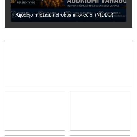
Pajudėjo miežiai, netrukus ir kviečiai (VIDEO)