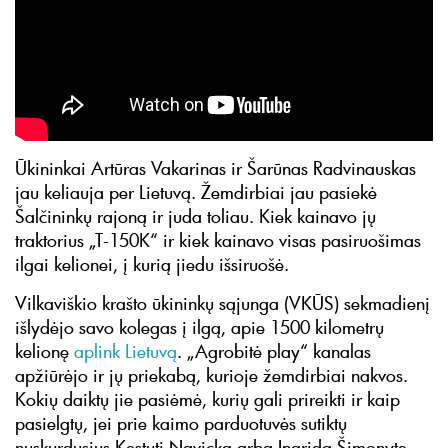
Ūkininkai Artūras Vakarinas ir Šarūnas Radvinauskas
jau keliauja per Lietuvą. Žemdirbiai jau pasiekė
Šalčininkų rajoną ir juda toliau. Kiek kainavo jų
traktorius „T-150K“ ir kiek kainavo visas pasiruošimas
ilgai kelionei, į kurią jiedu išsiruošė.
Vilkaviškio krašto ūkininkų sąjunga (VKŪS) sekmadienį
išlydėjo savo kolegas į ilgą, apie 1500 kilometrų
kelionę
aplink Lietuvą
. „Agrobitė play“ kanalas
apžiūrėjo ir jų priekabą, kurioje žemdirbiai nakvos.
Kokių daiktų jie pasiėmė, kurių gali prireikti ir kaip
pasielgtų, jei prie kaimo parduotuvės sutiktų
nuskurdusius Kęstutį Navicką arba Ingridą Šimonytę.