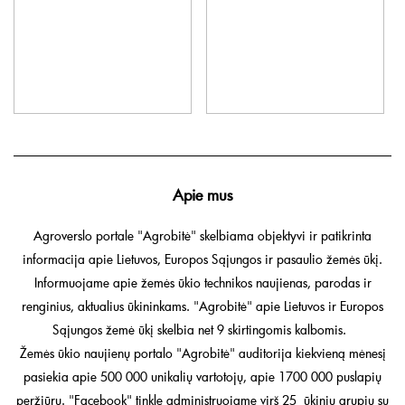
Apie mus
Agroverslo portale "Agrobitė" skelbiama objektyvi ir patikrinta
informacija apie Lietuvos, Europos Sąjungos ir pasaulio žemės ūkį.
Informuojame apie žemės ūkio technikos naujienas, parodas ir
renginius, aktualius ūkininkams. "Agrobitė" apie Lietuvos ir Europos
Sąjungos žemė ūkį skelbia net 9 skirtingomis kalbomis.
Žemės ūkio naujienų portalo "Agrobitė" auditorija kiekvieną mėnesį
pasiekia apie 500 000 unikalių vartotojų, apie 1700 000 puslapių
peržiūrų. "Facebook" tinkle administruojame virš 25 ūkinių grupių su