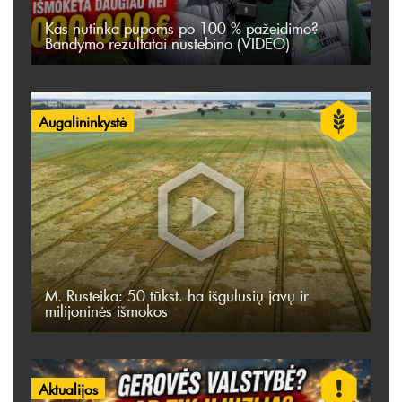
Kas nutinka pupoms po 100 % pažeidimo?
Bandymo rezultatai nustebino (VIDEO)
Augalininkystė
M. Rusteika: 50 tūkst. ha išgulusių javų ir
milijoninės išmokos
Aktualijos