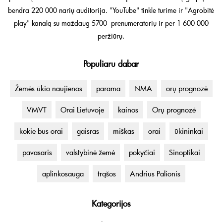
bendra 220 000 narių auditorija. "YouTube" tinkle turime ir "Agrobitė
play" kanalą su maždaug 5700 prenumeratorių ir per 1 600 000
peržiūrų.
Populiaru dabar
Žemės ūkio naujienos
parama
NMA
orų prognozė
VMVT
Orai Lietuvoje
kainos
Orų prognozė
kokie bus orai
gaisras
miškas
orai
ūkininkai
pavasaris
valstybinė žemė
pokyčiai
Sinoptikai
aplinkosauga
trąšos
Andrius Palionis
Kategorijos