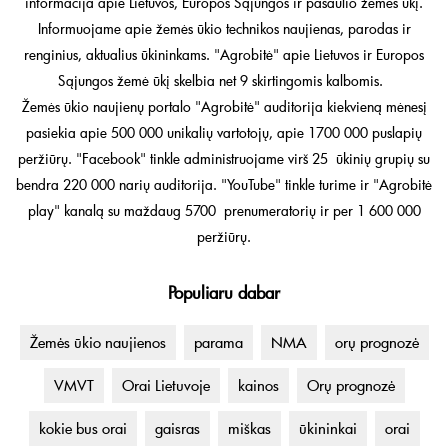
informacija apie Lietuvos, Europos Sąjungos ir pasaulio žemės ūkį.
Informuojame apie žemės ūkio technikos naujienas, parodas ir
renginius, aktualius ūkininkams. "Agrobitė" apie Lietuvos ir Europos
Sąjungos žemė ūkį skelbia net 9 skirtingomis kalbomis.
Žemės ūkio naujienų portalo "Agrobitė" auditorija kiekvieną mėnesį
pasiekia apie 500 000 unikalių vartotojų, apie 1700 000 puslapių
peržiūrų. "Facebook" tinkle administruojame virš 25 ūkinių grupių su
bendra 220 000 narių auditorija. "YouTube" tinkle turime ir "Agrobitė
play" kanalą su maždaug 5700 prenumeratorių ir per 1 600 000
peržiūrų.
Populiaru dabar
Žemės ūkio naujienos
parama
NMA
orų prognozė
VMVT
Orai Lietuvoje
kainos
Orų prognozė
kokie bus orai
gaisras
miškas
ūkininkai
orai