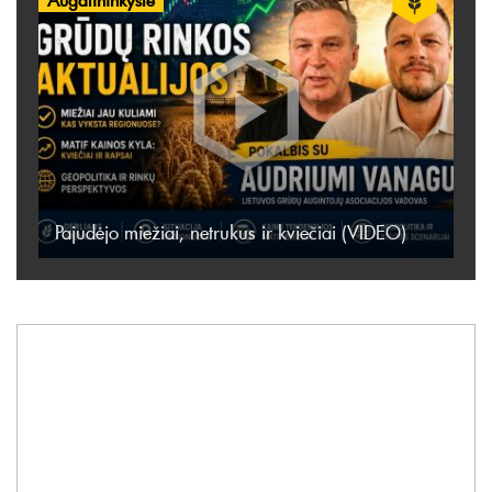
Pajudėjo miežiai, netrukus ir kviečiai (VIDEO)