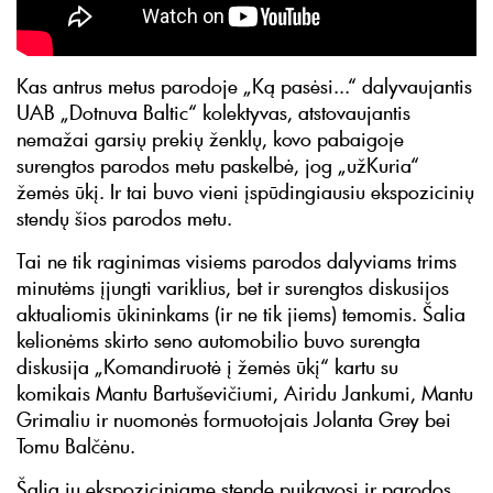
Kas antrus metus parodoje „Ką pasėsi...“ dalyvaujantis
UAB „Dotnuva Baltic“ kolektyvas, atstovaujantis
nemažai garsių prekių ženklų, kovo pabaigoje
surengtos parodos metu paskelbė, jog „užKuria“
žemės ūkį. Ir tai buvo vieni įspūdingiausiu ekspozicinių
stendų šios parodos metu.
Tai ne tik raginimas visiems parodos dalyviams trims
minutėms įjungti variklius, bet ir surengtos diskusijos
aktualiomis ūkininkams (ir ne tik jiems) temomis. Šalia
kelionėms skirto seno automobilio buvo surengta
diskusija „Komandiruotė į žemės ūkį“ kartu su
komikais Mantu Bartuševičiumi, Airidu Jankumi, Mantu
Grimaliu ir nuomonės formuotojais Jolanta Grey bei
Tomu Balčėnu.
Šalia jų ekspoziciniame stende puikavosi ir parodos