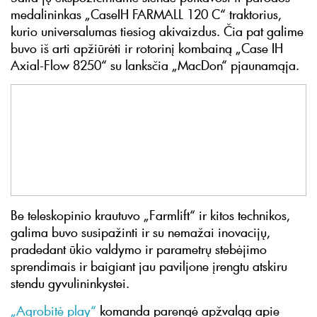
medalininkas „CaseIH FARMALL 120 C“ traktorius,
kurio universalumas tiesiog akivaizdus. Čia pat galime
buvo iš arti apžiūrėti ir rotorinį kombainą „Case IH
Axial-Flow 8250“ su lanksčia „MacDon“ pjaunamąja.
Be teleskopinio krautuvo „Farmlift“ ir kitos technikos,
galima buvo susipažinti ir su nemažai inovacijų,
pradedant ūkio valdymo ir parametrų stebėjimo
sprendimais ir baigiant jau paviljone įrengtu atskiru
stendu gyvulininkystei.
„Agrobitė play“
komanda parengė apžvalgą apie