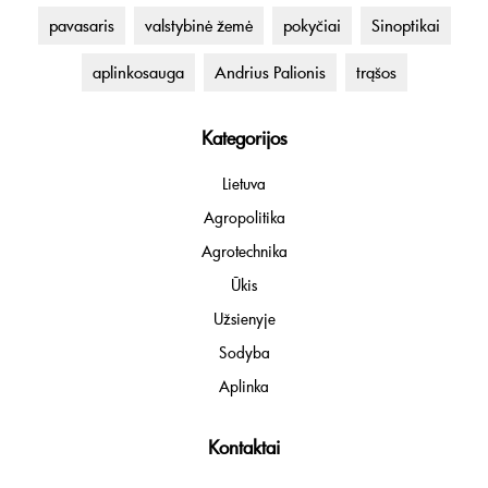
pavasaris
valstybinė žemė
pokyčiai
Sinoptikai
aplinkosauga
Andrius Palionis
trąšos
Kategorijos
Lietuva
Agropolitika
Agrotechnika
Ūkis
Užsienyje
Sodyba
Aplinka
Kontaktai