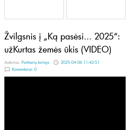
Žvilgsnis į „Ką pasėsi... 2025“:
užKurtas žemės ūkis (VIDEO)
Autorius:
Partnerių turinys
2025-04-06 11:43:51
Komentarai:
0