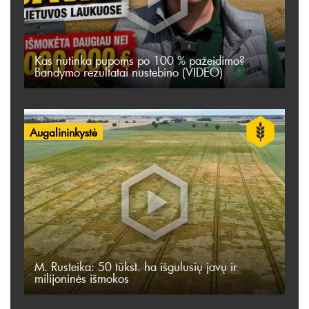
Kas nutinka pupoms po 100 % pažeidimo?
Bandymo rezultatai nustebino (VIDEO)
Augalininkystė
M. Rusteika: 50 tūkst. ha išgulusių javų ir
milijoninės išmokos