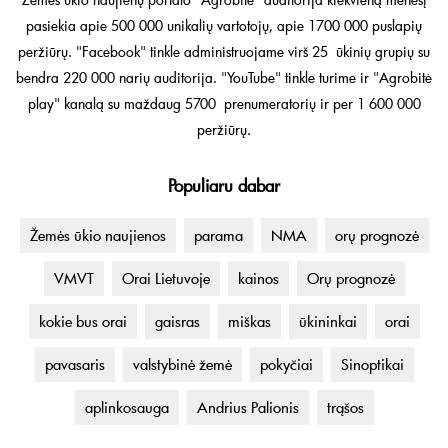
pasiekia apie 500 000 unikalių vartotojų, apie 1700 000 puslapių
peržiūrų. "Facebook" tinkle administruojame virš 25 ūkinių grupių su
bendra 220 000 narių auditorija. "YouTube" tinkle turime ir "Agrobitė
play" kanalą su maždaug 5700 prenumeratorių ir per 1 600 000
peržiūrų.
Populiaru dabar
Žemės ūkio naujienos
parama
NMA
orų prognozė
VMVT
Orai Lietuvoje
kainos
Orų prognozė
kokie bus orai
gaisras
miškas
ūkininkai
orai
pavasaris
valstybinė žemė
pokyčiai
Sinoptikai
aplinkosauga
Andrius Palionis
trąšos