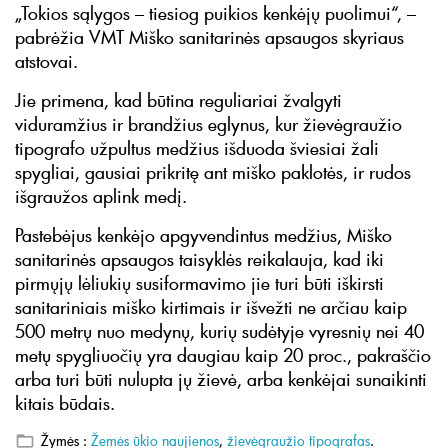
„Tokios sąlygos – tiesiog puikios kenkėjų puolimui“, –
pabrėžia VMT Miško sanitarinės apsaugos skyriaus
atstovai.
Jie primena, kad būtina reguliariai žvalgyti
viduramžius ir brandžius eglynus, kur žievėgraužio
tipografo užpultus medžius išduoda šviesiai žali
spygliai, gausiai prikritę ant miško paklotės, ir rudos
išgraužos aplink medį.
Pastebėjus kenkėjo apgyvendintus medžius, Miško
sanitarinės apsaugos taisyklės reikalauja, kad iki
pirmųjų lėliukių susiformavimo jie turi būti iškirsti
sanitariniais miško kirtimais ir išvežti ne arčiau kaip
500 metrų nuo medynų, kurių sudėtyje vyresnių nei 40
metų spygliuočių yra daugiau kaip 20 proc., pakraščio
arba turi būti nulupta jų žievė, arba kenkėjai sunaikinti
kitais būdais.
Žymės :
Žemės ūkio naujienos
,
žievėgraužio tipografas
.