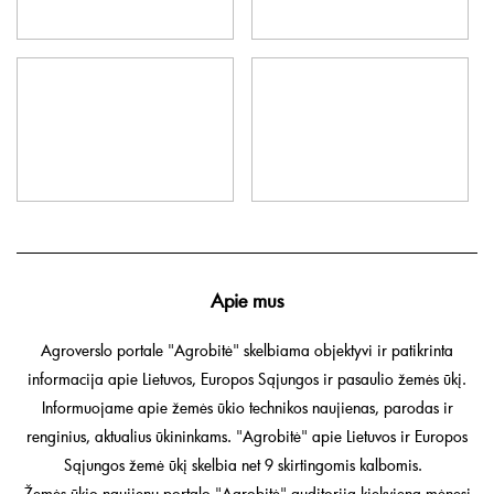
Apie mus
Agroverslo portale "Agrobitė" skelbiama objektyvi ir patikrinta
informacija apie Lietuvos, Europos Sąjungos ir pasaulio žemės ūkį.
Informuojame apie žemės ūkio technikos naujienas, parodas ir
renginius, aktualius ūkininkams. "Agrobitė" apie Lietuvos ir Europos
Sąjungos žemė ūkį skelbia net 9 skirtingomis kalbomis.
Žemės ūkio naujienų portalo "Agrobitė" auditorija kiekvieną mėnesį