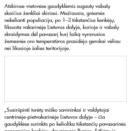
Atskirose vietovėse gaudyklėmis sugautų vabalų
skaičius ženkliai skiriasi. Mažiausia, grėsmės
nekelianti populiacija, po 1–3 tūkstančius kenkėjų,
fiksuota vakarinėje Lietuvos dalyje, kurioje ir vabalų
skraidymas dėl pavasarį kurį laiką vyravusios
žemesnės oro temperatūros prasidėjo gerokai vėliau
nei likusioje šalies teritorijoje.
„Susirūpinti turėtų miško savininkai ir valdytojai
centrinėje-pietvakarinėje Lietuvos dalyje – čia
gaudyklėse surinkta po keliolika tūkstančių pavasarinės
generacijos kenkėjų, daugiausia Punios, Sitkūnų ir