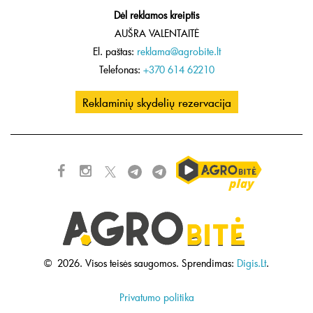
Dėl reklamos kreiptis
AUŠRA VALENTAITĖ
El. paštas:
reklama@agrobite.lt
Telefonas:
+370 614 62210
Reklaminių skydelių rezervacija
©
2026.
Visos teisės saugomos.
Sprendimas:
Digis.Lt
.
Privatumo politika