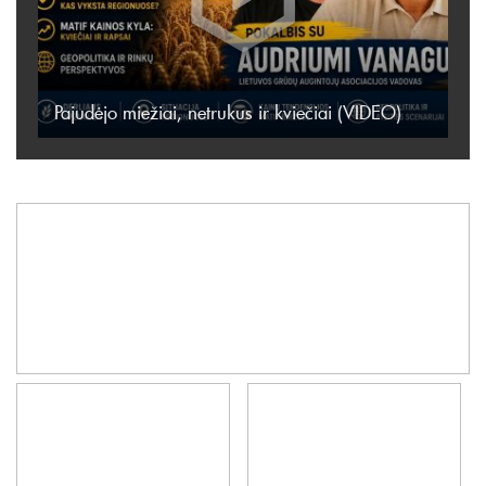
Pajudėjo miežiai, netrukus ir kviečiai (VIDEO)