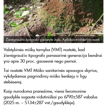
Žievėgraužio tipografo padaryta žala. Aplinkos ministerijos nuotr.
Valstybinės miškų tarnyba (VMT) nustatė, kad
žievėgraužio tipografo pavasarinė generacija bendrai
yra apie 30 proc. gausesnė negu pernai.
Tai nustatė VMT Miško sanitarinės apsaugos skyrius,
vykdydamas pagrindinių miško kenkėjų ir ligų
stebėseną.
Kaip nurodoma pranešime, viena feromonine
gaudykle sugauta vidutiniškai po 6790±587 vabalus
(2025 m. – 5134±287 vnt./gaudyklėje).