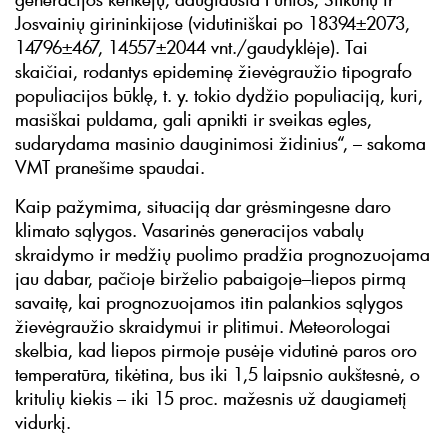
Josvainių girininkijose (vidutiniškai po 18394±2073,
14796±467, 14557±2044 vnt./gaudyklėje). Tai
skaičiai, rodantys epideminę žievėgraužio tipografo
populiacijos būklę, t. y. tokio dydžio populiaciją, kuri,
masiškai puldama, gali apnikti ir sveikas egles,
sudarydama masinio dauginimosi židinius“, – sakoma
VMT pranešime spaudai.
Kaip pažymima, situaciją dar grėsmingesne daro
klimato sąlygos. Vasarinės generacijos vabalų
skraidymo ir medžių puolimo pradžia prognozuojama
jau dabar, pačioje birželio pabaigoje–liepos pirmą
savaitę, kai prognozuojamos itin palankios sąlygos
žievėgraužio skraidymui ir plitimui. Meteorologai
skelbia, kad liepos pirmoje pusėje vidutinė paros oro
temperatūra, tikėtina, bus iki 1,5 laipsnio aukštesnė, o
kritulių kiekis – iki 15 proc. mažesnis už daugiametį
vidurkį.