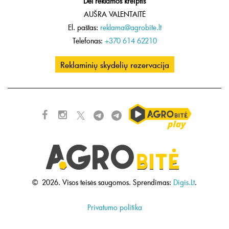
Dėl reklamos kreiptis
AUŠRA VALENTAITĖ
El. paštas:
reklama@agrobite.lt
Telefonas:
+370 614 62210
Reklaminių skydelių rezervacija
©
2026.
Visos teisės saugomos.
Sprendimas:
Digis.Lt
.
Privatumo politika