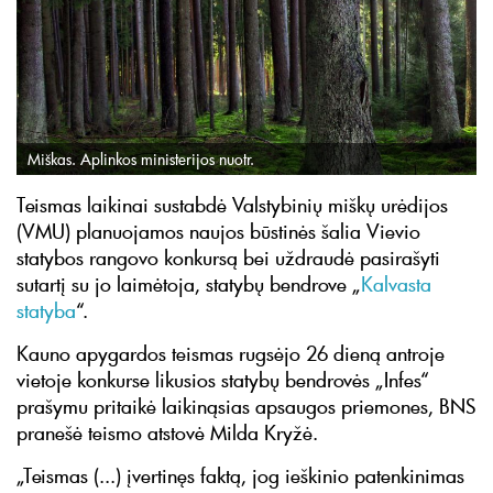
Miškas. Aplinkos ministerijos nuotr.
Teismas laikinai sustabdė Valstybinių miškų urėdijos
(VMU) planuojamos naujos būstinės šalia Vievio
statybos rangovo konkursą bei uždraudė pasirašyti
sutartį su jo laimėtoja, statybų bendrove „
Kalvasta
statyba
“.
Kauno apygardos teismas rugsėjo 26 dieną antroje
vietoje konkurse likusios statybų bendrovės „Infes“
prašymu pritaikė laikinąsias apsaugos priemones, BNS
pranešė teismo atstovė Milda Kryžė.
„Teismas (...) įvertinęs faktą, jog ieškinio patenkinimas