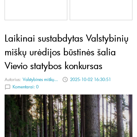
Laikinai sustabdytas Valstybinių
miškų urėdijos būstinės šalia
Vievio statybos konkursas
Autorius:
Valstybinės miškų...
2025-10-02 16:30:51
Komentarai:
0