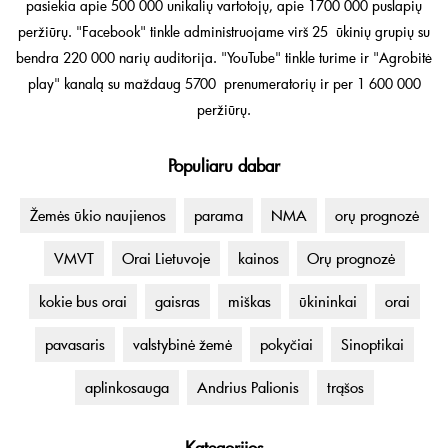
pasiekia apie 500 000 unikalių vartotojų, apie 1700 000 puslapių
peržiūrų. "Facebook" tinkle administruojame virš 25 ūkinių grupių su
bendra 220 000 narių auditorija. "YouTube" tinkle turime ir "Agrobitė
play" kanalą su maždaug 5700 prenumeratorių ir per 1 600 000
peržiūrų.
Populiaru dabar
Žemės ūkio naujienos
parama
NMA
orų prognozė
VMVT
Orai Lietuvoje
kainos
Orų prognozė
kokie bus orai
gaisras
miškas
ūkininkai
orai
pavasaris
valstybinė žemė
pokyčiai
Sinoptikai
aplinkosauga
Andrius Palionis
trąšos
Kategorijos