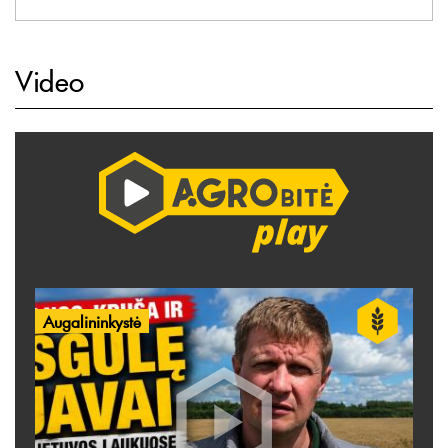
Video
Augalininkystė