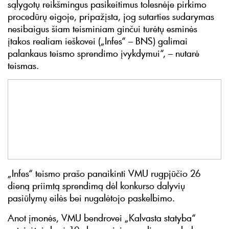
sąlygotų reikšmingus pasikeitimus tolesnėje pirkimo
procedūrų eigoje, pripažįsta, jog sutarties sudarymas
nesibaigus šiam teisminiam ginčui turėtų esminės
įtakos realiam ieškovei („Infes“ – BNS) galimai
palankaus teismo sprendimo įvykdymui“, – nutarė
teismas.
„Infes“ teismo prašo panaikinti VMU rugpjūčio 26
dieną priimtą sprendimą dėl konkurso dalyvių
pasiūlymų eilės bei nugalėtojo paskelbimo.
Anot įmonės, VMU bendrovei „Kalvasta statyba“