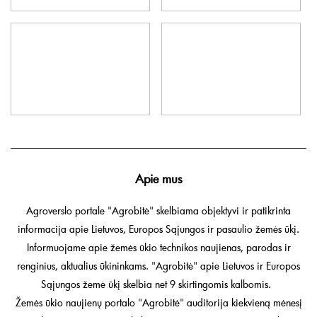
Apie mus
Agroverslo portale "Agrobitė" skelbiama objektyvi ir patikrinta
informacija apie Lietuvos, Europos Sąjungos ir pasaulio žemės ūkį.
Informuojame apie žemės ūkio technikos naujienas, parodas ir
renginius, aktualius ūkininkams. "Agrobitė" apie Lietuvos ir Europos
Sąjungos žemė ūkį skelbia net 9 skirtingomis kalbomis.
Žemės ūkio naujienų portalo "Agrobitė" auditorija kiekvieną mėnesį