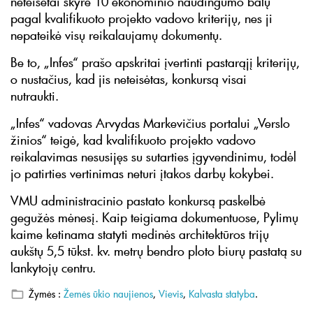
neteisėtai skyrė 10 ekonominio naudingumo balų
pagal kvalifikuoto projekto vadovo kriterijų, nes ji
nepateikė visų reikalaujamų dokumentų.
Be to, „Infes“ prašo apskritai įvertinti pastarąjį kriterijų,
o nustačius, kad jis neteisėtas, konkursą visai
nutraukti.
„Infes“ vadovas Arvydas Markevičius portalui „Verslo
žinios“ teigė, kad kvalifikuoto projekto vadovo
reikalavimas nesusijęs su sutarties įgyvendinimu, todėl
jo patirties vertinimas neturi įtakos darbų kokybei.
VMU administracinio pastato konkursą paskelbė
gegužės mėnesį. Kaip teigiama dokumentuose, Pylimų
kaime ketinama statyti medinės architektūros trijų
aukštų 5,5 tūkst. kv. metrų bendro ploto biurų pastatą su
lankytojų centru.
Žymės :
Žemės ūkio naujienos
,
Vievis
,
Kalvasta statyba
.