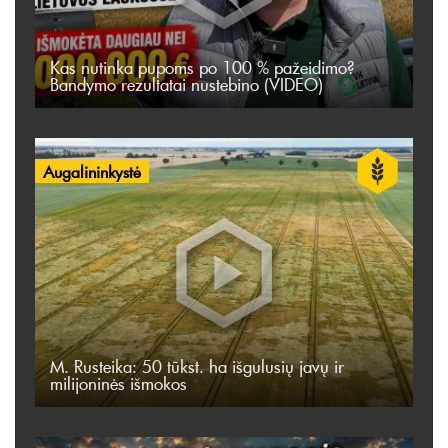
Kas nutinka pupoms po 100 % pažeidimo?
Bandymo rezultatai nustebino (VIDEO)
Augalininkystė
M. Rusteika: 50 tūkst. ha išgulusių javų ir
milijoninės išmokos