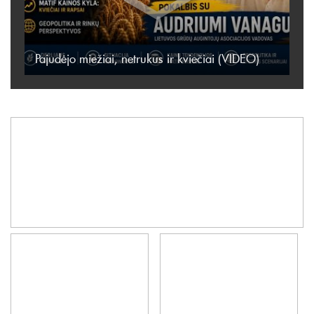
Pajudėjo miežiai, netrukus ir kviečiai (VIDEO)