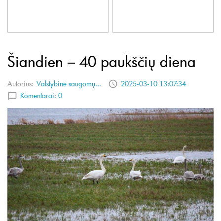
Šiandien – 40 paukščių diena
Autorius:
Valstybinė saugomų...
2025-03-10 13:07:34
Komentarai:
0