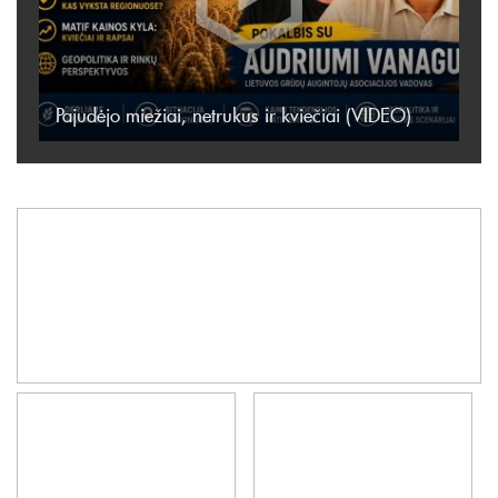
Pajudėjo miežiai, netrukus ir kviečiai (VIDEO)