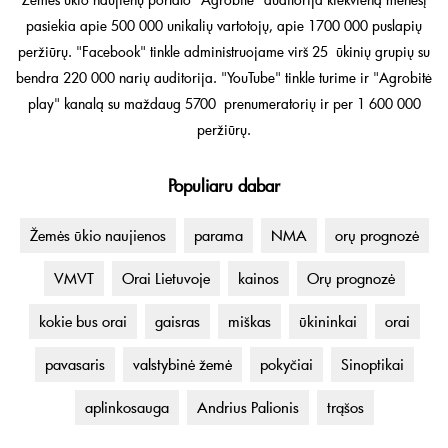
pasiekia apie 500 000 unikalių vartotojų, apie 1700 000 puslapių
peržiūrų. "Facebook" tinkle administruojame virš 25 ūkinių grupių su
bendra 220 000 narių auditorija. "YouTube" tinkle turime ir "Agrobitė
play" kanalą su maždaug 5700 prenumeratorių ir per 1 600 000
peržiūrų.
Populiaru dabar
Žemės ūkio naujienos
parama
NMA
orų prognozė
VMVT
Orai Lietuvoje
kainos
Orų prognozė
kokie bus orai
gaisras
miškas
ūkininkai
orai
pavasaris
valstybinė žemė
pokyčiai
Sinoptikai
aplinkosauga
Andrius Palionis
trąšos