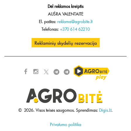
Dėl reklamos kreiptis
AUŠRA VALENTAITĖ
El. paštas:
reklama@agrobite.lt
Telefonas:
+370 614 62210
Reklaminių skydelių rezervacija
©
2026.
Visos teisės saugomos.
Sprendimas:
Digis.Lt
.
Privatumo politika