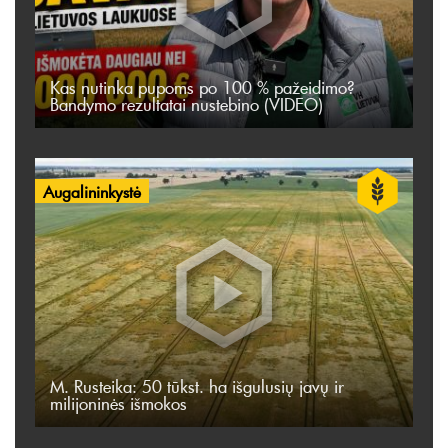
Kas nutinka pupoms po 100 % pažeidimo?
Bandymo rezultatai nustebino (VIDEO)
Augalininkystė
M. Rusteika: 50 tūkst. ha išgulusių javų ir
milijoninės išmokos