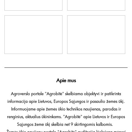
Apie mus
Agroverslo portale "Agrobitė" skelbiama objektyvi ir patikrinta
informacija apie Lietuvos, Europos Sąjungos ir pasaulio žemės ūkį.
Informuojame apie žemės ūkio technikos naujienas, parodas ir
renginius, aktualius ūkininkams. "Agrobitė" apie Lietuvos ir Europos
Sąjungos žemė ūkį skelbia net 9 skirtingomis kalbomis.
Žemės ūkio naujienų portalo "Agrobitė" auditorija kiekvieną mėnesį