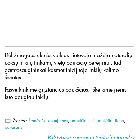
Dėl žmogaus ūkinės veiklos Lietuvoje mažėja natūralių
uoksų ir kitų tinkamų vietų paukščių perėjimui, tad
gamtosaugininkai kasmet inicijuoja inkilų kėlimo
šventes.
Pasveikinkime grįžtančius paukščius, iškelkime jiems
kuo daugiau inkilų!
Žymės :
Žemės ūkio naujienos
,
paukščiai
,
40 paukčšių diena
,
pavasaris
.
Valstybinė saugomų teritorijų tarnyba