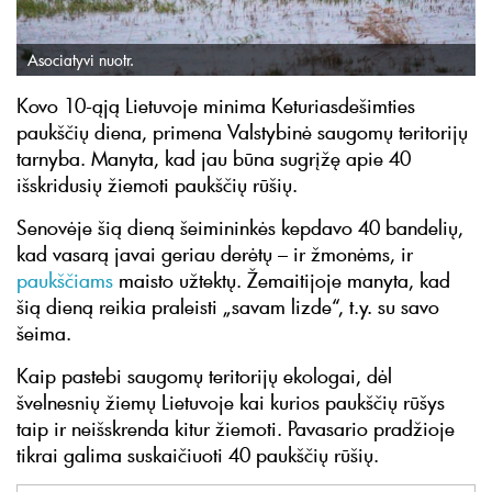
Asociatyvi nuotr.
Kovo 10-ąją Lietuvoje minima Keturiasdešimties
paukščių diena, primena Valstybinė saugomų teritorijų
tarnyba. Manyta, kad jau būna sugrįžę apie 40
išskridusių žiemoti paukščių rūšių.
Senovėje šią dieną šeimininkės kepdavo 40 bandelių,
kad vasarą javai geriau derėtų – ir žmonėms, ir
paukščiams
maisto užtektų. Žemaitijoje manyta, kad
šią dieną reikia praleisti „savam lizde“, t.y. su savo
šeima.
Kaip pastebi saugomų teritorijų ekologai, dėl
švelnesnių žiemų Lietuvoje kai kurios paukščių rūšys
taip ir neišskrenda kitur žiemoti. Pavasario pradžioje
tikrai galima suskaičiuoti 40 paukščių rūšių.