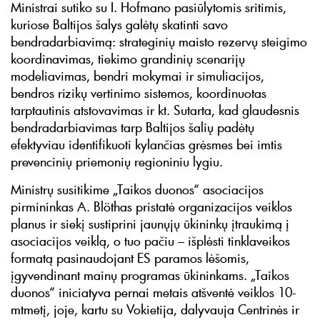
Ministrai sutiko su I. Hofmano pasiūlytomis sritimis,
kuriose Baltijos šalys galėtų skatinti savo
bendradarbiavimą: strateginių maisto rezervų steigimo
koordinavimas, tiekimo grandinių scenarijų
modeliavimas, bendri mokymai ir simuliacijos,
bendros rizikų vertinimo sistemos, koordinuotas
tarptautinis atstovavimas ir kt. Sutarta, kad glaudesnis
bendradarbiavimas tarp Baltijos šalių padėtų
efektyviau identifikuoti kylančias grėsmes bei imtis
prevencinių priemonių regioniniu lygiu.
Ministrų susitikime „Taikos duonos“ asociacijos
pirmininkas A. Blöthas pristatė organizacijos veiklos
planus ir siekį sustiprini jaunųjų ūkininkų įtraukimą į
asociacijos veiklą, o tuo pačiu – išplėsti tinklaveikos
formatą pasinaudojant ES paramos lėšomis,
įgyvendinant mainų programas ūkininkams. „Taikos
duonos“ iniciatyva pernai metais atšventė veiklos 10-
mtmetį, joje, kartu su Vokietija, dalyvauja Centrinės ir