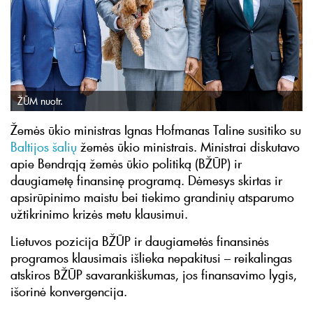
ŽŪM nuotr.
Žemės ūkio ministras Ignas Hofmanas Taline susitiko su
Baltijos šalių
žemės ūkio ministrais. Ministrai diskutavo
apie Bendrąją žemės ūkio politiką (BŽŪP) ir
daugiametę finansinę programą. Dėmesys skirtas ir
apsirūpinimo maistu bei tiekimo grandinių atsparumo
užtikrinimo krizės metu klausimui.
Lietuvos pozicija BŽŪP ir daugiametės finansinės
programos klausimais išlieka nepakitusi – reikalingas
atskiros BŽŪP savarankiškumas, jos finansavimo lygis,
išorinė konvergencija.