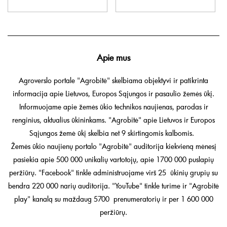
Apie mus
Agroverslo portale "Agrobitė" skelbiama objektyvi ir patikrinta
informacija apie Lietuvos, Europos Sąjungos ir pasaulio žemės ūkį.
Informuojame apie žemės ūkio technikos naujienas, parodas ir
renginius, aktualius ūkininkams. "Agrobitė" apie Lietuvos ir Europos
Sąjungos žemė ūkį skelbia net 9 skirtingomis kalbomis.
Žemės ūkio naujienų portalo "Agrobitė" auditorija kiekvieną mėnesį
pasiekia apie 500 000 unikalių vartotojų, apie 1700 000 puslapių
peržiūrų. "Facebook" tinkle administruojame virš 25 ūkinių grupių su
bendra 220 000 narių auditorija. "YouTube" tinkle turime ir "Agrobitė
play" kanalą su maždaug 5700 prenumeratorių ir per 1 600 000
peržiūrų.