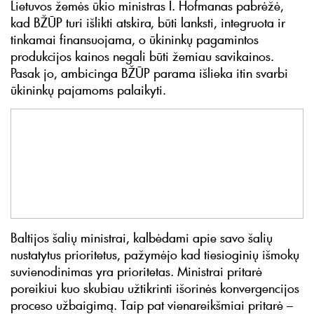
Lietuvos žemės ūkio ministras I. Hofmanas pabrėžė,
kad BŽŪP turi išlikti atskira, būti lanksti, integruota ir
tinkamai finansuojama, o ūkininkų pagamintos
produkcijos kainos negali būti žemiau savikainos.
Pasak jo, ambicinga BŽŪP parama išlieka itin svarbi
ūkininkų pajamoms palaikyti.
Baltijos šalių ministrai, kalbėdami apie savo šalių
nustatytus prioritetus, pažymėjo kad tiesioginių išmokų
suvienodinimas yra prioritetas. Ministrai pritarė
poreikiui kuo skubiau užtikrinti išorinės konvergencijos
proceso užbaigimą. Taip pat vienareikšmiai pritarė –