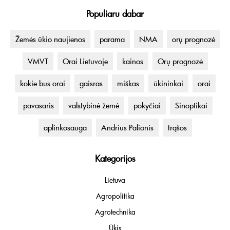
Populiaru dabar
Žemės ūkio naujienos
parama
NMA
orų prognozė
VMVT
Orai Lietuvoje
kainos
Orų prognozė
kokie bus orai
gaisras
miškas
ūkininkai
orai
pavasaris
valstybinė žemė
pokyčiai
Sinoptikai
aplinkosauga
Andrius Palionis
trąšos
Kategorijos
Lietuva
Agropolitika
Agrotechnika
Ūkis