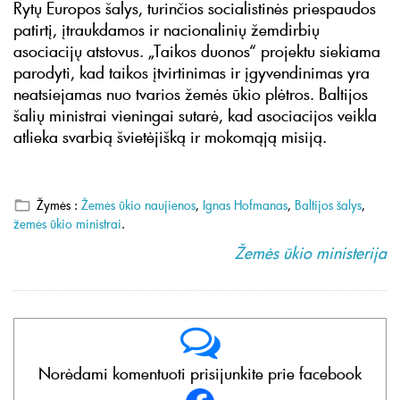
Rytų Europos šalys, turinčios socialistinės priespaudos
patirtį, įtraukdamos ir nacionalinių žemdirbių
asociacijų atstovus. „Taikos duonos“ projektu siekiama
parodyti, kad taikos įtvirtinimas ir įgyvendinimas yra
neatsiejamas nuo tvarios žemės ūkio plėtros. Baltijos
šalių ministrai vieningai sutarė, kad asociacijos veikla
atlieka svarbią švietėjišką ir mokomąją misiją.
Žymės :
Žemės ūkio naujienos
,
Ignas Hofmanas
,
Baltijos šalys
,
žemės ūkio ministrai
.
Žemės ūkio ministerija
Norėdami komentuoti prisijunkite prie facebook