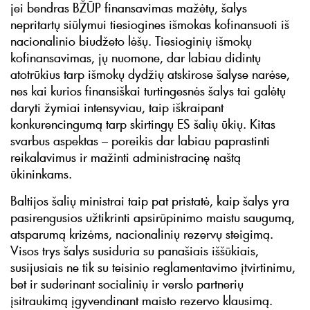
jei bendras BŽŪP finansavimas mažėtų, šalys
nepritartų siūlymui tiesiogines išmokas kofinansuoti iš
nacionalinio biudžeto lėšų. Tiesioginių išmokų
kofinansavimas, jų nuomone, dar labiau didintų
atotrūkius tarp išmokų dydžių atskirose šalyse narėse,
nes kai kurios finansiškai turtingesnės šalys tai galėtų
daryti žymiai intensyviau, taip iškraipant
konkurencingumą tarp skirtingų ES šalių ūkių. Kitas
svarbus aspektas – poreikis dar labiau paprastinti
reikalavimus ir mažinti administracinę naštą
ūkininkams.
Baltijos šalių ministrai taip pat pristatė, kaip šalys yra
pasirengusios užtikrinti apsirūpinimo maistu saugumą,
atsparumą krizėms, nacionalinių rezervų steigimą.
Visos trys šalys susiduria su panašiais iššūkiais,
susijusiais ne tik su teisinio reglamentavimo įtvirtinimu,
bet ir suderinant socialinių ir verslo partnerių
įsitraukimą įgyvendinant maisto rezervo klausimą.