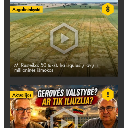
Augalininkystė
M. Rusteika: 50 tūkst. ha išgulusių javų ir
milijoninės išmokos
Aktualijos