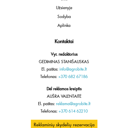
Užsienyje
Sodyba
Aplinka
Kontaktai
Vyr. redaktorius
GEDIMINAS STANIŠAUSKAS
El. paštas:
info@agrobite.lt
Telefonas:
+370 682 67186
Dėl reklamos kreiptis
AUŠRA VALENTAITĖ
El. paštas:
reklama@agrobite.lt
Telefonas:
+370 614 62210
Reklaminių skydelių rezervacija