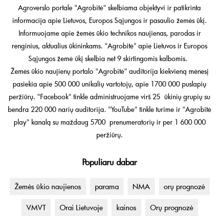
Agroverslo portale "Agrobitė" skelbiama objektyvi ir patikrinta
informacija apie Lietuvos, Europos Sąjungos ir pasaulio žemės ūkį.
Informuojame apie žemės ūkio technikos naujienas, parodas ir
renginius, aktualius ūkininkams. "Agrobitė" apie Lietuvos ir Europos
Sąjungos žemė ūkį skelbia net 9 skirtingomis kalbomis.
Žemės ūkio naujienų portalo "Agrobitė" auditorija kiekvieną mėnesį
pasiekia apie 500 000 unikalių vartotojų, apie 1700 000 puslapių
peržiūrų. "Facebook" tinkle administruojame virš 25 ūkinių grupių su
bendra 220 000 narių auditorija. "YouTube" tinkle turime ir "Agrobitė
play" kanalą su maždaug 5700 prenumeratorių ir per 1 600 000
peržiūrų.
Populiaru dabar
Žemės ūkio naujienos
parama
NMA
orų prognozė
VMVT
Orai Lietuvoje
kainos
Orų prognozė