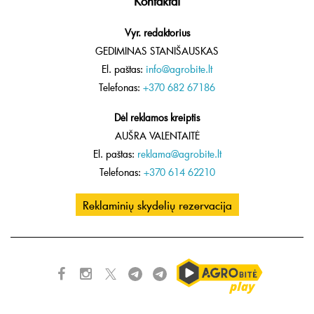
Kontaktai
Vyr. redaktorius
GEDIMINAS STANIŠAUSKAS
El. paštas:
info@agrobite.lt
Telefonas:
+370 682 67186
Dėl reklamos kreiptis
AUŠRA VALENTAITĖ
El. paštas:
reklama@agrobite.lt
Telefonas:
+370 614 62210
Reklaminių skydelių rezervacija