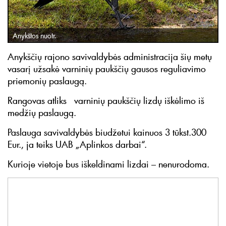
Anykštos nuotr.
Anykščių rajono savivaldybės administracija šių metų
vasarį užsakė varninių paukščių gausos reguliavimo
priemonių paslaugą.
Rangovas atliks varninių paukščių lizdų iškėlimo iš
medžių paslaugą.
Paslauga savivaldybės biudžetui kainuos 3 tūkst.300
Eur., ja teiks UAB „Aplinkos darbai“.
Kurioje vietoje bus iškeldinami lizdai – nenurodoma.