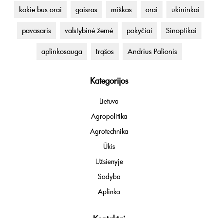
kokie bus orai
gaisras
miškas
orai
ūkininkai
pavasaris
valstybinė žemė
pokyčiai
Sinoptikai
aplinkosauga
trąšos
Andrius Palionis
Kategorijos
Lietuva
Agropolitika
Agrotechnika
Ūkis
Užsienyje
Sodyba
Aplinka