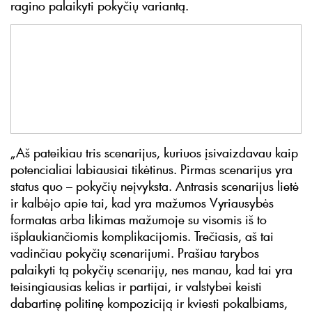
ragino palaikyti pokyčių variantą.
„Aš pateikiau tris scenarijus, kuriuos įsivaizdavau kaip
potencialiai labiausiai tikėtinus. Pirmas scenarijus yra
status quo – pokyčių neįvyksta. Antrasis scenarijus lietė
ir kalbėjo apie tai, kad yra mažumos Vyriausybės
formatas arba likimas mažumoje su visomis iš to
išplaukiančiomis komplikacijomis. Trečiasis, aš tai
vadinčiau pokyčių scenarijumi. Prašiau tarybos
palaikyti tą pokyčių scenarijų, nes manau, kad tai yra
teisingiausias kelias ir partijai, ir valstybei keisti
dabartinę politinę kompoziciją ir kviesti pokalbiams,