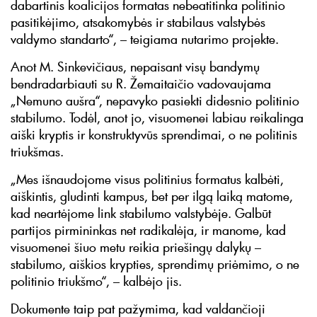
dabartinis koalicijos formatas nebeatitinka politinio
pasitikėjimo, atsakomybės ir stabilaus valstybės
valdymo standarto“, – teigiama nutarimo projekte.
Anot M. Sinkevičiaus, nepaisant visų bandymų
bendradarbiauti su R. Žemaitaičio vadovaujama
„Nemuno aušra“, nepavyko pasiekti didesnio politinio
stabilumo. Todėl, anot jo, visuomenei labiau reikalinga
aiški kryptis ir konstruktyvūs sprendimai, o ne politinis
triukšmas.
„Mes išnaudojome visus politinius formatus kalbėti,
aiškintis, gludinti kampus, bet per ilgą laiką matome,
kad neartėjome link stabilumo valstybėje. Galbūt
partijos pirmininkas net radikalėja, ir manome, kad
visuomenei šiuo metu reikia priešingų dalykų –
stabilumo, aiškios krypties, sprendimų priėmimo, o ne
politinio triukšmo“, – kalbėjo jis.
Dokumente taip pat pažymima, kad valdančioji