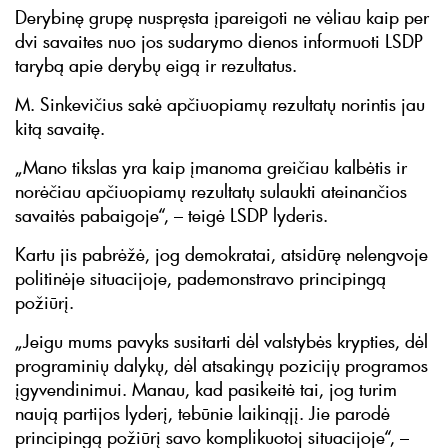
Derybinę grupę nuspręsta įpareigoti ne vėliau kaip per
dvi savaites nuo jos sudarymo dienos informuoti LSDP
tarybą apie derybų eigą ir rezultatus.
M. Sinkevičius sakė apčiuopiamų rezultatų norintis jau
kitą savaitę.
„Mano tikslas yra kaip įmanoma greičiau kalbėtis ir
norėčiau apčiuopiamų rezultatų sulaukti ateinančios
savaitės pabaigoje“, – teigė LSDP lyderis.
Kartu jis pabrėžė, jog demokratai, atsidūrę nelengvoje
politinėje situacijoje, pademonstravo principingą
požiūrį.
„Jeigu mums pavyks susitarti dėl valstybės krypties, dėl
programinių dalykų, dėl atsakingų pozicijų programos
įgyvendinimui. Manau, kad pasikeitė tai, jog turim
naują partijos lyderį, tebūnie laikinąjį. Jie parodė
principingą požiūrį savo komplikuotoj situacijoje“, –