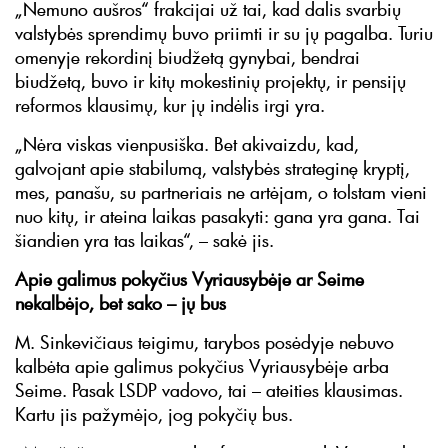
„Nemuno aušros“ frakcijai už tai, kad dalis svarbių
valstybės sprendimų buvo priimti ir su jų pagalba. Turiu
omenyje rekordinį biudžetą gynybai, bendrai
biudžetą, buvo ir kitų mokestinių projektų, ir pensijų
reformos klausimų, kur jų indėlis irgi yra.
„Nėra viskas vienpusiška. Bet akivaizdu, kad,
galvojant apie stabilumą, valstybės strateginę kryptį,
mes, panašu, su partneriais ne artėjam, o tolstam vieni
nuo kitų, ir ateina laikas pasakyti: gana yra gana. Tai
šiandien yra tas laikas“, – sakė jis.
Apie galimus pokyčius Vyriausybėje ar Seime
nekalbėjo, bet sako – jų bus
M. Sinkevičiaus teigimu, tarybos posėdyje nebuvo
kalbėta apie galimus pokyčius Vyriausybėje arba
Seime. Pasak LSDP vadovo, tai – ateities klausimas.
Kartu jis pažymėjo, jog pokyčių bus.