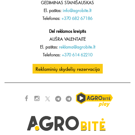
GEDIMINAS STANIŠAUSKAS
El. paštas:
info@agrobite.lt
Telefonas:
+370 682 67186
Dėl reklamos kreiptis
AUŠRA VALENTAITĖ
El. paštas:
reklama@agrobite.lt
Telefonas:
+370 614 62210
Reklaminių skydelių rezervacija