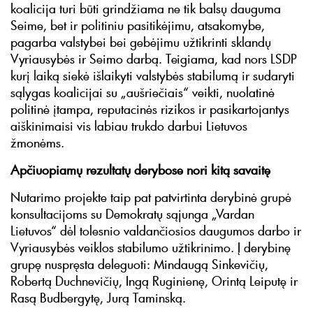
koalicija turi būti grindžiama ne tik balsų dauguma
Seime, bet ir politiniu pasitikėjimu, atsakomybe,
pagarba valstybei bei gebėjimu užtikrinti sklandų
Vyriausybės ir Seimo darbą. Teigiama, kad nors LSDP
kurį laiką siekė išlaikyti valstybės stabilumą ir sudaryti
sąlygas koalicijai su „aušriečiais“ veikti, nuolatinė
politinė įtampa, reputacinės rizikos ir pasikartojantys
aiškinimaisi vis labiau trukdo darbui Lietuvos
žmonėms.
Apčiuopiamų rezultatų derybose nori kitą savaitę
Nutarimo projekte taip pat patvirtinta derybinė grupė
konsultacijoms su Demokratų sąjunga „Vardan
Lietuvos“ dėl tolesnio valdančiosios daugumos darbo ir
Vyriausybės veiklos stabilumo užtikrinimo. Į derybinę
grupę nuspręsta deleguoti: Mindaugą Sinkevičių,
Robertą Duchnevičių, Ingą Ruginienę, Orintą Leiputę ir
Rasą Budbergytę, Jurą Taminską.