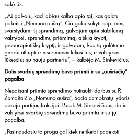
sakė jis.
„Aš galvoju, kad labiau kalba apie tai, kas galėtų
pakeisti „Nemuno aušrą“. Čia galiu sakyti taip: mes,
svarstydami šį sprendimą, galvojam apie stabilumą
valstybei, sprendimų priėmimą, aiškią kryptį,
proeuropietišką kryptį, ir galvojam, kad tą galėtume
geriau atliepti ir visuomenės lūkesčius, ir valstybės
lūkesčius su nauju partneriu“, – kalbėjo M. Sinkevičius.
Dalis svarbių sprendimų buvo priimti ir su „aušriečių“
pagalba
Nepaisant priimto sprendimo nutraukti darbus su R.
Žemaitaičio „Nemuno aušra“, Socialdemokratų lyderis
dėkojo partijos frakcijai. Pasak M. Sinkevičiaus, dalis
valstybei svarbių sprendimų buvo priimta ir su jų
pagalba.
„Pasinaudosiu ta proga gal kiek netikėtai padėkoti