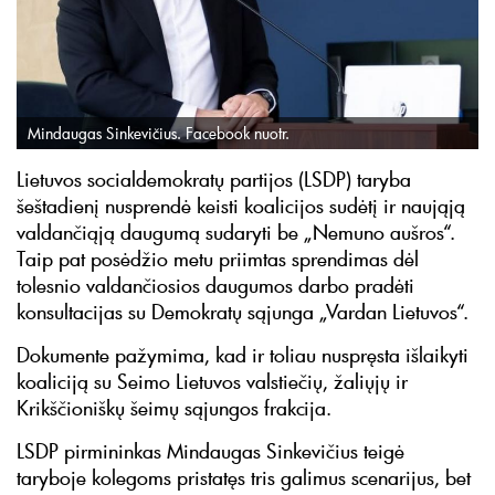
Mindaugas Sinkevičius. Facebook nuotr.
Lietuvos socialdemokratų partijos (LSDP) taryba
šeštadienį nusprendė keisti koalicijos sudėtį ir naująją
valdančiąją daugumą sudaryti be „Nemuno aušros“.
Taip pat posėdžio metu priimtas sprendimas dėl
tolesnio valdančiosios daugumos darbo pradėti
konsultacijas su Demokratų sąjunga „Vardan Lietuvos“.
Dokumente pažymima, kad ir toliau nuspręsta išlaikyti
koaliciją su Seimo Lietuvos valstiečių, žaliųjų ir
Krikščioniškų šeimų sąjungos frakcija.
LSDP pirmininkas Mindaugas Sinkevičius teigė
taryboje kolegoms pristatęs tris galimus scenarijus, bet