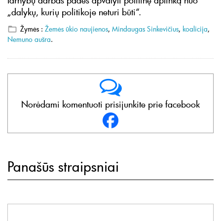
tarnybų darbas padės apvalyti politinę aplinką nuo
„dalykų, kurių politikoje neturi būti“.
Žymės :
Žemės ūkio naujienos
,
Mindaugas Sinkevičius
,
koalicija
,
Nemuno aušra
.
Norėdami komentuoti prisijunkite prie facebook
Panašūs straipsniai