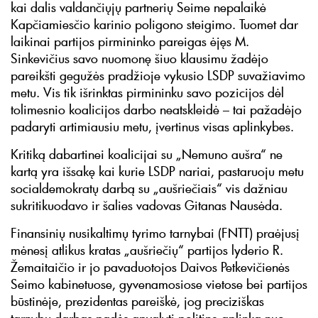
kai dalis valdančiųjų partnerių Seime nepalaikė
Kapčiamiesčio karinio poligono steigimo. Tuomet dar
laikinai partijos pirmininko pareigas ėjęs M.
Sinkevičius savo nuomonę šiuo klausimu žadėjo
pareikšti gegužės pradžioje vykusio LSDP suvažiavimo
metu. Vis tik išrinktas pirmininku savo pozicijos dėl
tolimesnio koalicijos darbo neatskleidė – tai pažadėjo
padaryti artimiausiu metu, įvertinus visas aplinkybes.
Kritiką dabartinei koalicijai su „Nemuno aušra“ ne
kartą yra išsakę kai kurie LSDP nariai, pastaruoju metu
socialdemokratų darbą su „aušriečiais“ vis dažniau
sukritikuodavo ir šalies vadovas Gitanas Nausėda.
Finansinių nusikaltimų tyrimo tarnybai (FNTT) praėjusį
mėnesį atlikus kratas „aušriečių“ partijos lyderio R.
Žemaitaičio ir jo pavaduotojos Daivos Petkevičienės
Seimo kabinetuose, gyvenamosiose vietose bei partijos
būstinėje, prezidentas pareiškė, jog preciziškas