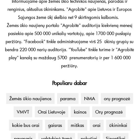
Informuojame apie žemės ūkio technikos naujienas, parodas ir
renginius, aktualius ūkininkams. "Agrobitė" apie Lietuvos ir Europos
Sąjungos žemė ūkį skelbia net 9 skirtingomis kalbomis.
Žemės ūkio naujienų portalo "Agrobitė" auditorija kiekvieną mėnesį
pasiekia apie 500 000 unikalių vartotojų, apie 1700 000 puslapių
peržiūrų. "Facebook" tinkle administruojame virš 25 ūkinių grupių su
bendra 220 000 narių auditorija. "YouTube" tinkle turime ir "Agrobitė
play" kanalą su maždaug 5700 prenumeratorių ir per 1 600 000
peržiūrų.
Populiaru dabar
Žemės ūkio naujienos
parama
NMA
orų prognozė
VMVT
Orai Lietuvoje
kainos
Orų prognozė
kokie bus orai
gaisras
miškas
orai
ūkininkai
pavasaris
valstybinė žemė
pokyčiai
Sinoptikai