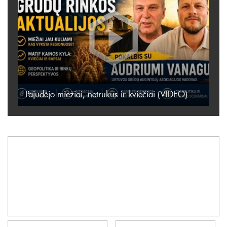
Pajudėjo miežiai, netrukus ir kviečiai (VIDEO)