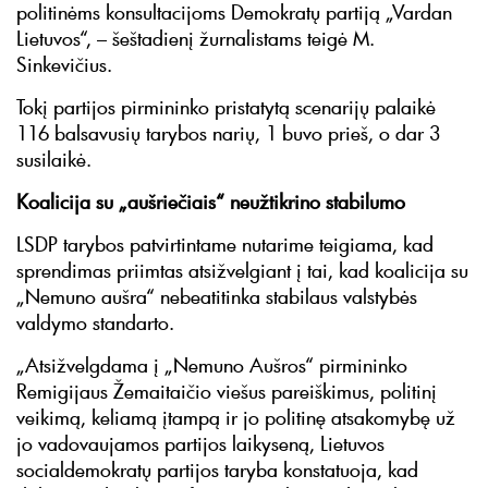
politinėms konsultacijoms Demokratų partiją „Vardan
Lietuvos“, – šeštadienį žurnalistams teigė M.
Sinkevičius.
Tokį partijos pirmininko pristatytą scenarijų palaikė
116 balsavusių tarybos narių, 1 buvo prieš, o dar 3
susilaikė.
Koalicija su „aušriečiais“ neužtikrino stabilumo
LSDP tarybos patvirtintame nutarime teigiama, kad
sprendimas priimtas atsižvelgiant į tai, kad koalicija su
„Nemuno aušra“ nebeatitinka stabilaus valstybės
valdymo standarto.
„Atsižvelgdama į „Nemuno Aušros“ pirmininko
Remigijaus Žemaitaičio viešus pareiškimus, politinį
veikimą, keliamą įtampą ir jo politinę atsakomybę už
jo vadovaujamos partijos laikyseną, Lietuvos
socialdemokratų partijos taryba konstatuoja, kad