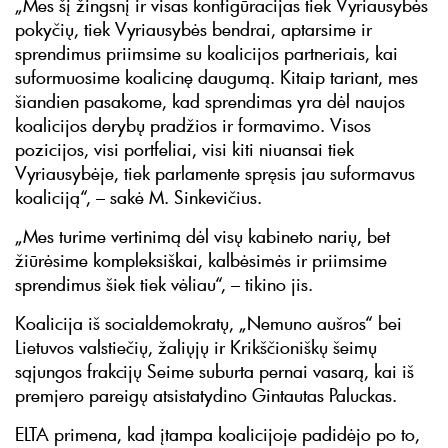
„Mes šį žingsnį ir visas konfigūracijas tiek Vyriausybės
pokyčių, tiek Vyriausybės bendrai, aptarsime ir
sprendimus priimsime su koalicijos partneriais, kai
suformuosime koalicinę daugumą. Kitaip tariant, mes
šiandien pasakome, kad sprendimas yra dėl naujos
koalicijos derybų pradžios ir formavimo. Visos
pozicijos, visi portfeliai, visi kiti niuansai tiek
Vyriausybėje, tiek parlamente spręsis jau suformavus
koaliciją“, – sakė M. Sinkevičius.
„Mes turime vertinimą dėl visų kabineto narių, bet
žiūrėsime kompleksiškai, kalbėsimės ir priimsime
sprendimus šiek tiek vėliau“, – tikino jis.
Koalicija iš socialdemokratų, „Nemuno aušros“ bei
Lietuvos valstiečių, žaliųjų ir Krikščioniškų šeimų
sąjungos frakcijų Seime suburta pernai vasarą, kai iš
premjero pareigų atsistatydino Gintautas Paluckas.
ELTA primena, kad įtampa koalicijoje padidėjo po to,