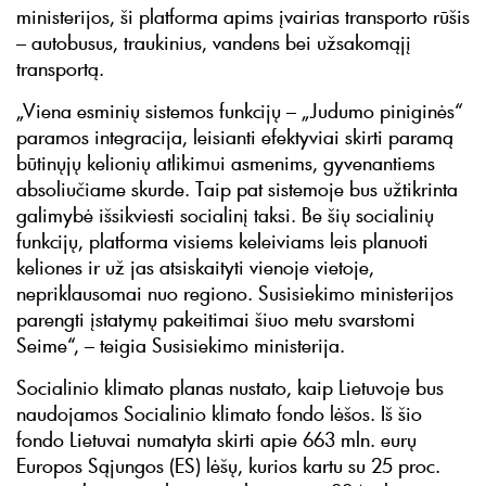
ministerijos, ši platforma apims įvairias transporto rūšis
– autobusus, traukinius, vandens bei užsakomąjį
transportą.
„Viena esminių sistemos funkcijų – „Judumo piniginės“
paramos integracija, leisianti efektyviai skirti paramą
būtinųjų kelionių atlikimui asmenims, gyvenantiems
absoliučiame skurde. Taip pat sistemoje bus užtikrinta
galimybė išsikviesti socialinį taksi. Be šių socialinių
funkcijų, platforma visiems keleiviams leis planuoti
keliones ir už jas atsiskaityti vienoje vietoje,
nepriklausomai nuo regiono. Susisiekimo ministerijos
parengti įstatymų pakeitimai šiuo metu svarstomi
Seime“, – teigia Susisiekimo ministerija.
Socialinio klimato planas nustato, kaip Lietuvoje bus
naudojamos Socialinio klimato fondo lėšos. Iš šio
fondo Lietuvai numatyta skirti apie 663 mln. eurų
Europos Sąjungos (ES) lėšų, kurios kartu su 25 proc.