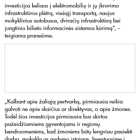
investicijos keliaus į elektromobilių ir jų įkrovimo
infrastruktūros plėtrą, viešąjį transportą, naujus
mokyklinius autobusus, dviračių infrastruktūrą bei
jungtinio bilieto informacinės sistemos kūrimą“, –
teigiama pranešime.
„Kalbant apie žaliąją pertvarką, pirmiausia reikia
galvoti ne apie skaičius ar direktyvas, o apie žmones.
Todėl šios investicijos pirmiausia bus skirtos
pažeidžiamiems gyventojams ir regionų
bendruomenėms, kad žmonėms būtų lengviau pasiekti
darbą, mokyklą ar gydymo įstaigas. Investuosime į