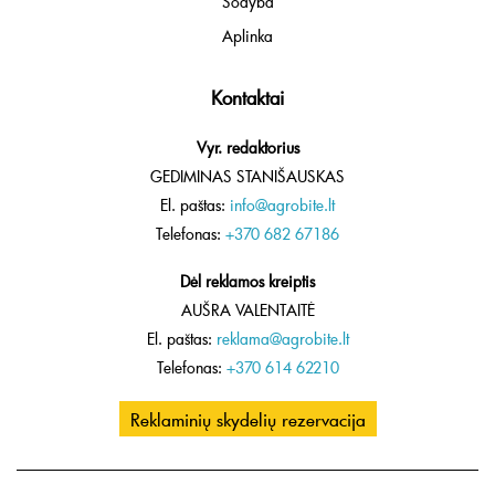
Sodyba
Aplinka
Kontaktai
Vyr. redaktorius
GEDIMINAS STANIŠAUSKAS
El. paštas:
info@agrobite.lt
Telefonas:
+370 682 67186
Dėl reklamos kreiptis
AUŠRA VALENTAITĖ
El. paštas:
reklama@agrobite.lt
Telefonas:
+370 614 62210
Reklaminių skydelių rezervacija