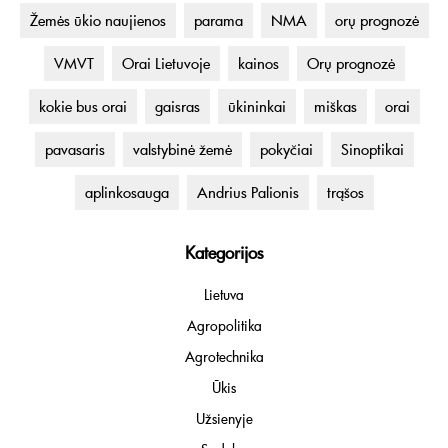
Žemės ūkio naujienos
parama
NMA
orų prognozė
VMVT
Orai Lietuvoje
kainos
Orų prognozė
kokie bus orai
gaisras
ūkininkai
miškas
orai
pavasaris
valstybinė žemė
pokyčiai
Sinoptikai
aplinkosauga
Andrius Palionis
trąšos
Kategorijos
Lietuva
Agropolitika
Agrotechnika
Ūkis
Užsienyje