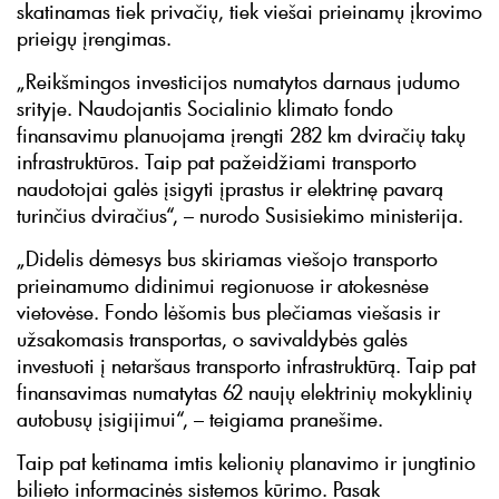
skatinamas tiek privačių, tiek viešai prieinamų įkrovimo
prieigų įrengimas.
„Reikšmingos investicijos numatytos darnaus judumo
srityje. Naudojantis Socialinio klimato fondo
finansavimu planuojama įrengti 282 km dviračių takų
infrastruktūros. Taip pat pažeidžiami transporto
naudotojai galės įsigyti įprastus ir elektrinę pavarą
turinčius dviračius“, – nurodo Susisiekimo ministerija.
„Didelis dėmesys bus skiriamas viešojo transporto
prieinamumo didinimui regionuose ir atokesnėse
vietovėse. Fondo lėšomis bus plečiamas viešasis ir
užsakomasis transportas, o savivaldybės galės
investuoti į netaršaus transporto infrastruktūrą. Taip pat
finansavimas numatytas 62 naujų elektrinių mokyklinių
autobusų įsigijimui“, – teigiama pranešime.
Taip pat ketinama imtis kelionių planavimo ir jungtinio
bilieto informacinės sistemos kūrimo. Pasak