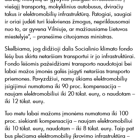
viešąjį transportą, mokyklinius autobusus, dviračių
takus ir elektromobilių infrastruktūrą. Patogiai, saugiai
ir oriai judėti turi kiekvienas žmogus, nepriklausomai
nuo to, ar gyvena Vilniuje, ar mažiausiame Lietuvos
miestelyje“, – pranešime cituojamas ministras.
Skelbiama, jog didžioji dalis Socialinio klimato fondo
lėšų bus skirta netaršiam transportui ir jo infrastruktūrai.
Fondo lėšomis pažeidžiami transporto naudotojai bei
labai mažos įmonės galės įsigyti netaršias transporto
priemones. Pavyzdžiui, namų ūkiams elektromobilių
įsigijimui numatoma iki 90 proc. kompensacija –
naujam elektromobiliui iki 20 tūkst. eurų, o naudotam –
iki 12 tūkst. eurų.
Tuo metu labai mažoms įmonėms numatoma iki 100
proc. siekianti kompensacija – naujam elektromobiliui
iki 10 tūkst. eurų, naudotam – iki 8 tūkst. eurų. Taip pat
bus plečiama elektromobilių įkrovimo infrastruktūra –