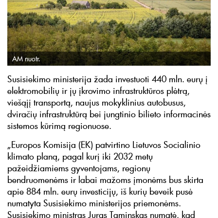
AM nuotr.
Susisiekimo ministerija žada investuoti 440 mln. eurų į
elektromobilių ir jų įkrovimo infrastruktūros plėtrą,
viešąjį transportą, naujus mokyklinius autobusus,
dviračių infrastruktūrą bei jungtinio bilieto informacinės
sistemos kūrimą regionuose.
„Europos Komisija (EK) patvirtino Lietuvos Socialinio
klimato planą, pagal kurį iki 2032 metų
pažeidžiamiems gyventojams, regionų
bendruomenėms ir labai mažoms įmonėms bus skirta
apie 884 mln. eurų investicijų, iš kurių beveik pusė
numatyta Susisiekimo ministerijos priemonėms.
Susisiekimo ministras Juras Taminskas numatė, kad