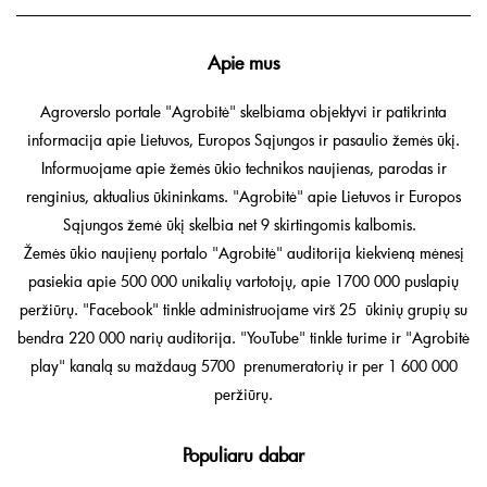
Apie mus
Agroverslo portale "Agrobitė" skelbiama objektyvi ir patikrinta
informacija apie Lietuvos, Europos Sąjungos ir pasaulio žemės ūkį.
Informuojame apie žemės ūkio technikos naujienas, parodas ir
renginius, aktualius ūkininkams. "Agrobitė" apie Lietuvos ir Europos
Sąjungos žemė ūkį skelbia net 9 skirtingomis kalbomis.
Žemės ūkio naujienų portalo "Agrobitė" auditorija kiekvieną mėnesį
pasiekia apie 500 000 unikalių vartotojų, apie 1700 000 puslapių
peržiūrų. "Facebook" tinkle administruojame virš 25 ūkinių grupių su
bendra 220 000 narių auditorija. "YouTube" tinkle turime ir "Agrobitė
play" kanalą su maždaug 5700 prenumeratorių ir per 1 600 000
peržiūrų.
Populiaru dabar