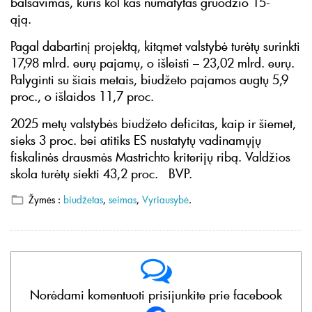
balsavimas, kuris kol kas numatytas gruodžio 15-
ąją.
Pagal dabartinį projektą, kitąmet valstybė turėtų surinkti
17,98 mlrd. eurų pajamų, o išleisti – 23,02 mlrd. eurų.
Palyginti su šiais metais, biudžeto pajamos augtų 5,9
proc., o išlaidos 11,7 proc.
2025 metų valstybės biudžeto deficitas, kaip ir šiemet,
sieks 3 proc. bei atitiks ES nustatytų vadinamųjų
fiskalinės drausmės Mastrichto kriterijų ribą. Valdžios
skola turėtų siekti 43,2 proc. BVP.
Žymės :
biudžetas
,
seimas
,
Vyriausybė
.
Norėdami komentuoti prisijunkite prie facebook