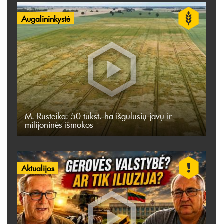
Augalininkystė
M. Rusteika: 50 tūkst. ha išgulusių javų ir
milijoninės išmokos
Aktualijos