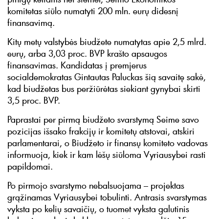
komitetas siūlo numatyti 200 mln. eurų didesnį
finansavimą.
Kitų metų valstybės biudžete numatytas apie 2,5 mlrd.
eurų, arba 3,03 proc. BVP krašto apsaugos
finansavimas. Kandidatas į premjerus
socialdemokratas Gintautas Paluckas šią savaitę sakė,
kad biudžetas bus peržiūrėtas siekiant gynybai skirti
3,5 proc. BVP.
Paprastai per pirmą biudžeto svarstymą Seime savo
pozicijas išsako frakcijų ir komitetų atstovai, atskiri
parlamentarai, o Biudžeto ir finansų komiteto vadovas
informuoja, kiek ir kam lėšų siūloma Vyriausybei rasti
papildomai.
Po pirmojo svarstymo nebalsuojama – projektas
grąžinamas Vyriausybei tobulinti. Antrasis svarstymas
vyksta po kelių savaičių, o tuomet vyksta galutinis