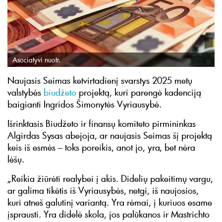
Asociatyvi nuotr.
Naujasis Seimas ketvirtadienį svarstys 2025 metų
valstybės
biudžeto
projektą, kuri parengė kadenciją
baigianti Ingridos Šimonytės Vyriausybė.
Išrinktasis Biudžeto ir finansų komiteto pirmininkas
Algirdas Sysas abejoja, ar naujasis Seimas šį projektą
keis iš esmės – toks poreikis, anot jo, yra, bet nėra
lėšų.
„Reikia žiūrėti realybei į akis. Didelių pakeitimų vargu,
ar galima tikėtis iš Vyriausybės, netgi, iš naujosios,
kuri atneš galutinį variantą. Yra rėmai, į kuriuos esame
įsprausti. Yra didelė skola, jos palūkanos ir Mastrichto