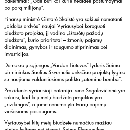
pakeitimai: „Gali būti kai kurie nedideli pastumdymai
po porą milijonų“.
Finansų ministrė Gintarė Skaistė yra sakiusi nematanti
„didelės erdvės“ naujai Vyriausybei koreguoti
biudžeto projektą, jį vadino „ištesėtų pažadų
biudžetu“, kurio prioritetai – žmonių pajamų
didinimas, gynybos ir saugumo stiprinimas bei
investicijos.
Demokratų sąjungos „Vardan Lietuvos“ lyderis Seimo
pirmininkas Saulius Skvernelis anksčiau projektą lygino
su naujiems valdantiesiems palikta „atomine bomba“.
Prezidento vyriausioji patarėja Irena Segalovičienė yra
sakiusi, kad kitų metų biudžeto projektas yra
„rizikingas“, o jame nenumatyta tvarių pajamų
viešosioms paslaugoms.
Vyriausybei kitų metų biudžete numačius mažiau
pinigų keliams nei šiemet, Seimo Ekonomikos