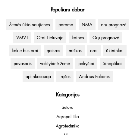
Populiaru dabar
Žemės ūkio naujienos
parama
NMA
orų prognozė
VMVT
Orai Lietuvoje
kainos
Orų prognozė
kokie bus orai
gaisras
miškas
orai
ūkininkai
pavasaris
valstybinė žemė
pokyčiai
Sinoptikai
aplinkosauga
trąšos
Andrius Palionis
Kategorijos
Lietuva
Agropolitika
Agrotechnika