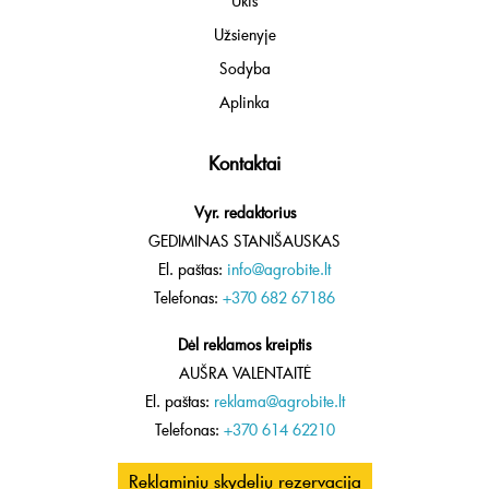
Ūkis
Užsienyje
Sodyba
Aplinka
Kontaktai
Vyr. redaktorius
GEDIMINAS STANIŠAUSKAS
El. paštas:
info@agrobite.lt
Telefonas:
+370 682 67186
Dėl reklamos kreiptis
AUŠRA VALENTAITĖ
El. paštas:
reklama@agrobite.lt
Telefonas:
+370 614 62210
Reklaminių skydelių rezervacija