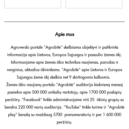
Apie mus
Agroverslo portale "Agrobitė" skelbiama objektyvi ir patikrinta
informacija apie Lietuvos, Europos Sąjungos ir pasaulio žemės ūkį.
Informuojame apie žemės ūkio technikos naujienas, parodas ir
renginius, aktualius ūkininkams. "Agrobitė" apie Lietuvos ir Europos
Sąjungos žemė ūkį skelbia net 9 skirtingomis kalbomis.
Žemės ūkio naujienų portalo "Agrobitė" auditorija kiekvieną mėnesį
pasiekia apie 500 000 unikalių vartotojų, apie 1700 000 puslapių
peržiūrų. "Facebook" tinkle administruojame virš 25 ūkinių grupių su
bendra 220 000 narių auditorija. "YouTube" tinkle turime ir "Agrobitė
play" kanalą su maždaug 5700 prenumeratorių ir per 1 600 000
peržiūrų.