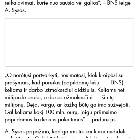
reikalavimai, kurie nuo sausio vėl galios“, – BNS teigė
A. Sysas.
„O norėtųsi pertvarkyti, nes matosi, kiek kreipėsi su
prašymais, kad poreikis (papildomų lėšų – BNS)
keliams ir darbo užmokesčiui didžiulis. Keliams net
milijardo prašo, o darbo užmokesčiui – šimtų
milijonų. Deja, vargu, ar kažką būtų galima sužvejoti.
Gal keliams kokį 100 mln. eurų, jeigu priimsime
papildomus kažkokius pakeitimus“, – pridūrė jis.
A. Sysas pripažino, kad galimi tik kai kurie nedideli