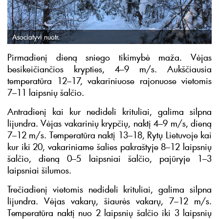
Asociatyvi nuotr.
Pirmadienį dieną sniego tikimybė maža. Vėjas
besikeičiančios krypties, 4–9 m/s. Aukščiausia
temperatūra 12–17, vakariniuose rajonuose vietomis
7–11 laipsnių šalčio.
Antradienį kai kur nedideli krituliai, galima silpna
lijundra. Vėjas vakarinių krypčių, naktį 4–9 m/s, dieną
7–12 m/s. Temperatūra naktį 13–18, Rytų Lietuvoje kai
kur iki 20, vakariniame šalies pakraštyje 8–12 laipsnių
šalčio, dieną 0–5 laipsniai šalčio, pajūryje 1–3
laipsniai šilumos.
Trečiadienį vietomis nedideli krituliai, galima silpna
lijundra. Vėjas vakarų, šiaurės vakarų, 7–12 m/s.
Temperatūra naktį nuo 2 laipsnių šalčio iki 3 laipsnių