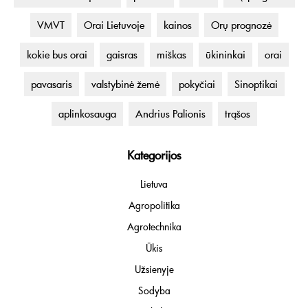
VMVT
Orai Lietuvoje
kainos
Orų prognozė
kokie bus orai
gaisras
miškas
ūkininkai
orai
pavasaris
valstybinė žemė
pokyčiai
Sinoptikai
aplinkosauga
Andrius Palionis
trąšos
Kategorijos
Lietuva
Agropolitika
Agrotechnika
Ūkis
Užsienyje
Sodyba