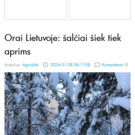
Orai Lietuvoje: šalčiai šiek tiek
aprims
Autorius:
Agrobitė
2024-01-08 06:17:38
Komentarai:
0