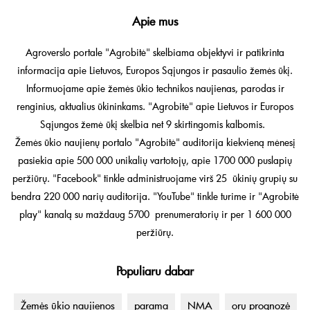
Apie mus
Agroverslo portale "Agrobitė" skelbiama objektyvi ir patikrinta
informacija apie Lietuvos, Europos Sąjungos ir pasaulio žemės ūkį.
Informuojame apie žemės ūkio technikos naujienas, parodas ir
renginius, aktualius ūkininkams. "Agrobitė" apie Lietuvos ir Europos
Sąjungos žemė ūkį skelbia net 9 skirtingomis kalbomis.
Žemės ūkio naujienų portalo "Agrobitė" auditorija kiekvieną mėnesį
pasiekia apie 500 000 unikalių vartotojų, apie 1700 000 puslapių
peržiūrų. "Facebook" tinkle administruojame virš 25 ūkinių grupių su
bendra 220 000 narių auditorija. "YouTube" tinkle turime ir "Agrobitė
play" kanalą su maždaug 5700 prenumeratorių ir per 1 600 000
peržiūrų.
Populiaru dabar
Žemės ūkio naujienos
parama
NMA
orų prognozė