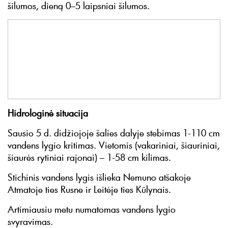
šilumos, dieną 0–5 laipsniai šilumos.
Hidrologinė situacija
Sausio 5 d. didžiojoje šalies dalyje stebimas 1-110 cm
vandens lygio kritimas. Vietomis (vakariniai, šiauriniai,
šiaurės rytiniai rajonai) – 1-58 cm kilimas.
Stichinis vandens lygis išlieka Nemuno atšakoje
Atmatoje ties Rusne ir Leitėje ties Kūlynais.
Artimiausiu metu numatomas vandens lygio
svyravimas.