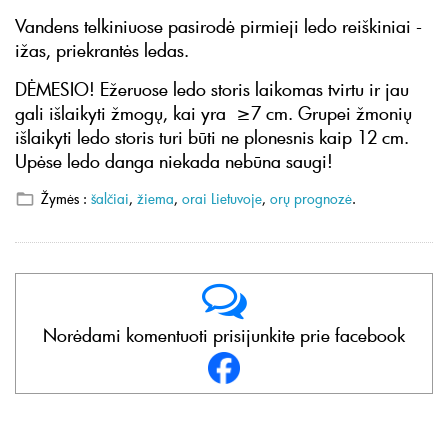
Vandens telkiniuose pasirodė pirmieji ledo reiškiniai -
ižas, priekrantės ledas.
DĖMESIO! Ežeruose ledo storis laikomas tvirtu ir jau
gali išlaikyti žmogų, kai yra ≥7 cm. Grupei žmonių
išlaikyti ledo storis turi būti ne plonesnis kaip 12 cm.
Upėse ledo danga niekada nebūna saugi!
Žymės :
šalčiai
,
žiema
,
orai Lietuvoje
,
orų prognozė
.
Norėdami komentuoti prisijunkite prie facebook