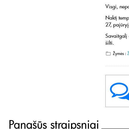
Visgi, nepa
Naktį temp
27, pajūryj
Savaitgalį 
šilti.
Žymės :
Panašūs straipsniai