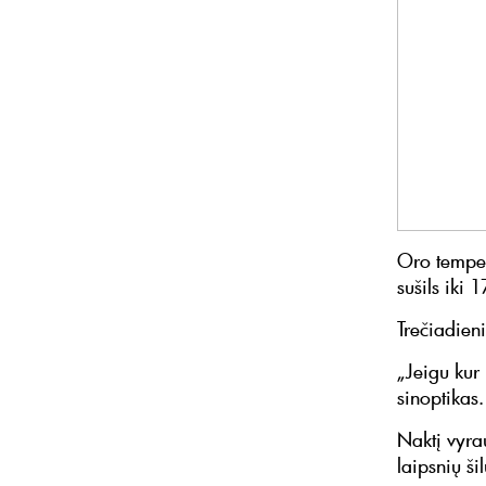
Oro tempera
sušils iki 
Trečiadien
„Jeigu kur 
sinoptikas.
Naktį vyra
laipsnių ši