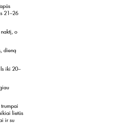
Papūs
dys 21–26
naktį, o
s, dieną
ls iki 20–
ugiau
s trumpai
kiai lietūs
i ir su