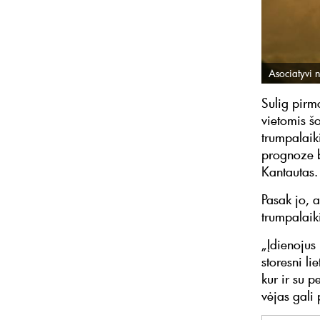
Asociatyvi n
Sulig pirmo
vietomis šo
trumpalaiki
prognoze b
Kantautas.
Pasak jo, 
trumpalaiki
„Įdienojus
storesni li
kur ir su p
vėjas gali 