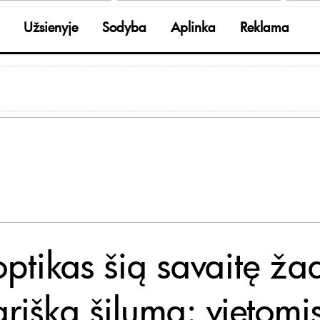
Užsienyje
Sodyba
Aplinka
Reklama
optikas šią savaitę ža
arišką šilumą: vietomi