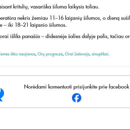
isant kritulių, vasariška šiluma laikysis toliau.
eratūra nekris žemiau 11–16 laipsnių šilumos, o dieną sušil
e – iki 18–21 laipsnio šilumos.
orai išliks panašūs – didesnėje šalies dalyje palis, tačiau ora
Žemės ūkio naujienos
,
Orų prognozė
,
Orai Lietuvoje
,
sinoptikai
.
Norėdami komentuoti prisijunkite prie facebook