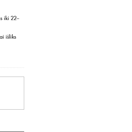
s iki 22–
i išliks