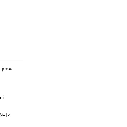
 jūros
mi
i 9–14