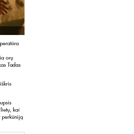
mperatūra
ia orų
kas Tadas
škris
aupsis
lietų, kai
r perkūniją