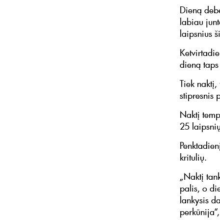
Dieną debe
labiau jun
laipsnius š
Ketvirtadi
dieną taps
Tiek naktį,
stipresnis 
Naktį temp
25 laipsnių
Penktadienį
kritulių.
„Naktį tan
palis, o di
lankysis da
perkūnija“