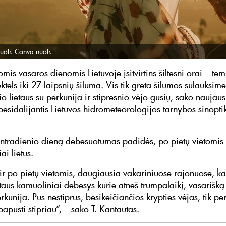
uotr. Canva nuotr.
mis vasaros dienomis Lietuvoje įsitvirtins šiltesni orai – te
ktels iki 27 laipsnių šiluma. Vis tik greta šilumos sulauksime
o lietaus su perkūnija ir stipresnio vėjo gūsių, sako naujaus
esidalijantis Lietuvos hidrometeorologijos tarnybos sinopti
antradienio dieną debesuotumas padidės, po pietų vietomis i
ai lietūs.
 ir po pietų vietomis, daugiausia vakariniuose rajonuose, k
etaus kamuoliniai debesys kurie atneš trumpalaikį, vasarišką 
erkūnija. Pūs nestiprus, besikeičiančios krypties vėjas, tik pe
papūsti stipriau“, – sako T. Kantautas.