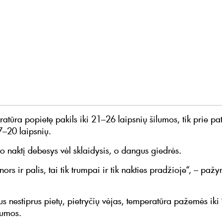
tūra popietę pakils iki 21–26 laipsnių šilumos, tik prie pat
17–20 laipsnių.
io naktį debesys vėl sklaidysis, o dangus giedrės.
nors ir palis, tai tik trumpai ir tik nakties pradžioje“, – pažy
us nestiprus pietų, pietryčių vėjas, temperatūra pažemės ik
lumos.