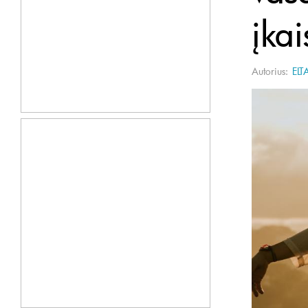
įkai
Autorius:
ELT