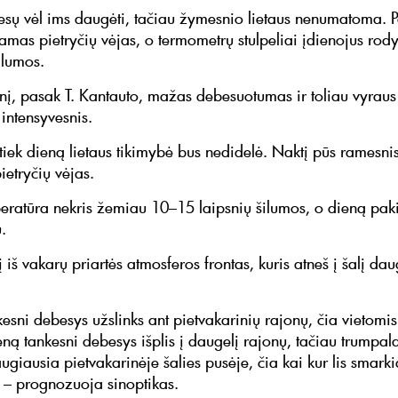
sų vėl ims daugėti, tačiau žymesnio lietaus nenumatoma. 
tamas pietryčių vėjas, o termometrų stulpeliai įdienojus ro
ilumos.
enį, pasak T. Kantauto, mažas debesuotumas ir toliau vyraus 
 intensyvesnis.
 tiek dieną lietaus tikimybė bus nedidelė. Naktį pūs ramesni
pietryčių vėjas.
eratūra nekris žemiau 10–15 laipsnių šilumos, o dieną paki
.
 iš vakarų priartės atmosferos frontas, kuris atneš į šalį da
kesni debesys užslinks ant pietvakarinių rajonų, čia vietomi
eną tankesni debesys išplis į daugelį rajonų, tačiau trumpalai
ugiausia pietvakarinėje šalies pusėje, čia kai kur lis smarkia
, – prognozuoja sinoptikas.