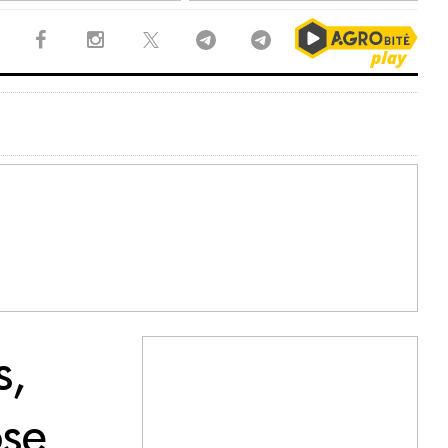
s,
ose