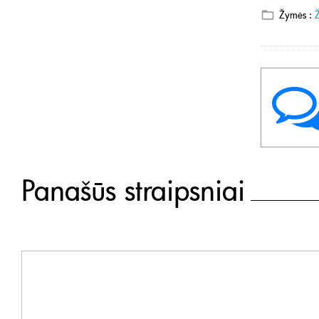
Žymės :
Panašūs straipsniai