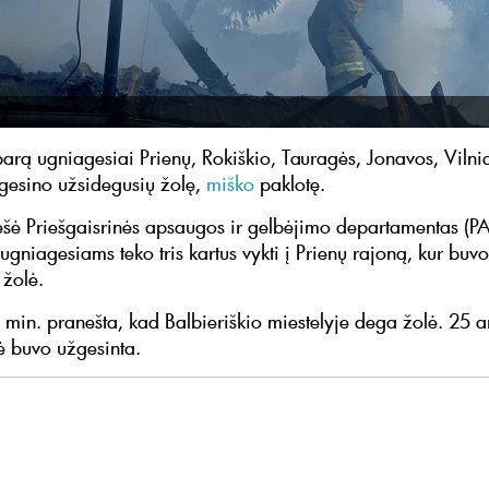
parą ugniagesiai Prienų, Rokiškio, Tauragės, Jonavos, Vilni
gesino užsidegusių žolę,
miško
paklotę.
šė Priešgaisrinės apsaugos ir gelbėjimo departamentas (P
ugniagesiams teko tris kartus vykti į Prienų rajoną, kur buvo
 žolė.
 min. pranešta, kad Balbieriškio miestelyje dega žolė. 25 a
ė buvo užgesinta.