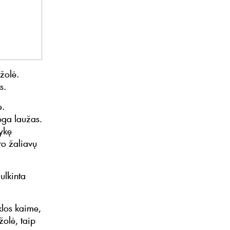
žolė.
s.
e.
ega laužas.
vykę
ro žaliavų
ulkinta
los kaime,
olė, taip