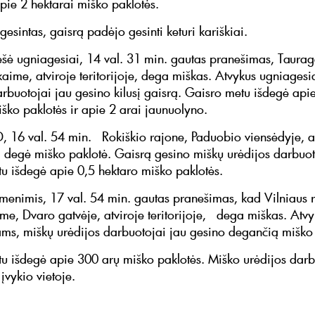
pie 2 hektarai miško paklotės.
esintas, gaisrą padėjo gesinti keturi kariškiai.
šė ugniagesiai, 14 val. 31 min. gautas pranešimas, Taurag
kaime, atviroje teritorijoje, dega miškas. Atvykus ugniages
arbuotojai jau gesino kilusį gaisrą. Gaisro metu išdegė api
iško paklotės ir apie 2 arai jaunuolyno.
 16 val. 54 min. Rokiškio rajone, Paduobio viensėdyje, at
je, degė miško paklotė. Gaisrą gesino miškų urėdijos darbuot
u išdegė apie 0,5 hektaro miško paklotės.
nimis, 17 val. 54 min. gautas pranešimas, kad Vilniaus r
ime, Dvaro gatvėje, atviroje teritorijoje, dega miškas. Atv
ms, miškų urėdijos darbuotojai jau gesino degančią miško
u išdegė apie 300 arų miško paklotės. Miško urėdijos darb
 įvykio vietoje.