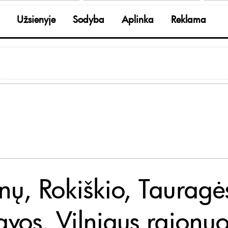
Užsienyje
Sodyba
Aplinka
Reklama
enų, Rokiškio, Tauragė
avos, Vilniaus rajonu