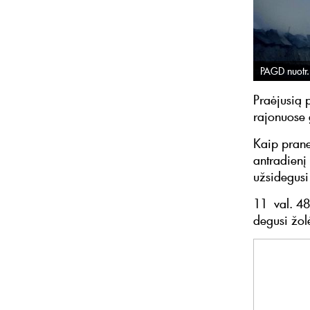
PAGD nuotr.
Praėjusią 
rajonuose 
Kaip prane
antradienį 
užsidegusi
11 val. 48
degusi žol