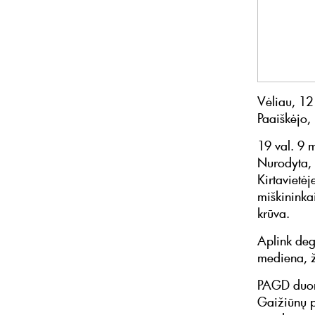
Vėliau, 12
Paaiškėjo, 
19 val. 9 
Nurodyta, 
Kirtavietė
miškininka
krūva.
Aplink deg
mediena, ž
PAGD duome
Gaižiūnų p