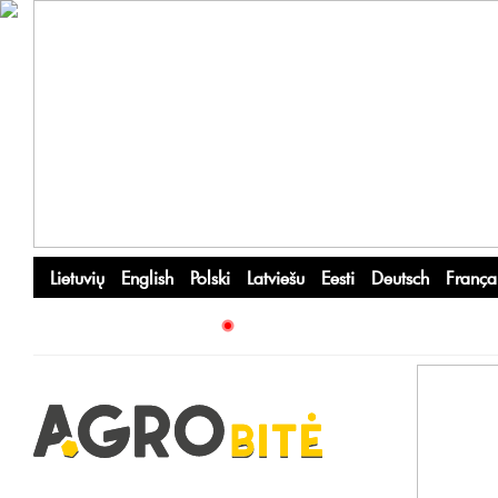
Lietuvių
English
Polski
Latviešu
Eesti
Deutsch
França