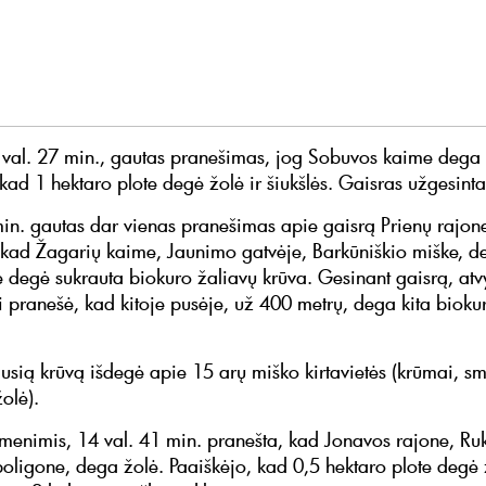
 val. 27 min., gautas pranešimas, jog Sobuvos kaime dega 
kad 1 hektaro plote degė žolė ir šiukšlės. Gaisras užgesinta
min. gautas dar vienas pranešimas apie gaisrą Prienų rajon
kad Žagarių kaime, Jaunimo gatvėje, Barkūniškio miške, d
je degė sukrauta biokuro žaliavų krūva. Gesinant gaisrą, at
i pranešė, kad kitoje pusėje, už 400 metrų, dega kita bioku
usią krūvą išdegė apie 15 arų miško kirtavietės (krūmai, sm
olė).
nimis, 14 val. 41 min. pranešta, kad Jonavos rajone, Ruk
oligone, dega žolė. Paaiškėjo, kad 0,5 hektaro plote degė ž