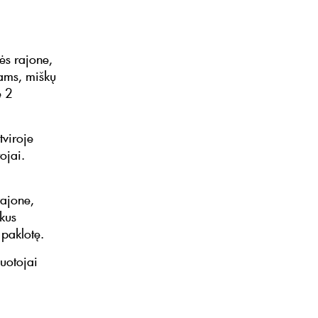
ės rajone,
iams, miškų
e 2
viroje
ojai.
ajone,
ykus
 paklotę.
uotojai