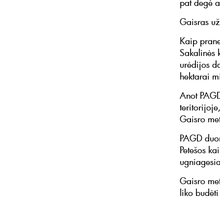
pat degė a
Gaisras užg
Kaip prane
Sakalinės 
urėdijos d
hektarai m
Anot PAGD,
teritorijo
Gaisro met
PAGD duome
Petešos ka
ugniagesia
Gaisro met
liko budėti