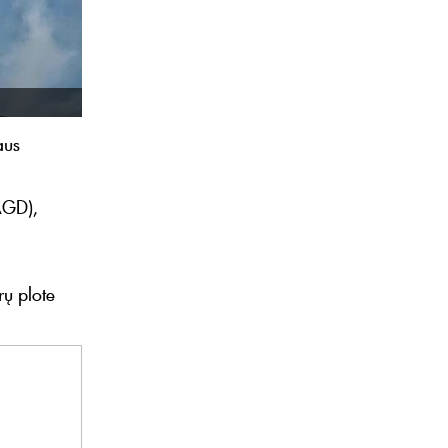
aus
AGD),
rų plote