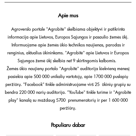
Apie mus
Agroverslo portale "Agrobitė" skelbiama objektyvi ir patikrinta
informacija apie Lietuvos, Europos Sąjungos ir pasaulio žemės ūkį.
Informuojame apie žemės ūkio technikos naujienas, parodas ir
renginius, aktualius ūkininkams. "Agrobitė" apie Lietuvos ir Europos
Sąjungos žemė ūkį skelbia net 9 skirtingomis kalbomis.
Žemės ūkio naujienų portalo "Agrobitė" auditorija kiekvieną mėnesį
pasiekia apie 500 000 unikalių vartotojų, apie 1700 000 puslapių
peržiūrų. "Facebook" tinkle administruojame virš 25 ūkinių grupių su
bendra 220 000 narių auditorija. "YouTube" tinkle turime ir "Agrobitė
play" kanalą su maždaug 5700 prenumeratorių ir per 1 600 000
peržiūrų.
Populiaru dabar