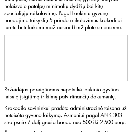
nelaisvėje patalpų minimalių dydžių bei kitų
specialiųjų reikalavimų. Pagal Laukinių gyvūnų
naudojimo taisyklių 5 priedo reikalavimus krokodilai
turėtų būti laikomi mažiausiai 8 m2 plote su baseinu.
Pažeidėjas pareigūnams nepateikė laukinio gyvūno
teisėtą įsigijimą ir kilmę patvirtinančių dokumentų.
Krokodilo savininkui pradėta administracinė teisena už
neteisėtą gyvūno laikymą. Asmeniui pagal ANK 303
straipsnio 7 dalį gresia bauda nuo 500 iki 2 500 eurų.