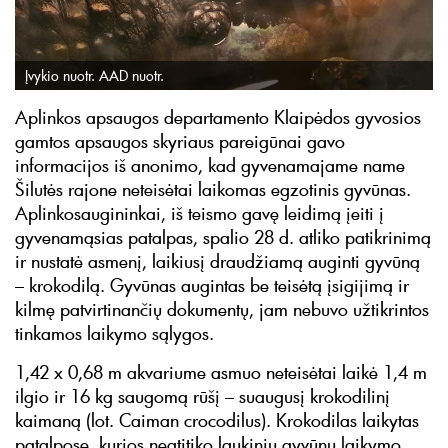
Įvykio nuotr. AAD nuotr.
Aplinkos apsaugos departamento Klaipėdos gyvosios
gamtos apsaugos skyriaus pareigūnai gavo
informacijos iš anonimo, kad gyvenamajame name
Šilutės rajone neteisėtai laikomas egzotinis gyvūnas.
Aplinkosaugininkai, iš teismo gavę leidimą įeiti į
gyvenamąsias patalpas, spalio 28 d. atliko patikrinimą
ir nustatė asmenį, laikiusį draudžiamą auginti gyvūną
– krokodilą. Gyvūnas augintas be teisėtą įsigijimą ir
kilmę patvirtinančių dokumentų, jam nebuvo užtikrintos
tinkamos laikymo sąlygos.
1,42 x 0,68 m akvariume asmuo neteisėtai laikė 1,4 m
ilgio ir 16 kg saugomą rūšį – suaugusį krokodilinį
kaimaną (lot. Caiman crocodilus). Krokodilas laikytas
patalpose, kurios neatitiko laukinių gyvūnų laikymo