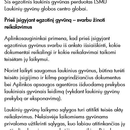
Šis egzotinis laukinis gyvūnas perduotas LSMU
Laukinių gyvūnų globos centro globai.
Prieš įsigyjant egzotinį gyvūną – svarbu žinoti
reikalavimus
Aplinkosaugininkai primena, kad prieš įsigyjant
egzotinius gyvūnus svarbu iš anksto išsiaiškinti, kokie
dokumentai reikalingi ir kokie reikalavimai taikomi
teisėtam jų laikymui.
Norint laikyti saugomus laukinius gyvūnus, būtina turėti
teisėto įsigijimo ir kilmę pagrindžiančius dokumentus
bei Aplinkos apsaugos agentūros išduodamą prekybos
laukiniais gyvūnais leidimą (vykdant laukinių gyvūnų
prekybą ar eksponavimą).
Laukinių gyvūnų laikymo sąlygos turi atitikti teisės aktų
reikalavimus. Nelaisvėje laikomiems gyvūnams
privaloma užtikrinti sąlygas, kuo labiau atitinkančias jų