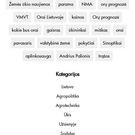
Žemės ūkio naujienos
parama
NMA
orų prognozė
VMVT
Orai Lietuvoje
kainos
Orų prognozė
kokie bus orai
gaisras
ūkininkai
miškas
orai
pavasaris
valstybinė žemė
pokyčiai
Sinoptikai
aplinkosauga
Andrius Palionis
trąšos
Kategorijos
Lietuva
Agropolitika
Agrotechnika
Ūkis
Užsienyje
Sodyba