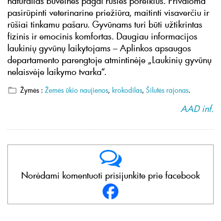
natūralias buveines pagal rūšies poreikius. Privaloma
pasirūpinti veterinarine priežiūra, maitinti visaverčiu ir
rūšiai tinkamu pašaru. Gyvūnams turi būti užtikrintas
fizinis ir emocinis komfortas. Daugiau informacijos
laukinių gyvūnų laikytojams – Aplinkos apsaugos
departamento parengtoje atmintinėje „Laukinių gyvūnų
nelaisvėje laikymo tvarka“.
Žymės :
Žemės ūkio naujienos
,
krokodilas
,
Šilutės rajonas
.
AAD inf.
Norėdami komentuoti prisijunkite prie facebook