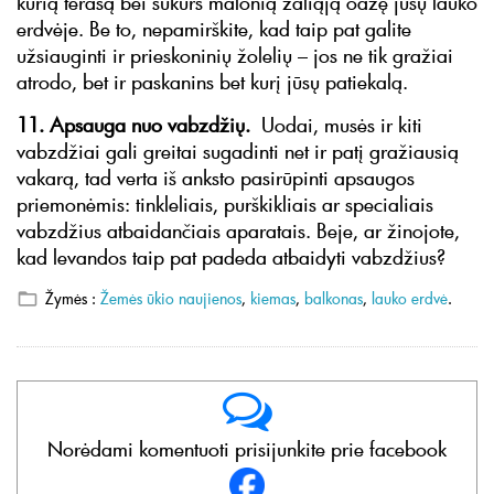
kurią terasą bei sukurs malonią žaliąją oazę jūsų lauko
erdvėje. Be to, nepamirškite, kad taip pat galite
užsiauginti ir prieskoninių žolelių – jos ne tik gražiai
atrodo, bet ir paskanins bet kurį jūsų patiekalą.
11. Apsauga nuo vabzdžių.
Uodai, musės ir kiti
vabzdžiai gali greitai sugadinti net ir patį gražiausią
vakarą, tad verta iš anksto pasirūpinti apsaugos
priemonėmis: tinkleliais, purškikliais ar specialiais
vabzdžius atbaidančiais aparatais. Beje, ar žinojote,
kad levandos taip pat padeda atbaidyti vabzdžius?
Žymės :
Žemės ūkio naujienos
,
kiemas
,
balkonas
,
lauko erdvė
.
Norėdami komentuoti prisijunkite prie facebook