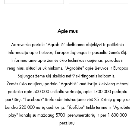
Apie mus
Agroverslo portale "Agrobitė" skelbiama objektyvi ir patikrinta
informacija apie Lietuvos, Europos Sąjungos ir pasaulio žemės ūkį.
Informuojame apie žemės ūkio technikos naujienas, parodas ir
renginius, aktualius ūkininkams. "Agrobitė" apie Lietuvos ir Europos
Sąjungos žemė ūkį skelbia net 9 skirtingomis kalbomis.
Žemės ūkio naujienų portalo "Agrobitė" auditorija kiekvieną mėnesį
pasiekia apie 500 000 unikalių vartotojų, apie 1700 000 puslapių
peržiūrų. "Facebook" tinkle administruojame virš 25 ūkinių grupių su
bendra 220 000 narių auditorija. "YouTube" tinkle turime ir "Agrobitė
play" kanalą su maždaug 5700 prenumeratorių ir per 1 600 000
peržiūrų.