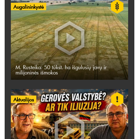
Augalininkystė
M. Rusteika: 50 tūkst. ha išgulusių javų ir
milijoninės išmokos
Aktualijos