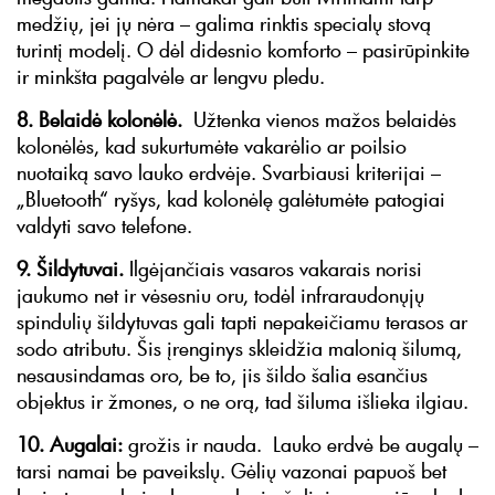
medžių, jei jų nėra – galima rinktis specialų stovą
turintį modelį. O dėl didesnio komforto – pasirūpinkite
ir minkšta pagalvėle ar lengvu pledu.
8. Belaidė kolonėlė.
Užtenka vienos mažos belaidės
kolonėlės, kad sukurtumėte vakarėlio ar poilsio
nuotaiką savo lauko erdvėje. Svarbiausi kriterijai –
„Bluetooth“ ryšys, kad kolonėlę galėtumėte patogiai
valdyti savo telefone.
9. Šildytuvai.
Ilgėjančiais vasaros vakarais norisi
jaukumo net ir vėsesniu oru, todėl infraraudonųjų
spindulių šildytuvas gali tapti nepakeičiamu terasos ar
sodo atributu. Šis įrenginys skleidžia malonią šilumą,
nesausindamas oro, be to, jis šildo šalia esančius
objektus ir žmones, o ne orą, tad šiluma išlieka ilgiau.
10. Augalai:
grožis ir nauda. Lauko erdvė be augalų –
tarsi namai be paveikslų. Gėlių vazonai papuoš bet