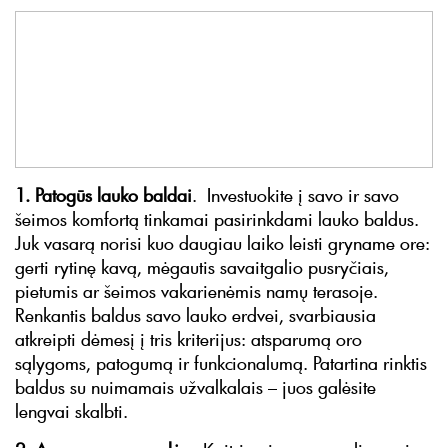
1. Patogūs lauko baldai
. Investuokite į savo ir savo
šeimos komfortą tinkamai pasirinkdami lauko baldus.
Juk vasarą norisi kuo daugiau laiko leisti gryname ore:
gerti rytinę kavą, mėgautis savaitgalio pusryčiais,
pietumis ar šeimos vakarienėmis namų terasoje.
Renkantis baldus savo lauko erdvei, svarbiausia
atkreipti dėmesį į tris kriterijus: atsparumą oro
sąlygoms, patogumą ir funkcionalumą. Patartina rinktis
baldus su nuimamais užvalkalais – juos galėsite
lengvai skalbti.