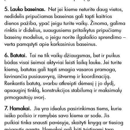
5. Lauko baseinas.
Net jei kieme neturite daug vietos,
nedidelis pripučiamas baseinas gali tapti kaitrios
dienos pažiba, ypač jeigu turite vaikų. Žinoma, galima
rinktis ir didelius, suaugusiems pritaikytus pripučiamų
baseinų modelius, o jeigu norite ilgalaikio sprendimo –
verta pamąstyti apie karkasinius baseinus.
6. Batutai.
Tai ne tik vaikų džiaugsmas, bet ir puikus
būdas visai šeimai aktyviai leisti laiką lauke. Jei turite
kiemą, batutas gali tapti smagia vasaros pramoga,
lavinančia pusiausvyrą, ištvermę ir koordinaciją.
Renkantis batutą, svarbu atkreipti dėmesį į jo dydį,
apsauginį tinklą, konstrukcijos stabilumą ir maksimalų
prmogautojų svorį.
7. Hamakai.
Jie yra idealus pasirinkimas tiems, kurie
ieško poilsio ir ramybės savo kieme ar sode. Jis
puikiai tinka snausti pavėsyje, skaityti knygą ar tiesiog
mėgautis gamta. Hamakai gali būti tvirtinami tarp