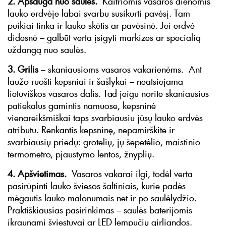
2. Apsauga nuo saulės.
Kaitriomis vasaros dienomis
lauko erdvėje labai svarbu susikurti pavėsį. Tam
puikiai tinka ir lauko skėtis ar pavėsinė. Jei erdvė
didesnė – galbūt verta įsigyti markizes ar specialią
uždangą nuo saulės.
3. Grilis
– skaniausioms vasaros vakarienėms. Ant
laužo ruošti kepsniai ir šašlykai – neatsiejama
lietuviškos vasaros dalis. Tad jeigu norite skaniausius
patiekalus gamintis namuose, kepsninė
vienareikšmiškai taps svarbiausiu jūsų lauko erdvės
atributu. Renkantis kepsninę, nepamirškite ir
svarbiausių priedų: grotelių, jų šepetėlio, maistinio
termometro, pjaustymo lentos, žnyplių.
4. Apšvietimas.
Vasaros vakarai ilgi, todėl verta
pasirūpinti lauko šviesos šaltiniais, kurie padės
mėgautis lauko malonumais net ir po saulėlydžio.
Praktiškiausias pasirinkimas – saulės baterijomis
įkraunami šviestuvai ar LED lempučių girliandos.