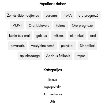
Populiaru dabar
Žemės ūkio naujienos
parama
NMA
orų prognozė
VMVT
Orai Lietuvoje
kainos
Orų prognozė
kokie bus orai
gaisras
miškas
ūkininkai
orai
pavasaris
valstybinė žemė
pokyčiai
Sinoptikai
aplinkosauga
Andrius Palionis
trąšos
Kategorijos
Lietuva
Agropolitika
Agrotechnika
Ūkis