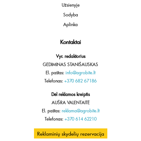
Užsienyje
Sodyba
Aplinka
Kontaktai
Vyr. redaktorius
GEDIMINAS STANIŠAUSKAS
El. paštas:
info@agrobite.lt
Telefonas:
+370 682 67186
Dėl reklamos kreiptis
AUŠRA VALENTAITĖ
El. paštas:
reklama@agrobite.lt
Telefonas:
+370 614 62210
Reklaminių skydelių rezervacija