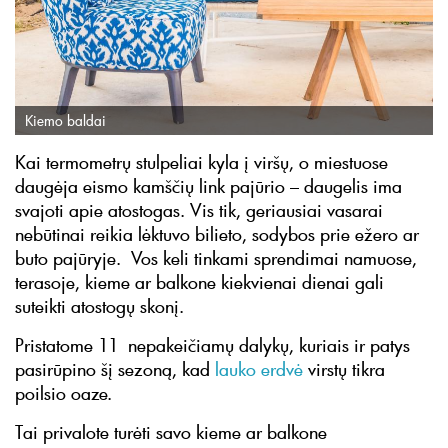
Kiemo baldai
Kai termometrų stulpeliai kyla į viršų, o miestuose
daugėja eismo kamščių link pajūrio – daugelis ima
svajoti apie atostogas. Vis tik, geriausiai vasarai
nebūtinai reikia lėktuvo bilieto, sodybos prie ežero ar
buto pajūryje. Vos keli tinkami sprendimai namuose,
terasoje, kieme ar balkone kiekvienai dienai gali
suteikti atostogų skonį.
Pristatome 11 nepakeičiamų dalykų, kuriais ir patys
pasirūpino šį sezoną, kad
lauko erdvė
virstų tikra
poilsio oaze.
Tai privalote turėti savo kieme ar balkone