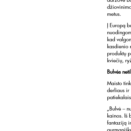
džiovinimo
metus.
Į Europą b
nuodingomi
kad valgom
kasdienio 
produktų p
kviečių, r
Bulvės net
Maisto tink
derliaus ir
patiekalai
„Bulvė – n
kainos. Iš
fantaziją i
gurmaniškus