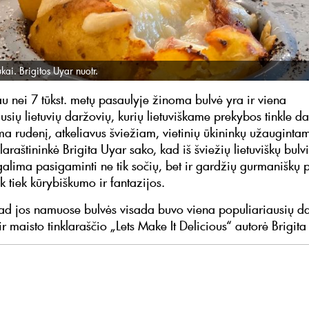
ukai. Brigitos Uyar nuotr.
u nei 7 tūkst. metų pasaulyje žinoma bulvė yra ir viena
sių lietuvių daržovių, kurių lietuviškame prekybos tinkle d
 rudenį, atkeliavus šviežiam, vietinių ūkininkų užaugintam 
laraštininkė Brigita Uyar sako, kad iš šviežių lietuviškų bulv
galima pasigaminti ne tik sočių, bet ir gardžių gurmaniškų p
ek tiek kūrybiškumo ir fantazijos.
kad jos namuose bulvės visada buvo viena populiariausių d
r maisto tinklaraščio „Lets Make It Delicious“ autorė Brigit