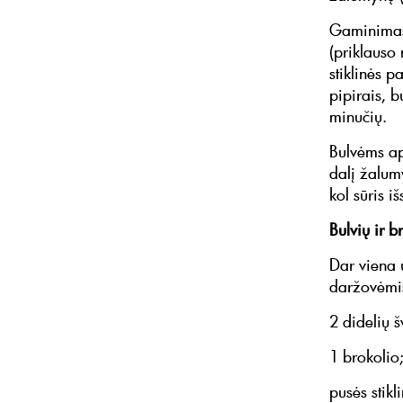
Gaminimas.
(priklauso 
stiklinės 
pipirais, b
minučių.
Bulvėms ap
dalį žalum
kol sūris i
Bulvių ir b
Dar viena 
daržovėmis
2 didelių š
1 brokolio
pusės stikl