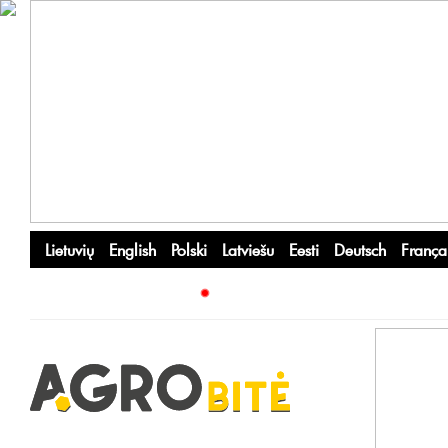
Lietuvių
English
Polski
Latviešu
Eesti
Deutsch
França