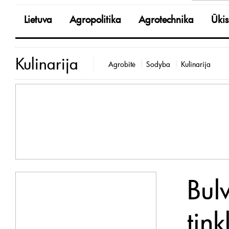
Lietuva
Agropolitika
Agrotechnika
Ūkis
Kulinarija
Agrobitė
Sodyba
Kulinarija
Bul
tink