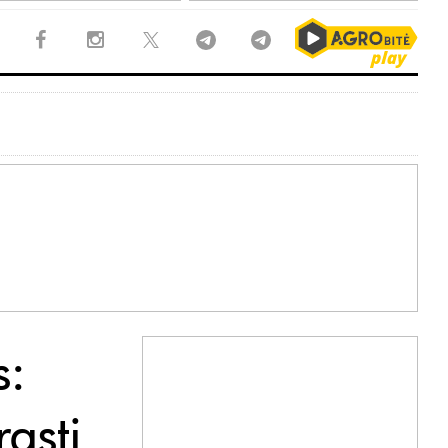
s:
rasti