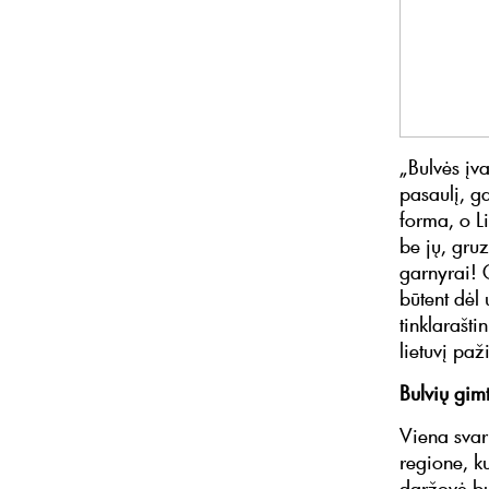
„Bulvės įva
pasaulį, g
forma, o L
be jų, gruz
garnyrai! 
būtent dėl
tinklarašti
lietuvį paž
Bulvių gi
Viena svar
regione, ku
daržovė bu