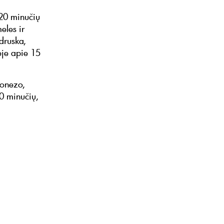
 20 minučių
eles ir
druska,
tėje apie 15
jonezo,
0 minučių,