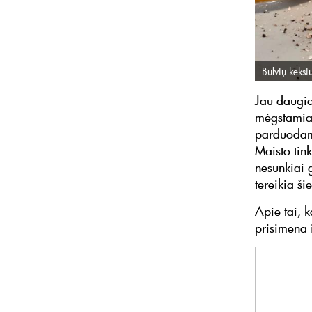
Bulvių keksi
Jau daugia
mėgstamiau
parduodama
Maisto tink
nesunkiai 
tereikia ši
Apie tai, 
prisimena i