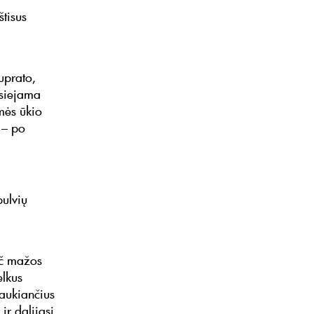
tisus
uprato,
tsiejama
mės ūkio
 – po
bulvių
ač mažos
elkus
raukiančius
ir dalijasi