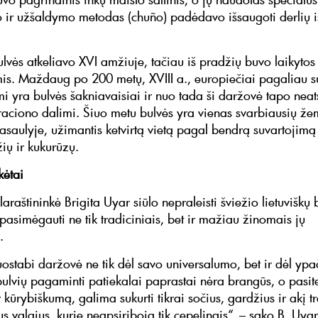
 ir užšaldymo metodas (chuño) padėdavo išsaugoti derlių iš
ulvės atkeliavo XVI amžiuje, tačiau iš pradžių buvo laikytos
s. Maždaug po 200 metų, XVIII a., europiečiai pagaliau s
i yra bulvės šakniavaisiai ir nuo tada ši daržovė tapo nea
raciono dalimi. Šiuo metu bulvės yra vienas svarbiausių že
asaulyje, užimantis ketvirtą vietą pagal bendrą suvartojimą
yžių ir kukurūzų.
ikėtai
laraštininkė Brigita Uyar siūlo nepraleisti šviežio lietuviškų 
 pasimėgauti ne tik tradiciniais, bet ir mažiau žinomais jų
s.
uostabi daržovė ne tik dėl savo universalumo, bet ir dėl yp
 bulvių pagaminti patiekalai paprastai nėra brangūs, o pasit
r kūrybiškumą, galima sukurti tikrai sočius, gardžius ir akį t
 valgius, kurie neapsiriboja tik cepelinais“, – sako B. Uyar 