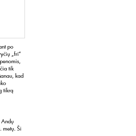
ant po
yčių „fri“
lupenomis,
čia tik
 Manau, kad
ako
g tikrą
s Andų
. metų. Ši