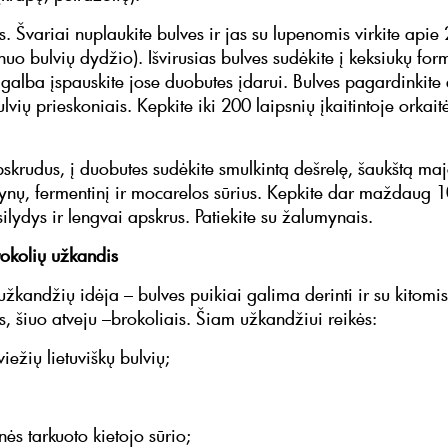
 Švariai nuplaukite bulves ir jas su lupenomis virkite apie
nuo bulvių dydžio). Išvirusias bulves sudėkite į keksiukų form
pagalba įspauskite jose duobutes įdarui. Bulves pagardinkite 
ulvių prieskoniais. Kepkite iki 200 laipsnių įkaitintoje orkai
skrudus, į duobutes sudėkite smulkintą dešrelę, šaukštą ma
ynų, fermentinį ir mocarelos sūrius. Kepkite dar maždaug 1
šsilydys ir lengvai apskrus. Patiekite su žalumynais.
rokolių užkandis
užkandžių idėja – bulves puikiai galima derinti ir su kitomis
, šiuo atveju –brokoliais. Šiam užkandžiui reikės:
viežių lietuviškų bulvių;
;
inės tarkuoto kietojo sūrio;