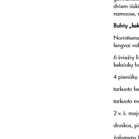
dviem išski
namuose, 
Bulvių „ke
Norintiems 
lengvai va
6 šviežių 
keksiukų f
4 pieniškų 
tarkuoto fe
tarkuoto m
2 v. š. ma
druskos, pi
žalumynų (