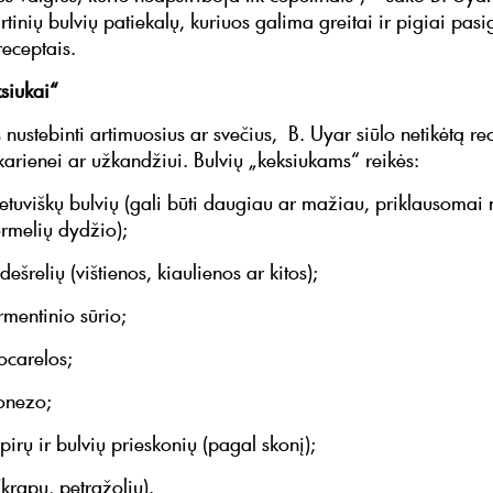
rtinių bulvių patiekalų, kuriuos galima greitai ir pigiai pas
receptais.
ksiukai“
nustebinti artimuosius ar svečius, B. Uyar siūlo netikėtą re
karienei ar užkandžiui. Bulvių „keksiukams“ reikės:
lietuviškų bulvių (gali būti daugiau ar mažiau, priklausomai
ormelių dydžio);
dešrelių (vištienos, kiaulienos ar kitos);
rmentinio sūrio;
ocarelos;
jonezo;
pirų ir bulvių prieskonių (pagal skonį);
krapų, petražolių).