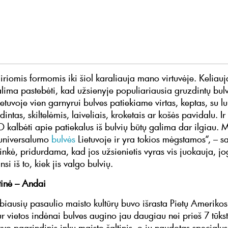
iriomis formomis iki šiol karaliauja mano virtuvėje. Keliauj
alima pastebėti, kad užsienyje populiariausia gruzdintų bulv
ietuvoje vien garnyrui bulves patiekiame virtas, keptas, su 
dintas, skiltelėmis, laiveliais, kroketais ar košės pavidalu. Ir 
O kalbėti apie patiekalus iš bulvių būtų galima dar ilgiau.
 universalumo
bulvės
Lietuvoje ir yra tokios mėgstamos“, – s
ninkė, pridurdama, kad jos užsienietis vyras vis juokauja, jo
insi iš to, kiek jis valgo bulvių.
mtinė – Andai
biausių pasaulio maisto kultūrų buvo išrasta Pietų Ameriko
r vietos indėnai bulves augino jau daugiau nei prieš 7 tūkst
vo pagrindinis inkų maisto šaltinis, o jų naudotas specialus