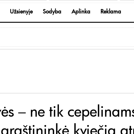
Užsienyje
Sodyba
Aplinka
Reklama
vės – ne tik cepelinam
laraštininkė kviečia at