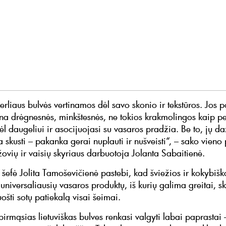
rliaus bulvės vertinamos dėl savo skonio ir tekstūros. Jos p
a drėgnesnės, minkštesnės, ne tokios krakmolingos kaip pe
ėl daugeliui ir asocijuojasi su vasaros pradžia. Be to, jų d
a skusti – pakanka gerai nuplauti ir nušveisti“, – sako vieno
žovių ir vaisių skyriaus darbuotoja Jolanta Sabaitienė.
 šefė Jolita Tamoševičienė pastebi, kad šviežios ir kokybišk
universaliausių vasaros produktų, iš kurių galima greitai, sk
ošti sotų patiekalą visai šeimai.
irmąsias lietuviškas bulves renkasi valgyti labai paprastai 