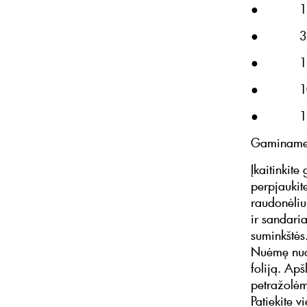
● 1 šauk
● 3 šauk
● 1 citr
● 100 g
● 1 šauk
Gaminame
Įkaitinkite
perpjaukit
raudonėliu 
ir sandaria
suminkštės
Nuėmę nuo g
foliją. Apš
petražolėm
Patiekite 