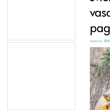
vas
pag
Autorius:
BN