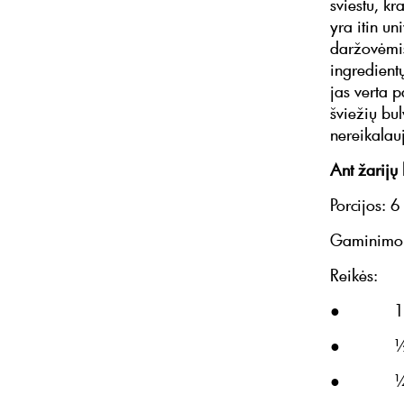
sviestu, kr
yra itin un
daržovėmis
ingredientų
jas verta p
šviežių bul
nereikalau
Ant žarijų 
Porcijos: 6
Gaminimo 
Reikės:
● 1 kg ne
● ½ šau
● ¼ šauk