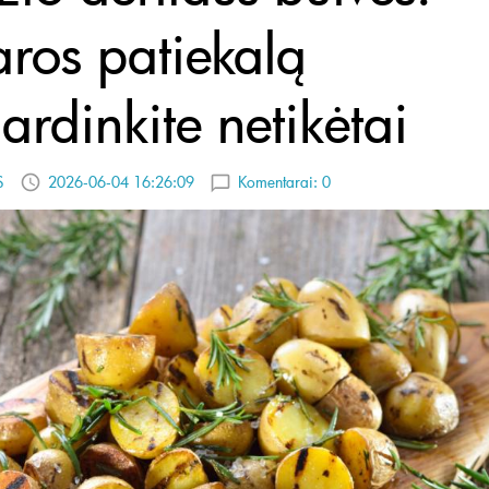
aros patiekalą
ardinkite netikėtai
S
2026-06-04 16:26:09
Komentarai:
0