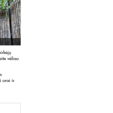
pirkėjų
ite vėliau
s
 orai ir