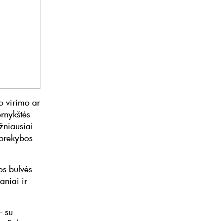
o virimo ar
rnykštės
ažniausiai
 prekybos
os bulvės
aniai ir
– su