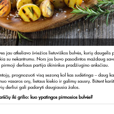
es jau atkeliavo šviežios lietuviškos bulvės, kurių daugelis 
kia su nekantrumu. Nors jos buvo pasodintos maždaug sava
, pirmoji derliaus partija ūkininkus pradžiugino anksčiau.
ntojų, prognozuoti visą sezoną kol kas sudėtinga – daug ka
nuo vasaros orų, lietaus kiekio ir galimų sausrų. Būtent karšti
ių derliui gali padaryti daugiausia žalos.
rščių iki grilio: kuo ypatingos pirmosios bulvės?