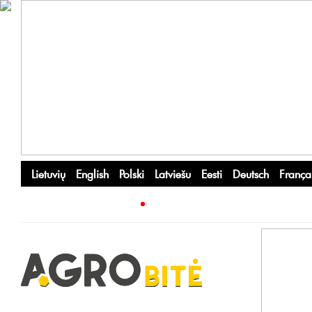
Lietuvių
English
Polski
Latviešu
Eesti
Deutsch
França