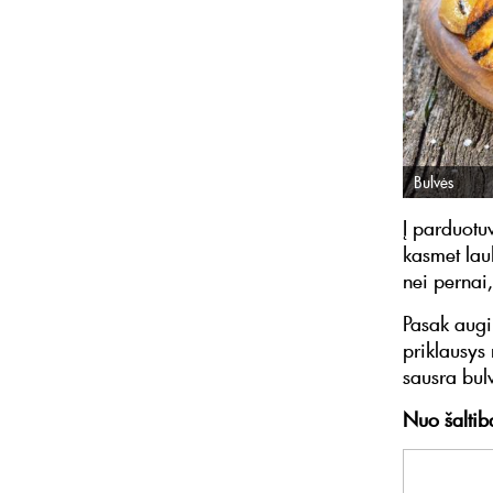
Bulvės
Į parduotuv
kasmet lau
nei pernai
Pasak augi
priklausys 
sausra bulv
Nuo šaltiba