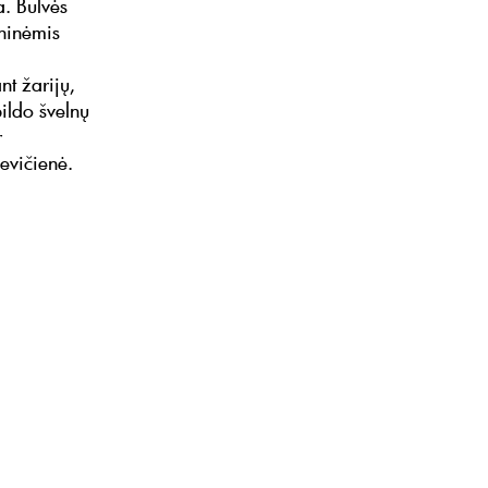
a. Bulvės
oninėmis
nt žarijų,
pildo švelnų
r
evičienė.