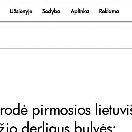
Užsienyje
Sodyba
Aplinka
Reklama
rodė pirmosios lietuvi
žio derliaus bulvės: