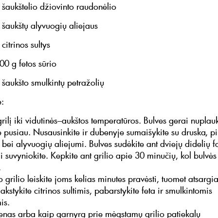
štelio džiovinto raudonėlio
štų alyvuogių aliejaus
inos sultys
 fetos sūrio
što smulkintų petražolių
:
 grilį iki vidutinės–aukštos temperatūros. Bulves gerai nuplauk
e pusiau. Nusausinkite ir dubenyje sumaišykite su druska, pi
bei alyvuogių aliejumi. Bulves sudėkite ant dviejų didelių fo
i suvyniokite. Kepkite ant grilio apie 30 minučių, kol bulvės
.
rilio leiskite joms kelias minutes pravėsti, tuomet atsargia
lakstykite citrinos sultimis, pabarstykite feta ir smulkintomis
is.
vienas arba kaip garnyrą prie mėgstamų grilio patiekalų