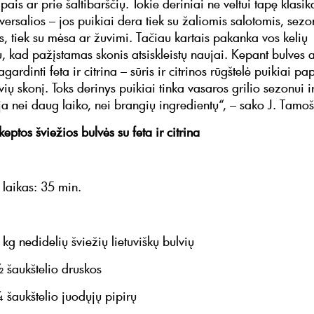
apais ar prie šaltibarščių. Tokie deriniai ne veltui tapę klasik
iversalios – jos puikiai dera tiek su žaliomis salotomis, sez
, tiek su mėsa ar žuvimi. Tačiau kartais pakanka vos kelių
, kad pažįstamas skonis atsiskleistų naujai. Kepant bulves a
agardinti feta ir citrina – sūris ir citrinos rūgštelė puikiai pa
vių skonį. Toks derinys puikiai tinka vasaros grilio sezonui i
ja nei daug laiko, nei brangių ingredientų“, – sako J. Tamoš
keptos šviežios bulvės su feta ir citrina
laikas: 35 min.
didelių šviežių lietuviškų bulvių
kštelio druskos
štelio juodųjų pipirų