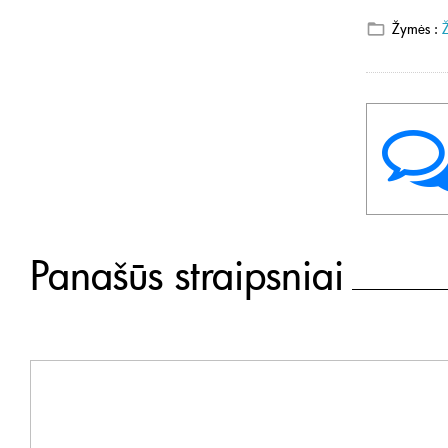
Žymės :
Panašūs straipsniai