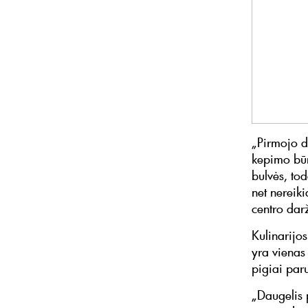
„Pirmojo de
kepimo būn
bulvės, tod
net nereiki
centro dar
Kulinarijos
yra vienas 
pigiai paru
„Daugelis p