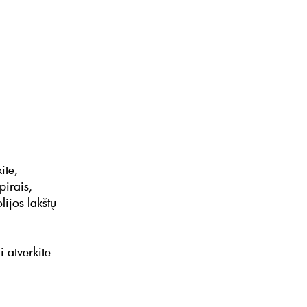
ite,
pirais,
lijos lakštų
i atverkite