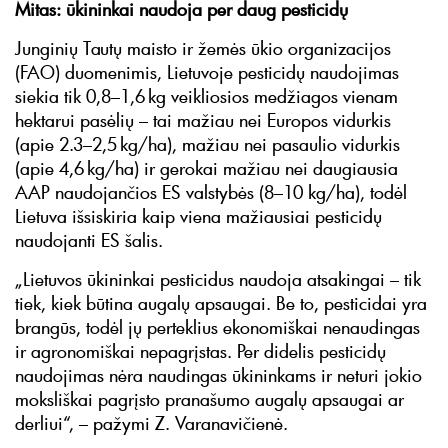
Mitas: ūkininkai naudoja per daug pesticidų
Junginių Tautų maisto ir žemės ūkio organizacijos
(FAO) duomenimis, Lietuvoje pesticidų naudojimas
siekia tik 0,8–1,6 kg veikliosios medžiagos vienam
hektarui pasėlių – tai mažiau nei Europos vidurkis
(apie 2.3–2,5 kg/ha), mažiau nei pasaulio vidurkis
(apie 4,6 kg/ha) ir gerokai mažiau nei daugiausia
AAP naudojančios ES valstybės (8–10 kg/ha), todėl
Lietuva išsiskiria kaip viena mažiausiai pesticidų
naudojanti ES šalis.
„Lietuvos ūkininkai pesticidus naudoja atsakingai – tik
tiek, kiek būtina augalų apsaugai. Be to, pesticidai yra
brangūs, todėl jų perteklius ekonomiškai nenaudingas
ir agronomiškai nepagrįstas. Per didelis pesticidų
naudojimas nėra naudingas ūkininkams ir neturi jokio
moksliškai pagrįsto pranašumo augalų apsaugai ar
derliui“, – pažymi Z. Varanavičienė.