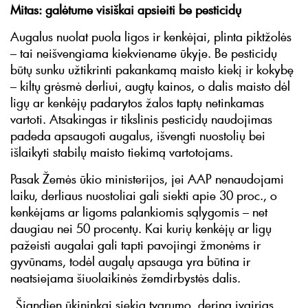
Mitas: galėtume visiškai apsieiti be pesticidų
Augalus nuolat puola ligos ir kenkėjai, plinta piktžolės
– tai neišvengiama kiekviename ūkyje. Be pesticidų
būtų sunku užtikrinti pakankamą maisto kiekį ir kokybę
– kiltų grėsmė derliui, augtų kainos, o dalis maisto dėl
ligų ar kenkėjų padarytos žalos taptų netinkamas
vartoti. Atsakingas ir tikslinis pesticidų naudojimas
padeda apsaugoti augalus, išvengti nuostolių bei
išlaikyti stabilų maisto tiekimą vartotojams.
Pasak Žemės ūkio ministerijos, jei AAP nenaudojami
laiku, derliaus nuostoliai gali siekti apie 30 proc., o
kenkėjams ar ligoms palankiomis sąlygomis – net
daugiau nei 50 procentų. Kai kurių kenkėjų ar ligų
pažeisti augalai gali tapti pavojingi žmonėms ir
gyvūnams, todėl augalų apsauga yra būtina ir
neatsiejama šiuolaikinės žemdirbystės dalis.
„Šiandien ūkininkai siekia tvarumo, derina įvairias