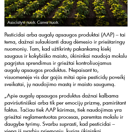
Asociatyvi nuotr. Canva nuotr.
Pesticidai arba augalų apsaugos produktai (AAP) – tai
tema, dažnai sulaukianti daug dėmesio ir prieštaringų
nuomonių. Tam, kad užtikrintų pakankamą kiekį
saugaus ir kokybiško maisto, ūkininkai naudoja mokslu
pagrįstus sprendimus ir griežtai kontroliuojamus
augalų apsaugos produktus. Nepaisant to,
visuomenėje vis dar gajūs mitai apie pesticidų poveikį
sveikatai, jų naudojimo mastą ir maisto saugumą.
„Apie augalų apsaugos produktus dažnai kalbama
paviršutiniškai arba tik per emocijų prizmę, pamirštant
faktus. Tačiau tiek AAP kūrimas, tiek naudojimas yra
griežtai reglamentuotas procesas, paremtas mokslu ir
daugybe tyrimų. Svarbu suprasti, kad pesticidai –
viena iš svarbių priemonių, kurias ūkininkai,