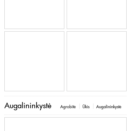
Augalininkystė
Agrobitė
Ūkis
Augalininkystė