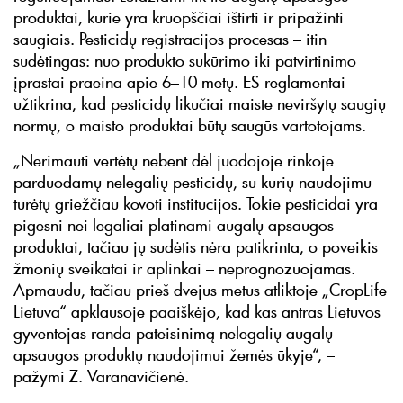
produktai, kurie yra kruopščiai ištirti ir pripažinti
saugiais. Pesticidų registracijos procesas – itin
sudėtingas: nuo produkto sukūrimo iki patvirtinimo
įprastai praeina apie 6–10 metų. ES reglamentai
užtikrina, kad pesticidų likučiai maiste neviršytų saugių
normų, o maisto produktai būtų saugūs vartotojams.
„Nerimauti vertėtų nebent dėl juodojoje rinkoje
parduodamų nelegalių pesticidų, su kurių naudojimu
turėtų griežčiau kovoti institucijos. Tokie pesticidai yra
pigesni nei legaliai platinami augalų apsaugos
produktai, tačiau jų sudėtis nėra patikrinta, o poveikis
žmonių sveikatai ir aplinkai – neprognozuojamas.
Apmaudu, tačiau prieš dvejus metus atliktoje „CropLife
Lietuva“ apklausoje paaiškėjo, kad kas antras Lietuvos
gyventojas randa pateisinimą nelegalių augalų
apsaugos produktų naudojimui žemės ūkyje“, –
pažymi Z. Varanavičienė.