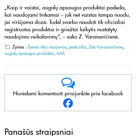
„Kaip ir vaistai, augalų apsaugos produktai padeda,
kai naudojami tinkamai – juk net vaistas tampa nuodu,
jei viršijama dozė. Todėl svarbu naudoti tik oficialiai
registruotus produktus ir griežtai laikytis nustatytų
naudojimo reikalavimų“, – sako Z. Varanavičienė.
Žymės :
Žemės ūkio naujienos
,
pesticidai
,
Zita Varanavičienė
,
augalų apsaugos produktai
,
AAP
.
Norėdami komentuoti prisijunkite prie facebook
Panašūs straipsniai