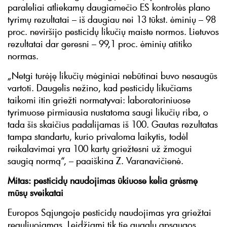
paraleliai atliekamų daugiamečio ES kontrolės plano
tyrimų rezultatai – iš daugiau nei 13 tūkst. ėminių – 98
proc. neviršijo pesticidų likučių maiste normos. Lietuvos
rezultatai dar geresni – 99,1 proc. ėminių atitiko
normas.
„Netgi turėję likučių mėginiai nebūtinai buvo nesaugūs
vartoti. Daugelis nežino, kad pesticidų likučiams
taikomi itin griežti normatyvai: laboratoriniuose
tyrimuose pirmiausia nustatoma saugi likučių riba, o
tada šis skaičius padalijamas iš 100. Gautas rezultatas
tampa standartu, kurio privaloma laikytis, todėl
reikalavimai yra 100 kartų griežtesni už žmogui
saugią normą“, – paaiškina Z. Varanavičienė.
Mitas: pesticidų naudojimas ūkiuose kelia grėsmę
mūsų sveikatai
Europos Sąjungoje pesticidų naudojimas yra griežtai
reguliuojamas. Leidžiami tik tie augalų apsaugos