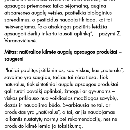
apsaugos priemones: taiko sėjomainą, augina
atsparesnes augalų veisles, pasitelkia biologinius
sprendimus, o pesticidus naudoja tik tada, kai tai
neišvengiama. Toks atsakingas požiūris leidžia
apsaugoti derlių ir kartu tausoti aplinką“, – pažymi Z.
Varanavičienė.
Mitas: natūralios kilmės augalų apsaugos produktai –
saugesni
Plačiai paplitęs įsitikinimas, kad viskas, kas „natūralu“,
savaime yra saugiau, tačiau tai nėra tiesa. Tiek
natūralūs, tiek sintetiniai augalų apsaugos produktai
gali turėti poveikį aplinkai, žmogui ar gyvūnams –
viskas priklauso nuo veikliosios medžiagos savybių,
dozės ir naudojimo būdo. Svarbiausia ne tai, ar
produktas yra „natūralus“, o tai, ar jis naudojamas
laikantis nustatytų normų bei rekomendacijų, nes ne
produkto kilmė lemia jo toksiškumą.