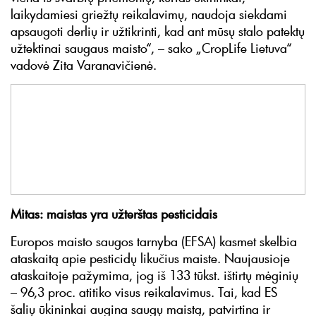
laikydamiesi griežtų reikalavimų, naudoja siekdami
apsaugoti derlių ir užtikrinti, kad ant mūsų stalo patektų
užtektinai saugaus maisto“, – sako „CropLife Lietuva“
vadovė Zita Varanavičienė.
Mitas: maistas yra užterštas pesticidais
Europos maisto saugos tarnyba (EFSA) kasmet skelbia
ataskaitą apie pesticidų likučius maiste. Naujausioje
ataskaitoje pažymima, jog iš 133 tūkst. ištirtų mėginių
– 96,3 proc. atitiko visus reikalavimus. Tai, kad ES
šalių ūkininkai augina saugų maistą, patvirtina ir