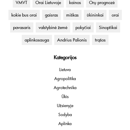
VMVT
Orai Lietuvoje
kainos
Orų prognozė
kokie bus orai
gaisras
miškas
ūkininkai
orai
pavasaris
valstybinė žemė
pokyčiai
Sinoptikai
aplinkosauga
Andrius Palionis
trąšos
Kategorijos
Lietuva
Agropolitika
Agrotechnika
Ūkis
Užsienyje
Sodyba
Aplinka