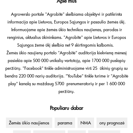
Apie mus
Agroverslo portale "Agrobitė" skelbiama objektyvi ir patikrinta
informacija apie Lietuvos, Europos Sąjungos ir pasaulio žemės ūkį.
Informuojame apie žemės ūkio technikos naujienas, parodas ir
renginius, aktualius ūkininkams. "Agrobitė" apie Lietuvos ir Europos
Sąjungos žemė ūkį skelbia net 9 skirtingomis kalbomis.
Žemės ūkio naujienų portalo "Agrobitė" auditorija kiekvieną mėnesį
pasiekia apie 500 000 unikalių vartotojų, apie 1700 000 puslapių
peržiūrų. "Facebook" tinkle administruojame virš 25 ūkinių grupių su
bendra 220 000 narių auditorija. "YouTube" tinkle turime ir "Agrobitė
play" kanalą su maždaug 5700 prenumeratorių ir per 1 600 000
peržiūrų.
Populiaru dabar
Žemės ūkio naujienos
parama
NMA
orų prognozė