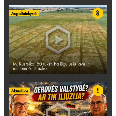
Augalininkystė
M. Rusteika: 50 tūkst. ha išgulusių javų ir
milijoninės išmokos
Aktualijos