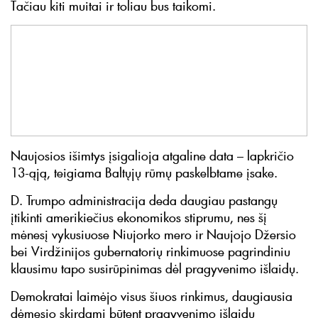
Tačiau kiti muitai ir toliau bus taikomi.
Naujosios išimtys įsigalioja atgaline data – lapkričio
13-ąją, teigiama Baltųjų rūmų paskelbtame įsake.
D. Trumpo administracija deda daugiau pastangų
įtikinti amerikiečius ekonomikos stiprumu, nes šį
mėnesį vykusiuose Niujorko mero ir Naujojo Džersio
bei Virdžinijos gubernatorių rinkimuose pagrindiniu
klausimu tapo susirūpinimas dėl pragyvenimo išlaidų.
Demokratai laimėjo visus šiuos rinkimus, daugiausia
dėmesio skirdami būtent pragyvenimo išlaidų