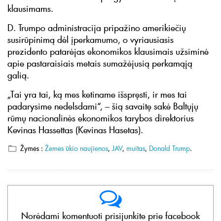
klausimams.
D. Trumpo administracija pripažino amerikiečių
susirūpinimą dėl įperkamumo, o vyriausiasis
prezidento patarėjas ekonomikos klausimais užsiminė
apie pastaraisiais metais sumažėjusią perkamąją
galią.
„Tai yra tai, ką mes ketiname išspręsti, ir mes tai
padarysime nedelsdami“, – šią savaitę sakė Baltųjų
rūmų nacionalinės ekonomikos tarybos direktorius
Kevinas Hassettas (Kevinas Hasetas).
Žymės :
Žemės ūkio naujienos
,
JAV
,
muitas
,
Donald Trump
.
Norėdami komentuoti prisijunkite prie facebook