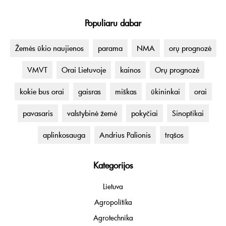
Populiaru dabar
Žemės ūkio naujienos
parama
NMA
orų prognozė
VMVT
Orai Lietuvoje
kainos
Orų prognozė
kokie bus orai
gaisras
miškas
ūkininkai
orai
pavasaris
valstybinė žemė
pokyčiai
Sinoptikai
aplinkosauga
Andrius Palionis
trąšos
Kategorijos
Lietuva
Agropolitika
Agrotechnika