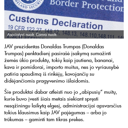
Asociatyvi nuotr. Canva nuotr.
JAV prezidentas Donaldas Trumpas (Donaldas
Trumpas) penktadienį pasirašė įsakymą sumažinti
žemės ūkio produktų, tokių kaip jautiena, bananai,
kava ir pomidorai, importo muitus, nes jo vyriausybė
patiria spaudimą iš rinkėjų, kovojančių su
didėjančiomis pragyvenimo išlaidomis.
Šie produktai dabar atleisti nuo jo „abipusių“ muitų,
kurie buvo įvesti šiais metais siekiant spręsti
nesąžiningu laikytą elgesį, administracijai apsvarsčius
tokius klausimus kaip JAV pajėgumas – arba jo
trūkumas – gaminti tam tikras prekes.