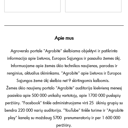
Apie mus
Agroverslo portale "Agrobitė" skelbiama objektyvi ir patikrinta
informacija apie Lietuvos, Europos Sąjungos ir pasaulio žemės ūkį.
Informuojame apie žemės ūkio technikos naujienas, parodas ir
renginius, aktualius ūkininkams. "Agrobitė" apie Lietuvos ir Europos
Sąjungos žemė ūkį skelbia net 9 skirtingomis kalbomis.
Žemės ūkio naujienų portalo "Agrobitė" auditorija kiekvieną mėnesį
pasiekia apie 500 000 unikalių vartotojų, apie 1700 000 puslapių
peržiūrų. "Facebook" tinkle administruojame virš 25 ūkinių grupių su
bendra 220 000 narių auditorija. "YouTube" tinkle turime ir "Agrobitė
play" kanalą su maždaug 5700 prenumeratorių ir per 1 600 000
peržiūrų.