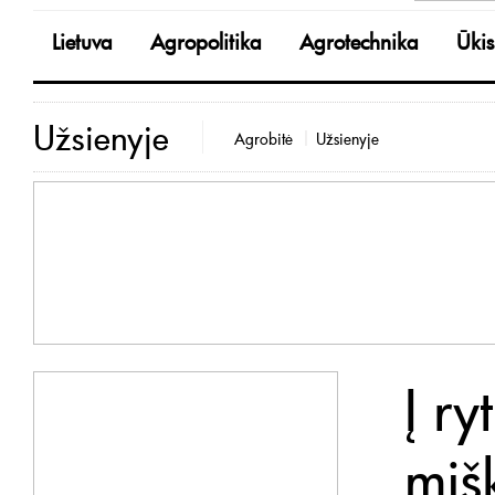
Lietuva
Agropolitika
Agrotechnika
Ūkis
Užsienyje
Agrobitė
Užsienyje
Į r
miš