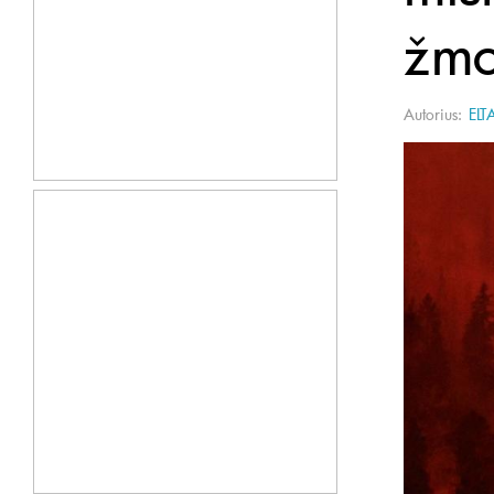
žmo
Autorius:
ELT