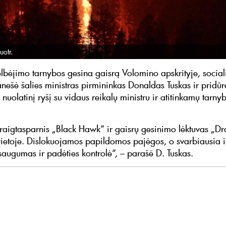
uotr.
elbėjimo tarnybos gesina gaisrą Volomino apskrityje, socia
anešė šalies ministras pirmininkas Donaldas Tuskas ir pridūr
 nuolatinį ryšį su vidaus reikalų ministru ir atitinkamų tarny
.
 sraigtasparnis „Black Hawk“ ir gaisrų gesinimo lėktuvas „
vietoje. Dislokuojamos papildomos pajėgos, o svarbiausia i
saugumas ir padėties kontrolė“, – parašė D. Tuskas.