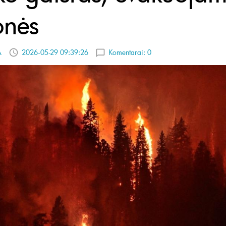
nės
A
2026-05-29 09:39:26
Komentarai:
0