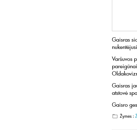
Gaisras si
nukentėjus
Varšuvos po
pareigūnai
Oldakovizn
Gaisras ja
atstovė spa
Gaisro ges
Žymės :