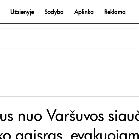
Užsienyje
Sodyba
Aplinka
Reklama
ytus nuo Varšuvos siau
ko gaisras, evakuojam