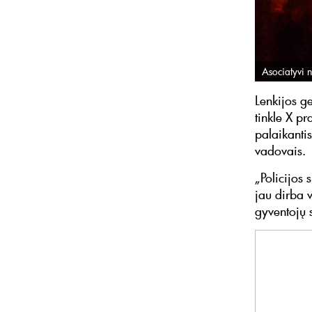
Asociatyvi n
Lenkijos g
tinkle X pr
palaikantis
vadovais
„Policijos
jau dirba 
gyventojų 