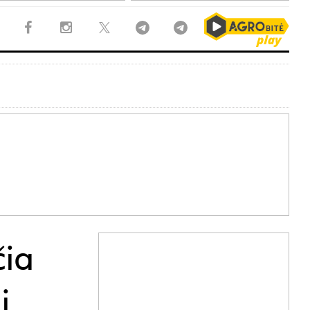
čia
i