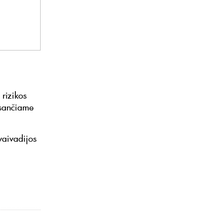
 rizikos
esančiame
vaivadijos