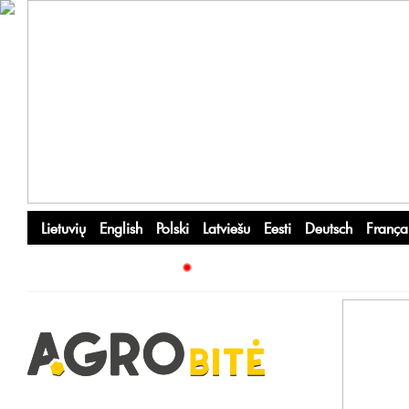
Lietuvių
English
Polski
Latviešu
Eesti
Deutsch
França