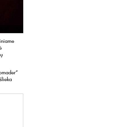
liniame
ė
bų
Dromader“
šlieka