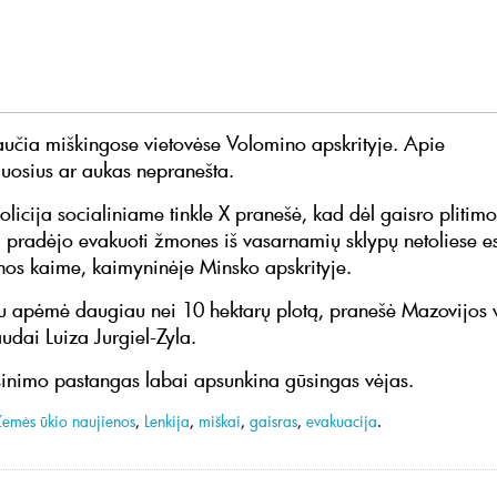
aučia miškingose vietovėse Volomino apskrityje. Apie
iuosius ar aukas nepranešta.
licija socialiniame tinkle X pranešė, kad dėl gaisro plitimo
 pradėjo evakuoti žmones iš vasarnamių sklypų netoliese 
os kaime, kaimyninėje Minsko apskrityje.
u apėmė daugiau nei 10 hektarų plotą, pranešė Mazovijos 
udai Luiza Jurgiel-Zyla.
inimo pastangas labai apsunkina gūsingas vėjas.
Žemės ūkio naujienos
,
Lenkija
,
miškai
,
gaisras
,
evakuacija
.