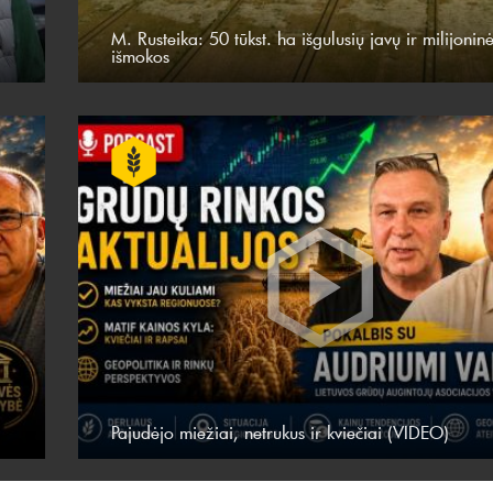
M. Rusteika: 50 tūkst. ha išgulusių javų ir milijonin
išmokos
Pajudėjo miežiai, netrukus ir kviečiai (VIDEO)