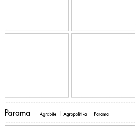
Parama
Agrobitė
Agropolitika
Parama