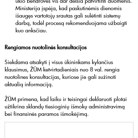
ūkio bendrovės vis dar delsia patvirtinti duomenis.
Ministerija įspėja, kad paskutinėmis dienomis
išaugęs vartotojų srautas gali sulėtinti sistemų
darbą, todėl procesą rekomenduojama užbaigti
kuo anksčiau.
Rengiamos nuotolinės konsultacijos
Siekdama atsakyti į visus ūkininkams kylančius
klausimus, ŽŪM ketvirtadieniais nuo 8 val. rengia
nuotolines konsultacijas, kuriose jie gali sužinoti
aktualią informaciją.
ŽŪM primena, kad laiku ir teisingai deklaruoti plotai
užtikrina sklandų tiesioginių išmokų administravimą
bei finansinės paramos išmokėjimą.