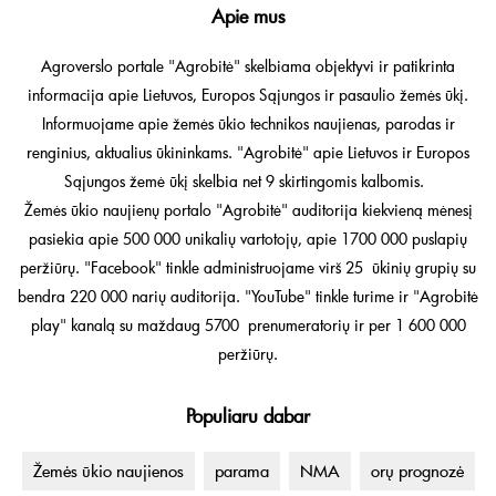
Apie mus
Agroverslo portale "Agrobitė" skelbiama objektyvi ir patikrinta
informacija apie Lietuvos, Europos Sąjungos ir pasaulio žemės ūkį.
Informuojame apie žemės ūkio technikos naujienas, parodas ir
renginius, aktualius ūkininkams. "Agrobitė" apie Lietuvos ir Europos
Sąjungos žemė ūkį skelbia net 9 skirtingomis kalbomis.
Žemės ūkio naujienų portalo "Agrobitė" auditorija kiekvieną mėnesį
pasiekia apie 500 000 unikalių vartotojų, apie 1700 000 puslapių
peržiūrų. "Facebook" tinkle administruojame virš 25 ūkinių grupių su
bendra 220 000 narių auditorija. "YouTube" tinkle turime ir "Agrobitė
play" kanalą su maždaug 5700 prenumeratorių ir per 1 600 000
peržiūrų.
Populiaru dabar
Žemės ūkio naujienos
parama
NMA
orų prognozė