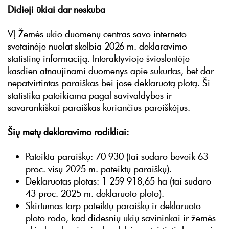
Didieji ūkiai dar neskuba
VĮ Žemės ūkio duomenų centras savo interneto
svetainėje nuolat skelbia 2026 m. deklaravimo
statistinę informaciją. Interaktyvioje švieslentėje
kasdien atnaujinami duomenys apie sukurtas, bet dar
nepatvirtintas paraiškas bei jose deklaruotą plotą. Ši
statistika pateikiama pagal savivaldybes ir
savarankiškai paraiškas kuriančius pareiškėjus.
Šių metų deklaravimo rodikliai:
Pateikta paraiškų: 70 930 (tai sudaro beveik 63
proc. visų 2025 m. pateiktų paraiškų).
Deklaruotas plotas: 1 259 918,65 ha (tai sudaro
43 proc. 2025 m. deklaruoto ploto).
Skirtumas tarp pateiktų paraiškų ir deklaruoto
ploto rodo, kad didesnių ūkių savininkai ir žemės