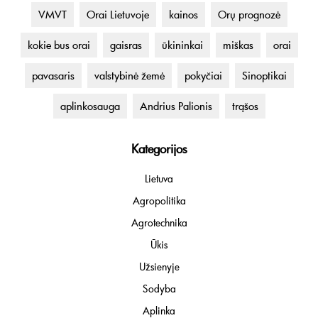
VMVT
Orai Lietuvoje
kainos
Orų prognozė
kokie bus orai
gaisras
ūkininkai
miškas
orai
pavasaris
valstybinė žemė
pokyčiai
Sinoptikai
aplinkosauga
Andrius Palionis
trąšos
Kategorijos
Lietuva
Agropolitika
Agrotechnika
Ūkis
Užsienyje
Sodyba
Aplinka