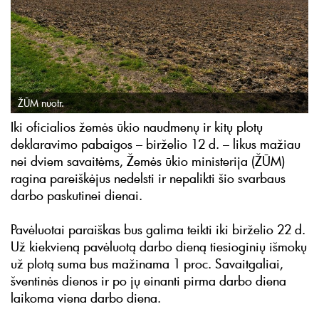
ŽŪM nuotr.
Iki oficialios žemės ūkio naudmenų ir kitų plotų
deklaravimo pabaigos – birželio 12 d. – likus mažiau
nei dviem savaitėms, Žemės ūkio ministerija (ŽŪM)
ragina pareiškėjus nedelsti ir nepalikti šio svarbaus
darbo paskutinei dienai.
Pavėluotai paraiškas bus galima teikti iki birželio 22 d.
Už kiekvieną pavėluotą darbo dieną tiesioginių išmokų
už plotą suma bus mažinama 1 proc. Savaitgaliai,
šventinės dienos ir po jų einanti pirma darbo diena
laikoma viena darbo diena.