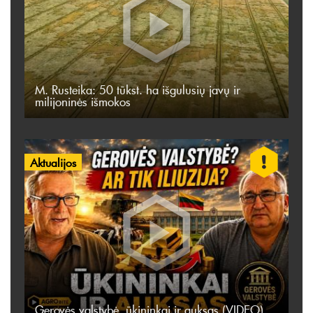
M. Rusteika: 50 tūkst. ha išgulusių javų ir
milijoninės išmokos
Aktualijos
Gerovės valstybė, ūkininkai ir auksas (VIDEO)