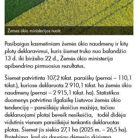
Žemės ūkio ministerijos nuotr.
Pasibaigus kasmetiniam žemės ūkio naudmenų ir kitų
plotų deklaravimui, kuris šiemet truko nuo balandžio
13 d. iki birželio 22 d., Žemės ūkio ministerija
apibendrino pirmuosius rezultatus.
Šiemet patvirtinta 107,2 tūkst. paraiškų (pernai – 110,1
tūkst.), kuriose deklaruota 2 910,1 tūkst. ha žemės ūkio
naudmenų (pernai – 2 915,1 tūkst. ha). Statistikos
duomenys patvirtina ilgalaikę Lietuvos žemės ūkio
tendenciją – pareiškėjų skaičius mažėja, tačiau
deklaruojami plotai beveik nesikeičia, todėl didėja
vidutinis vienam pareiškėjui tenkantis deklaruotas
plotas. Šiemet jis siekia 27,1 ha (2025 m. – 26,5 ha).
Pastebima, kad vis daugiau dėmesio skiriama