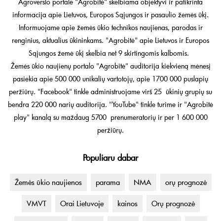
Agroverslo portale "Agrobitė" skelbiama objektyvi ir patikrinta
informacija apie Lietuvos, Europos Sąjungos ir pasaulio žemės ūkį.
Informuojame apie žemės ūkio technikos naujienas, parodas ir
renginius, aktualius ūkininkams. "Agrobitė" apie Lietuvos ir Europos
Sąjungos žemė ūkį skelbia net 9 skirtingomis kalbomis.
Žemės ūkio naujienų portalo "Agrobitė" auditorija kiekvieną mėnesį
pasiekia apie 500 000 unikalių vartotojų, apie 1700 000 puslapių
peržiūrų. "Facebook" tinkle administruojame virš 25 ūkinių grupių su
bendra 220 000 narių auditorija. "YouTube" tinkle turime ir "Agrobitė
play" kanalą su maždaug 5700 prenumeratorių ir per 1 600 000
peržiūrų.
Populiaru dabar
Žemės ūkio naujienos
parama
NMA
orų prognozė
VMVT
Orai Lietuvoje
kainos
Orų prognozė