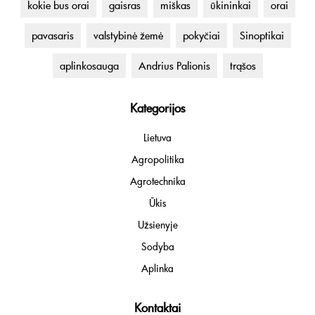
kokie bus orai
gaisras
miškas
ūkininkai
orai
pavasaris
valstybinė žemė
pokyčiai
Sinoptikai
aplinkosauga
Andrius Palionis
trąšos
Kategorijos
Lietuva
Agropolitika
Agrotechnika
Ūkis
Užsienyje
Sodyba
Aplinka
Kontaktai