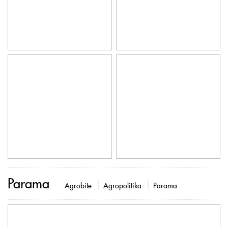
Parama
Agrobitė
Agropolitika
Parama