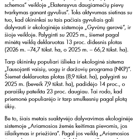
schemos“ veikloje „Ekstensyvus daugiamečių pievų
tvarkymas ganant gyvulius“. Toks aktyvumas sietinas su
tuo, kad ūkininkai su tais pačiais gyvuliais gali
dalyvauti ir ekologinėje sistemoje „Gyvūnų gerovė“, ir
šioje veikloje. Palyginti su 2025 m., šiemet pagal
minėtą veiklą deklaruotas 13 proc. didesnis plotas
(2026 m. –74,7 tūkst. ha, o 2025 m. – 66,2 tūkst. ha).
Tarp ūkininkų populiari išlieka ir ekologinė sistema
„Tausojanti vaisių, uogų ir daržovių programa (NKP)“.
Šiemet deklaruotas plotas (8,9 tūkst. ha), palyginti su
2025 m. (beveik 7,9 tūkst. ha), padidėjo 14 proc., o
paraiškų pateikta 23 proc. daugiau. Tai rodo, kad
priemonė populiarėjo ir tarp smulkesnių pagal plotą
ūkių.
Be to, šiais metais suaktyvėjo dalyvavimas ekologinėje
sistemoje „Ariamosios žemės keitimas pievomis, jos
išlaikymas ir priežiūra“. Pagal jos veiklą „Ariamosios