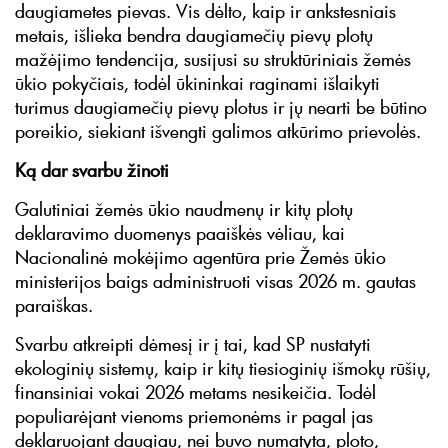
daugiametes pievas. Vis dėlto, kaip ir ankstesniais
metais, išlieka bendra daugiamečių pievų plotų
mažėjimo tendencija, susijusi su struktūriniais žemės
ūkio pokyčiais, todėl ūkininkai raginami išlaikyti
turimus daugiamečių pievų plotus ir jų nearti be būtino
poreikio, siekiant išvengti galimos atkūrimo prievolės.
Ką dar svarbu žinoti
Galutiniai žemės ūkio naudmenų ir kitų plotų
deklaravimo duomenys paaiškės vėliau, kai
Nacionalinė mokėjimo agentūra prie Žemės ūkio
ministerijos baigs administruoti visas 2026 m. gautas
paraiškas.
Svarbu atkreipti dėmesį ir į tai, kad SP nustatyti
ekologinių sistemų, kaip ir kitų tiesioginių išmokų rūšių,
finansiniai vokai 2026 metams nesikeičia. Todėl
populiarėjant vienoms priemonėms ir pagal jas
deklaruojant daugiau, nei buvo numatyta, ploto,