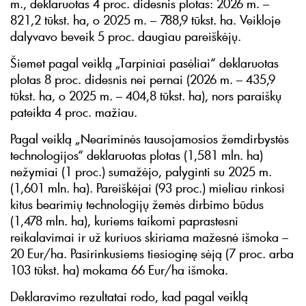
m., deklaruotas 4 proc. didesnis plotas: 2026 m. –
821,2 tūkst. ha, o 2025 m. – 788,9 tūkst. ha. Veikloje
dalyvavo beveik 5 proc. daugiau pareiškėjų.
Šiemet pagal veiklą „Tarpiniai pasėliai“ deklaruotas
plotas 8 proc. didesnis nei pernai (2026 m. – 435,9
tūkst. ha, o 2025 m. – 404,8 tūkst. ha), nors paraiškų
pateikta 4 proc. mažiau.
Pagal veiklą „Neariminės tausojamosios žemdirbystės
technologijos“ deklaruotas plotas (1,581 mln. ha)
nežymiai (1 proc.) sumažėjo, palyginti su 2025 m.
(1,601 mln. ha). Pareiškėjai (93 proc.) mieliau rinkosi
kitus bearimių technologijų žemės dirbimo būdus
(1,478 mln. ha), kuriems taikomi paprastesni
reikalavimai ir už kuriuos skiriama mažesnė išmoka –
20 Eur/ha. Pasirinkusiems tiesioginę sėją (7 proc. arba
103 tūkst. ha) mokama 66 Eur/ha išmoka.
Deklaravimo rezultatai rodo, kad pagal veiklą