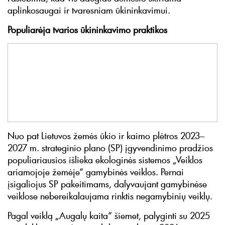
aplinkosaugai ir tvaresniam ūkininkavimui.
Populiarėja tvarios ūkininkavimo praktikos
Nuo pat Lietuvos žemės ūkio ir kaimo plėtros 2023–
2027 m. strateginio plano (SP) įgyvendinimo pradžios
populiariausios išlieka ekologinės sistemos „Veiklos
ariamojoje žemėje“ gamybinės veiklos. Pernai
įsigaliojus SP pakeitimams, dalyvaujant gamybinėse
veiklose nebereikalaujama rinktis negamybinių veiklų.
Pagal veiklą „Augalų kaita“ šiemet, palyginti su 2025