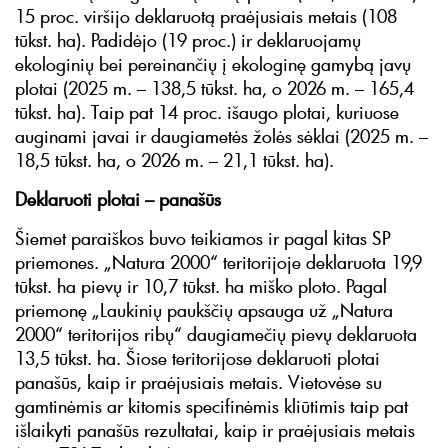
15 proc. viršijo deklaruotą praėjusiais metais (108
tūkst. ha). Padidėjo (19 proc.) ir deklaruojamų
ekologinių bei pereinančių į ekologinę gamybą javų
plotai (2025 m. – 138,5 tūkst. ha, o 2026 m. – 165,4
tūkst. ha). Taip pat 14 proc. išaugo plotai, kuriuose
auginami javai ir daugiametės žolės sėklai (2025 m. –
18,5 tūkst. ha, o 2026 m. – 21,1 tūkst. ha).
Deklaruoti plotai – panašūs
Šiemet paraiškos buvo teikiamos ir pagal kitas SP
priemones. „Natura 2000“ teritorijoje deklaruota 19,9
tūkst. ha pievų ir 10,7 tūkst. ha miško ploto. Pagal
priemonę „Laukinių paukščių apsauga už „Natura
2000“ teritorijos ribų“ daugiamečių pievų deklaruota
13,5 tūkst. ha. Šiose teritorijose deklaruoti plotai
panašūs, kaip ir praėjusiais metais. Vietovėse su
gamtinėmis ar kitomis specifinėmis kliūtimis taip pat
išlaikyti panašūs rezultatai, kaip ir praėjusiais metais