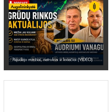
Augalininkystė
Pajudėjo miežiai, netrukus ir kviečiai (VIDEO)