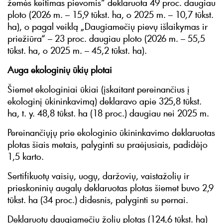
žemės keitimas pievomis“ deklaruota 49 proc. daugiau
ploto (2026 m. – 15,9 tūkst. ha, o 2025 m. – 10,7 tūkst.
ha), o pagal veiklą „Daugiamečių pievų išlaikymas ir
priežiūra“ – 23 proc. daugiau ploto (2026 m. – 55,5
tūkst. ha, o 2025 m. – 45,2 tūkst. ha).
Auga ekologinių ūkių plotai
Šiemet ekologiniai ūkiai (įskaitant pereinančius į
ekologinį ūkininkavimą) deklaravo apie 325,8 tūkst.
ha, t. y. 48,8 tūkst. ha (18 proc.) daugiau nei 2025 m.
Pereinančiųjų prie ekologinio ūkininkavimo deklaruotas
plotas šiais metais, palyginti su praėjusiais, padidėjo
1,5 karto.
Sertifikuotų vaisių, uogų, daržovių, vaistažolių ir
prieskoninių augalų deklaruotas plotas šiemet buvo 2,9
tūkst. ha (34 proc.) didesnis, palyginti su pernai.
Deklaruotų daugiamečių žolių plotas (124,6 tūkst. ha)