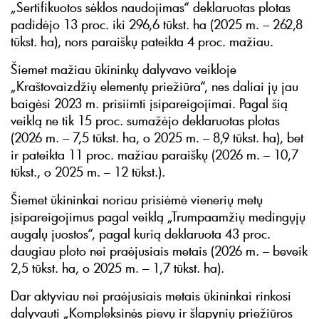
„Sertifikuotos sėklos naudojimas“ deklaruotas plotas
padidėjo 13 proc. iki 296,6 tūkst. ha (2025 m. – 262,8
tūkst. ha), nors paraiškų pateikta 4 proc. mažiau.
Šiemet mažiau ūkininkų dalyvavo veikloje
„Kraštovaizdžių elementų priežiūra“, nes daliai jų jau
baigėsi 2023 m. prisiimti įsipareigojimai. Pagal šią
veiklą ne tik 15 proc. sumažėjo deklaruotas plotas
(2026 m. – 7,5 tūkst. ha, o 2025 m. – 8,9 tūkst. ha), bet
ir pateikta 11 proc. mažiau paraiškų (2026 m. – 10,7
tūkst., o 2025 m. – 12 tūkst.).
Šiemet ūkininkai noriau prisiėmė vienerių metų
įsipareigojimus pagal veiklą „Trumpaamžių medingųjų
augalų juostos“, pagal kurią deklaruota 43 proc.
daugiau ploto nei praėjusiais metais (2026 m. – beveik
2,5 tūkst. ha, o 2025 m. – 1,7 tūkst. ha).
Dar aktyviau nei praėjusiais metais ūkininkai rinkosi
dalyvauti „Kompleksinės pievų ir šlapynių priežiūros