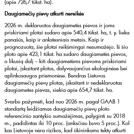
(apie 726,7 tūkst. ha).
Daugiamečių pievų atkurti nereikės
2026 m. deklaruotos daugiametės pievos ir joms
priskiriami plotai sudaro apie 540,4 tūkst. ha, t. y. lieka
panašūs, kaip ir ankstesniais metais. Kaip ir
prognozuota, šie plotai reikšmingai nesumažėjo. Iš šio
ploto apie 423,1 tūkst. ha sudaro daugiametės pievos,
o likusią dalį – kiti daugiametėms pievoms priskiriami
plotai, įskaitant plotus, dalyvaujančius ekologinėse bei
aplinkosaugos priemonėse. Bendras Lietuvos
daugiamečių pievų plotas, įskaitant ir nedeklaruotas
daugiametes pievas, siekia apie 654,7 tūkst. ha.
Svarbu pažymėti, kad nuo 2026 m. pagal GAAB 1
standartą leidžiamas daugiamečių pievų ploto
referencinio santykio sumažėjimas, palyginti su 2018
m., padidintas iki 10 proc. (anksčiau buvo 5 proc.). Kol
kas Lietuvoje nėra rizikos, kad ūkininkams tektų atkurti