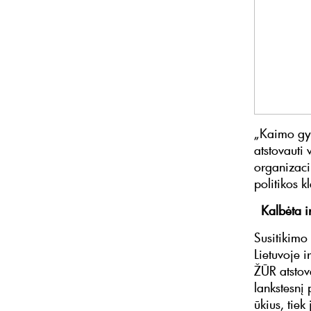
„Kaimo gyv
atstovauti
organizaci
politikos 
Kalbėta ir
Susitikimo
Lietuvoje 
ŽŪR atstov
lankstesnį
ūkius, tiek