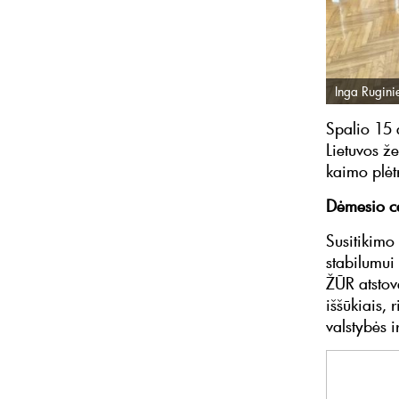
Inga Ruginie
Spalio 15 
Lietuvos ž
kaimo plėt
Dėmesio ce
Susitikimo
stabilumui
ŽŪR atstov
iššūkiais, 
valstybės i