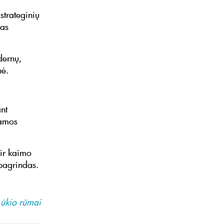
strateginių
mas
dernų,
nė.
ant
iamos
ir kaimo
pagrindas.
ūkio rūmai