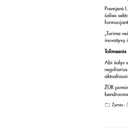
Premjerė I.
šalies sekt
formuojant 
„Turime vei
inovatyvų 
Tolimesni
Abi šalys s
reguliariu
aktualiaus
ŽŪR pirmin
bendruomen
Žymės :