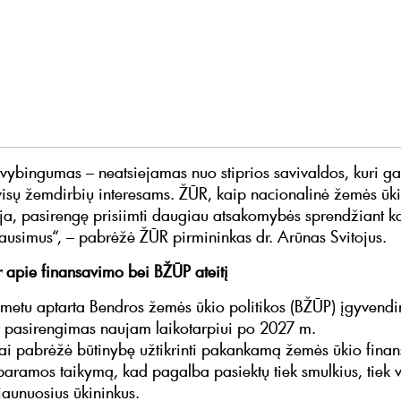
ybingumas – neatsiejamas nuo stiprios savivaldos, kuri ga
 visų žemdirbių interesams. ŽŪR, kaip nacionalinė žemės ūk
ja, pasirengę prisiimti daugiau atsakomybės sprendžiant 
klausimus“, – pabrėžė ŽŪR pirmininkas dr. Arūnas Svitojus.
 apie finansavimo bei BŽŪP ateitį
 metu aptarta Bendros žemės ūkio politikos (BŽŪP) įgyvend
ir pasirengimas naujam laikotarpiui po 2027 m.
ai pabrėžė būtinybę užtikrinti pakankamą žemės ūkio finan
 paramos taikymą, kad pagalba pasiektų tiek smulkius, tiek v
 jaunuosius ūkininkus.