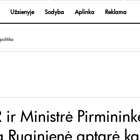
Užsienyje
Sodyba
Aplinka
Reklama
olitika
 ir Ministrė Pirminink
a Ruginienė aptarė ka