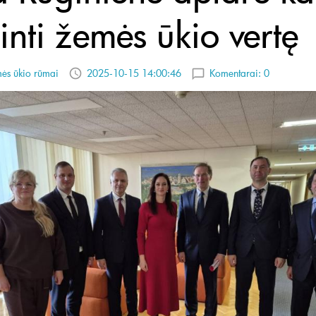
inti žemės ūkio vertę
ės ūkio rūmai
2025-10-15 14:00:46
Komentarai:
0