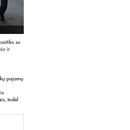
susitiko su
io ir
inkų pajamų
is
is, todėl