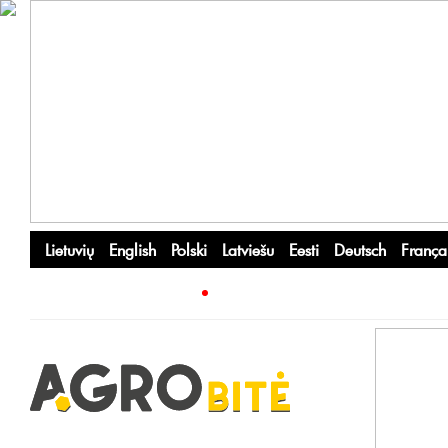
Lietuvių
English
Polski
Latviešu
Eesti
Deutsch
França