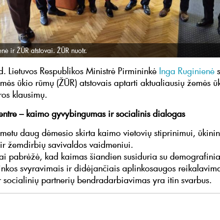
nė ir ŽŪR atstovai. ŽŪR nuotr.
d. Lietuvos Respublikos Ministrė Pirmininkė
Inga Ruginienė
emės ūkio rūmų (ŽŪR) atstovais aptarti aktualiausių žemės ūk
ros klausimų.
ntre – kaimo gyvybingumas ir socialinis dialogas
 metu daug dėmesio skirta kaimo vietovių stiprinimui, ūkin
 ir žemdirbių savivaldos vaidmeniui.
ai pabrėžė, kad kaimas šiandien susiduria su demografinia
rinkos svyravimais ir didėjančiais aplinkosaugos reikalavima
r socialinių partnerių bendradarbiavimas yra itin svarbus.