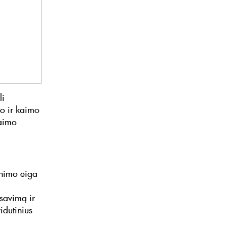
li
io ir kaimo
kaimo
inimo eiga
savimą ir
idutinius