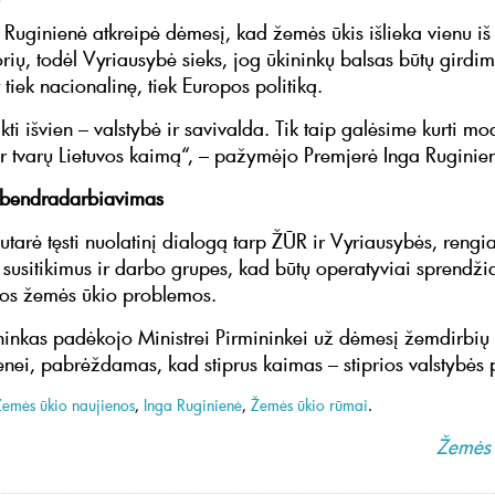
 Ruginienė atkreipė dėmesį, kad žemės ūkis išlieka vienu iš 
orių, todėl Vyriausybė sieks, jog ūkininkų balsas būtų girdi
tiek nacionalinę, tiek Europos politiką.
kti išvien – valstybė ir savivalda. Tik taip galėsime kurti mo
ir tvarų Lietuvos kaimą“, – pažymėjo Premjerė Inga Ruginie
s bendradarbiavimas
utarė tęsti nuolatinį dialogą tarp ŽŪR ir Vyriausybės, rengi
s susitikimus ir darbo grupes, kad būtų operatyviai sprendž
ios žemės ūkio problemos.
inkas padėkojo Ministrei Pirmininkei už dėmesį žemdirbių 
ei, pabrėždamas, kad stiprus kaimas – stiprios valstybės 
Žemės ūkio naujienos
,
Inga Ruginienė
,
Žemės ūkio rūmai
.
Žemės 