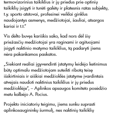
termovizorinius taikiklius ir jų priedus prie optinių
taikiklių įsigyti ir turėti galėtų ir platesnis ratas subjektų,
t.y. sporto atstovai, profesinei veiklai ginklus
naudojantys asmenys, medžiotojai, šauliai, atsargos
kariai ir t.t.“
Vis dėlto buvęs kariškis sako, kad nors dėl šių
priežasčių medžiotojai yra raginami ir agituojami
įsigyti naktinio matymo taikiklius, tą padaryti jiems
nėra pakankamos paskatos.
„Siekiant realiai įgyvendinti įstatymų leidėjo ketinimus
būtų optimalu medžiotojam suteikti ribotą teisę
išskirtiniais ir aiškiai medžioklės įstatyme įvardintais
atvejais naudoti naktinius taikiklius ir jų priedus
medžioklėje“, – Aplinkos apsaugos komiteto posėdžio
metu kalbėjo A. Pocius.
Projekto iniciatorių teigimu, jiems sunku suprasti
aplinkosaugininkų šurmulį, nes naktinių taikiklių