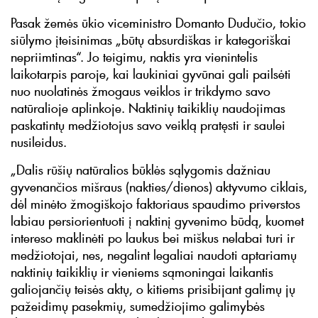
Pasak žemės ūkio viceministro Domanto Dudučio, tokio
siūlymo įteisinimas „būtų absurdiškas ir kategoriškai
nepriimtinas“. Jo teigimu, naktis yra vienintelis
laikotarpis paroje, kai laukiniai gyvūnai gali pailsėti
nuo nuolatinės žmogaus veiklos ir trikdymo savo
natūralioje aplinkoje. Naktinių taikiklių naudojimas
paskatintų medžiotojus savo veiklą pratęsti ir saulei
nusileidus.
„Dalis rūšių natūralios būklės sąlygomis dažniau
gyvenančios mišraus (nakties/dienos) aktyvumo ciklais,
dėl minėto žmogiškojo faktoriaus spaudimo priverstos
labiau persiorientuoti į naktinį gyvenimo būdą, kuomet
intereso maklinėti po laukus bei miškus nelabai turi ir
medžiotojai, nes, negalint legaliai naudoti aptariamų
naktinių taikiklių ir vieniems sąmoningai laikantis
galiojančių teisės aktų, o kitiems prisibijant galimų jų
pažeidimų pasekmių, sumedžiojimo galimybės