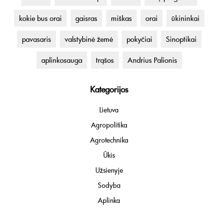
kokie bus orai
gaisras
miškas
orai
ūkininkai
pavasaris
valstybinė žemė
pokyčiai
Sinoptikai
aplinkosauga
trąšos
Andrius Palionis
Kategorijos
Lietuva
Agropolitika
Agrotechnika
Ūkis
Užsienyje
Sodyba
Aplinka