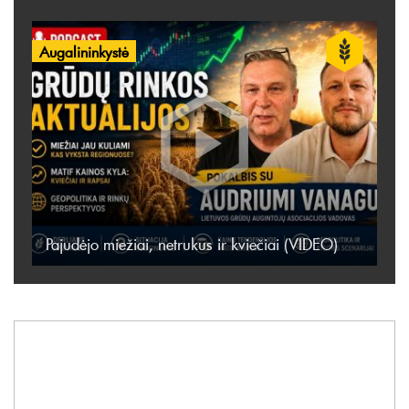
Augalininkystė
Pajudėjo miežiai, netrukus ir kviečiai (VIDEO)