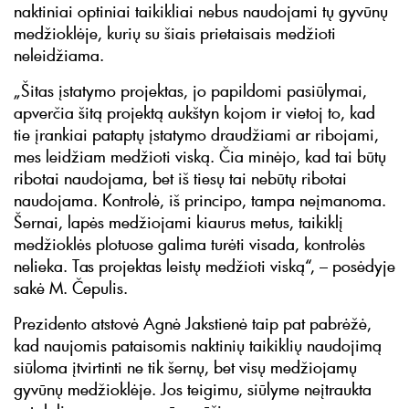
naktiniai optiniai taikikliai nebus naudojami tų gyvūnų
medžioklėje, kurių su šiais prietaisais medžioti
neleidžiama.
„Šitas įstatymo projektas, jo papildomi pasiūlymai,
apverčia šitą projektą aukštyn kojom ir vietoj to, kad
tie įrankiai pataptų įstatymo draudžiami ar ribojami,
mes leidžiam medžioti viską. Čia minėjo, kad tai būtų
ribotai naudojama, bet iš tiesų tai nebūtų ribotai
naudojama. Kontrolė, iš principo, tampa neįmanoma.
Šernai, lapės medžiojami kiaurus metus, taikiklį
medžioklės plotuose galima turėti visada, kontrolės
nelieka. Tas projektas leistų medžioti viską“, – posėdyje
sakė M. Čepulis.
Prezidento atstovė Agnė Jakstienė taip pat pabrėžė,
kad naujomis pataisomis naktinių taikiklių naudojimą
siūloma įtvirtinti ne tik šernų, bet visų medžiojamų
gyvūnų medžioklėje. Jos teigimu, siūlyme neįtraukta