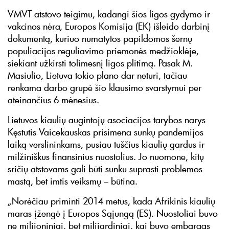
VMVT atstovo teigimu, kadangi šios ligos gydymo ir
vakcinos nėra, Europos Komisija (EK) išleido darbinį
dokumentą, kuriuo numatytos papildomos šernų
populiacijos reguliavimo priemonės medžioklėje,
siekiant užkirsti tolimesnį ligos plitimą. Pasak M.
Masiulio, Lietuva tokio plano dar neturi, tačiau
renkama darbo grupė šio klausimo svarstymui per
ateinančius 6 mėnesius.
Lietuvos kiaulių augintojų asociacijos tarybos narys
Kęstutis Vaicekauskas prisimena sunkų pandemijos
laiką verslininkams, pusiau tuščius kiaulių gardus ir
milžiniškus finansinius nuostolius. Jo nuomone, kitų
sričių atstovams gali būti sunku suprasti problemos
mastą, bet imtis veiksmų – būtina.
„Norėčiau priminti 2014 metus, kada Afrikinis kiaulių
maras įžengė į Europos Sąjungą (ES). Nuostoliai buvo
ne milijoniniai, bet milijardiniai, kai buvo embargas