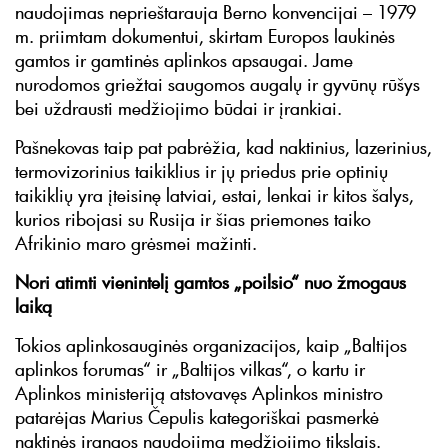
naudojimas neprieštarauja Berno konvencijai – 1979
m. priimtam dokumentui, skirtam Europos laukinės
gamtos ir gamtinės aplinkos apsaugai. Jame
nurodomos griežtai saugomos augalų ir gyvūnų rūšys
bei uždrausti medžiojimo būdai ir įrankiai.
Pašnekovas taip pat pabrėžia, kad naktinius, lazerinius,
termovizorinius taikiklius ir jų priedus prie optinių
taikiklių yra įteisinę latviai, estai, lenkai ir kitos šalys,
kurios ribojasi su Rusija ir šias priemones taiko
Afrikinio maro grėsmei mažinti.
Nori atimti vienintelį gamtos „poilsio“ nuo žmogaus
laiką
Tokios aplinkosauginės organizacijos, kaip „Baltijos
aplinkos forumas“ ir „Baltijos vilkas“, o kartu ir
Aplinkos ministeriją atstovavęs Aplinkos ministro
patarėjas Marius Čepulis kategoriškai pasmerkė
naktinės įrangos naudojimą medžiojimo tikslais.