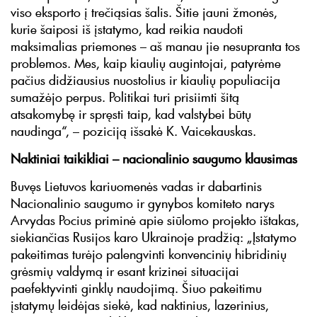
viso eksporto į trečiąsias šalis. Šitie jauni žmonės,
kurie šaiposi iš įstatymo, kad reikia naudoti
maksimalias priemones – aš manau jie nesupranta tos
problemos. Mes, kaip kiaulių augintojai, patyrėme
pačius didžiausius nuostolius ir kiaulių populiacija
sumažėjo perpus. Politikai turi prisiimti šitą
atsakomybę ir spręsti taip, kad valstybei būtų
naudinga“, – poziciją išsakė K. Vaicekauskas.
Naktiniai taikikliai – nacionalinio saugumo klausimas
Buvęs Lietuvos kariuomenės vadas ir dabartinis
Nacionalinio saugumo ir gynybos komiteto narys
Arvydas Pocius priminė apie siūlomo projekto ištakas,
siekiančias Rusijos karo Ukrainoje pradžią: „Įstatymo
pakeitimas turėjo palengvinti konvencinių hibridinių
grėsmių valdymą ir esant krizinei situacijai
paefektyvinti ginklų naudojimą. Šiuo pakeitimu
įstatymų leidėjas siekė, kad naktinius, lazerinius,