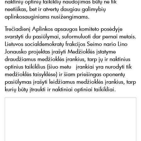
naktinių optinių taikiklių naudojimas būtų ne tik
neetiškas, bet ir atvertų daugiau galimybių
aplinkosauginiams nusižengimams.
Trečiadienį Aplinkos apsaugos komiteto posėdyje
svarstyti du pasiūlymai, suformuluoti dar pernai metais.
Lietuvos socialdemokratų frakcijos Seimo nario Lino
Jonausko projektas įrašyti Medžioklės įstatyme
draudžiamus medžioklės įrankius, tarp jų ir naktinius
optinius taikiklius (šiuo metu įrankiai yra nurodyti tik
medžioklės taisyklėse) ir šiam priešingas oponentų
pasiūlymas įrašyti leidžiamus medžioklės įrankius, tarp
kurių būtų įtraukti ir naktiniai optiniai taikikliai.