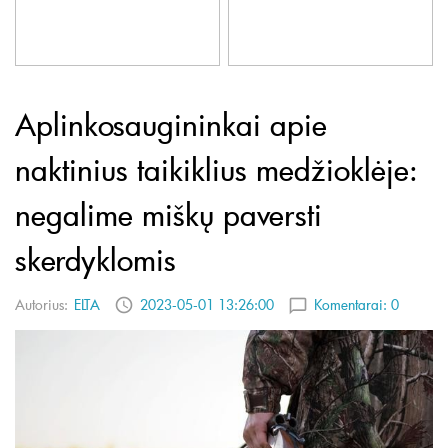
Aplinkosaugininkai apie
naktinius taikiklius medžioklėje:
negalime miškų paversti
skerdyklomis
Autorius:
ELTA
2023-05-01 13:26:00
Komentarai:
0