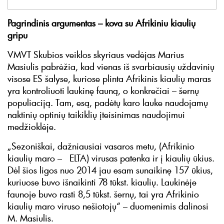
Pagrindinis argumentas – kova su Afrikiniu kiaulių
gripu
VMVT Skubios veiklos skyriaus vedėjas Marius
Masiulis pabrėžia, kad vienas iš svarbiausių uždavinių
visose ES šalyse, kuriose plinta Afrikinis kiaulių maras
yra kontroliuoti laukinę fauną, o konkrečiai – šernų
populiaciją. Tam, esą, padėtų karo lauke naudojamų
naktinių optinių taikiklių įteisinimas naudojimui
medžioklėje.
„Sezoniškai, dažniausiai vasaros metu, (Afrikinio
kiaulių maro – ELTA) virusas patenka ir į kiaulių ūkius.
Dėl šios ligos nuo 2014 jau esam sunaikinę 157 ūkius,
kuriuose buvo išnaikinti 78 tūkst. kiaulių. Laukinėje
faunoje buvo rasti 8,5 tūkst. šernų, tai yra Afrikinio
kiaulių maro viruso nešiotojų“ – duomenimis dalinosi
M. Masiulis.