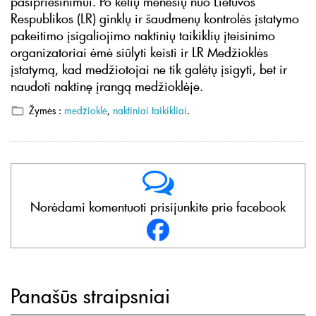
pasipriešinimui. Po kelių mėnesių nuo Lietuvos
Respublikos (LR) ginklų ir šaudmenų kontrolės įstatymo
pakeitimo įsigaliojimo naktinių taikiklių įteisinimo
organizatoriai ėmė siūlyti keisti ir LR Medžioklės
įstatymą, kad medžiotojai ne tik galėtų įsigyti, bet ir
naudoti naktinę įrangą medžioklėje.
Žymės :
medžioklė
,
naktiniai taikikliai
.
Norėdami komentuoti prisijunkite prie facebook
Panašūs straipsniai