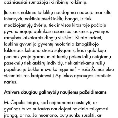
dažniausiai sumažėja iki ribinių reikšmių.
Įteisinus naktinių taikiklių naudojimą neabejotinai kiltų
intensyvių naktinių medžioklių banga, ir tiek
medžiojamųjų žvėrių, tiek ir visos kitos toje pačioje
gyvenamojoje aplinkose esančios laukinės gyvūnijos
ramybės laikotarpis dingtų visiškai. Kitaip tariant,
laukinė gyvūnija gyventų nuolatinio žmogiškojo
faktoriaus keliamo streso sąlygomis, kas ilgalaikėje
perspektyvoje garantuotai turėtų potencialių neigiamų
pasekmių tiek atskirų individų, tiek atitinkamų rūšių
populiacijų būklei ir sveikatingumui“ – rašė Žemės ūkio
viceministras kreipimesi į Aplinkos apsaugos komiteto
narius.
Atsivers daugiau galimybių naujiems pažeidimams
M. Čepulis teigia, kad neįmanoma nustatyti, ar
gyvūnas buvo nušautas naudojant naktinio taikymosi
įrangą, ar ne. Jo nuomone, būtų sunku susekti, ar