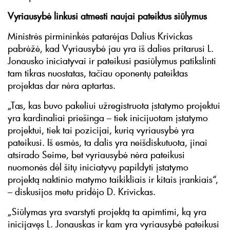
Vyriausybė linkusi atmesti naujai pateiktus siūlymus
Ministrės pirmininkės patarėjas Dalius Krivickas
pabrėžė, kad Vyriausybė jau yra iš dalies pritarusi L.
Jonausko iniciatyvai ir pateikusi pasiūlymus patikslinti
tam tikras nuostatas, tačiau oponentų pateiktas
projektas dar nėra aptartas.
„Tas, kas buvo pakeliui užregistruota įstatymo projektui
yra kardinaliai priešinga – tiek inicijuotam įstatymo
projektui, tiek tai pozicijai, kurią vyriausybė yra
pateikusi. Iš esmės, ta dalis yra neišdiskutuota, jinai
atsirado Seime, bet vyriausybė nėra pateikusi
nuomonės dėl šitų iniciatyvų papildyti įstatymo
projektą naktinio matymo taikikliais ir kitais įrankiais“,
– diskusijos metu pridėjo D. Krivickas.
„Siūlymas yra svarstyti projektą ta apimtimi, ką yra
inicijavęs L. Jonauskas ir kam yra vyriausybė pateikusi