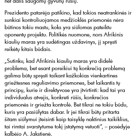
net dalis saugomų gyvūnų rūšių.
Prezidento patarėja patikino, kad tokios neatrankinės ir
sunkiai kontroliuojamos medžioklės priemonės nėra
būtinos tokiu mastu, koks yra siūlomas pateiktu
oponentų projektu. Politikės nuomone, nors Afrikinis
kiaulių maras yra sudėtingas uždavinys, jį spręsti
reikėtų kitais būdais.
„Sutinku, kad Afrikinis kiaulių maras yra didelė
problema, bet esant poreikiui tą konkrečią problemą
galima būtų spręsti taikant kažkokias vienkartines
griežtesnes reguliavimo priemones, bet laikantis tų
principų, kurie ir direktyvose yra įtvirtinti: kad tai yra
individualus atvejis, konkreti rūšis, konkrečios
priemonės ir griežta kontrolė. Bet tikrai ne tokiu būdu,
kuris yra pasiūlytas dabar. Ir jei tikrai būtų pritarta
šitam siūlymui įteisinti kaip taisyklę naktinius taikiklius,
tai rimtai svarstytume tokį įstatymą vetuoti“, – posėdyje
kalbėjo A. Jakstienė.