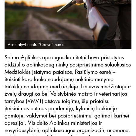
Asociatyvi nuotr. "Canva" nuotr.
Seimo Aplinkos apsaugos komitetui buvo pristatytos
didžiulio aplinkosaugininkų pasipriešinimo sulaukusios
Medžioklės įstatymo pataisos. Pasiūlymo esmė –
įteisinti karo lauke naudojamų naktinio matymo
taikiklių naudojimą medžioklėje. Lietuvos medžiotojų ir
žvejų draugijos bei Valstybinės maisto ir veterinarijos
tarnybos (VMVT) atstovų teigimu, šių prietaisų
įteisinimas būtinas pandemijų, kylančių laukinėje
gamtoje, valdymui bei pasipriešinimui galimai karinei
agresijai. Vis dėlto Aplinkos ministerijos ir
nevyriausybinių aplinkosaugos organizacijų nuomone,