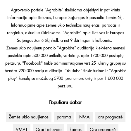
Agroverslo portale "Agrobitė" skelbiama objektyvi ir patikrinta
informacija apie Lietuvos, Europos Sąjungos ir pasaulio žemės ūkį.
Informuojame apie žemės ūkio technikos naujienas, parodas ir
renginius, aktualius ūkininkams. "Agrobitė" apie Lietuvos ir Europos
Sąjungos žemė ūkį skelbia net 9 skirtingomis kalbomis.
Žemės ūkio naujienų portalo "Agrobitė" auditorija kiekvieną mėnesį
pasiekia apie 500 000 unikalių vartotojų, apie 1700 000 puslapių
peržiūrų. "Facebook" tinkle administruojame virš 25 ūkinių grupių su
bendra 220 000 narių auditorija. "YouTube" tinkle turime ir "Agrobitė
play" kanalą su maždaug 5700 prenumeratorių ir per 1 600 000
peržiūrų.
Populiaru dabar
Žemės ūkio naujienos
parama
NMA
orų prognozė
VMVT
Orai Lietuvoje
kainos
Orų prognozė