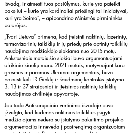
išvadą, ir atmesti tuos pasiūlymus, kurie yra pateikti
pakeliui – kurie yra kardinaliai priešingi tai iniciatyvai,
kuri yra Seime“, – apibendrino Ministrės pirmininkės
patarėjas.
„Tvari Lietuva“ primena, kad įteisinti naktinių, lazerinių,
termovizorinių taikiklių ir jų priedų prie optinių taikiklių
naudojimą medžioklėje siekiama nuo 2015 metų.
Ankstesniais metais šie siekiai buvo argumentuojami
afrikiniu kiaulių maru. 2021 metais, motyvuojant karo
grėsmės ir paramos Ukrainai argumentais, buvo
pakeisti keli LR Ginklų ir šaudmenų kontrolės įstatymo
3, 13 ir 37 straipsniai ir įteisintas naktinių taikiklių
naudojimas civilinėje apyvartoje.
Jau tada Antikorupcinio vertinimo išvadoje buvo
įžvelgta, kad leidimas naktinius taikiklius įsigyti
medžiotojams nedera su įstatymo pakeitimo projekto
argumentacija ir neveda į pasirengimą organizuotam