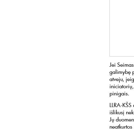
Jei Seimas
galimybę p
atveju, jei
iniciatorių
pinigais.
LLRA-KŠS a
išlikusį ne
Jų duomeni
neatkurtos