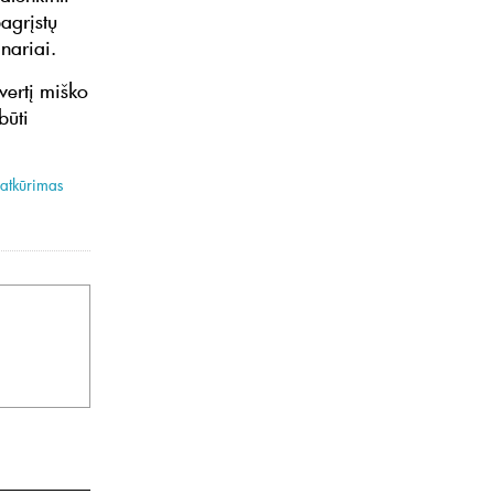
agrįstų
 nariai.
vertį miško
būti
atkūrimas