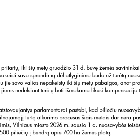
 pritartų, iki šių metų gruodžio 31 d. buvę žemės savininkai
akeisti savo sprendimą dėl atlyginimo būdo už turėtą nuos
gu jie savo valios nepakeistų iki šių metų pabaigos, anot pr
, jiems nedelsiant turėtų būti išmokama likusi kompensacija t
tstovaujantys parlamentarai pastebi, kad piliečių nuosavybė
kilnojamąjį turtą atkūrimo procesas šiais metais dar nėra pa
mis, Vilniaus mieste 2026 m. sausio 1 d. nuosavybės teisė
 500 piliečių į bendrą apie 700 ha žemės plotą.