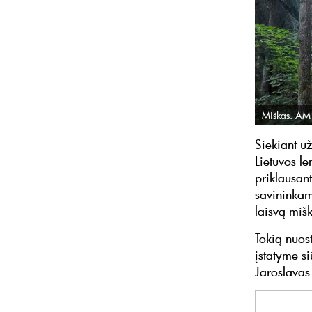
Miškas. AM 
Siekiant už
Lietuvos l
priklausan
savininkams
laisvą mišk
Tokią nuost
įstatyme si
Jaroslavas