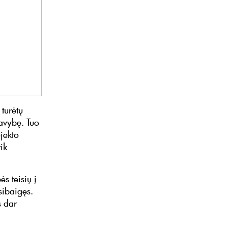
 turėtų
avybę. Tuo
ojekto
ik
s teisių į
sibaigęs.
s dar