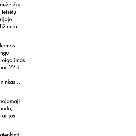
iežasčių,
teisėtų
rijoje
982 eurai
erkamos
ingu
areigojimas
epos 22 d.
ninkas J.
ilnojamąjį
 būdo,
 ar jos
atenkinti