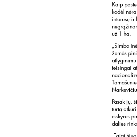
Kaip paste
kodėl nėra
interesų ir
negrąžinam
už 1 ha.
„Simbolinė
žemės pini
atlyginimu
teisingai a
nacionaliz
Tamašunien
Narkevičiu
Pasak jų, š
turtą atkū
išskyrus pi
dalies rin
„Taigi šiuo