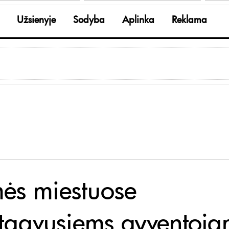
Užsienyje
Sodyba
Aplinka
Reklama
ės miestuose
tgavusiems gyventoja