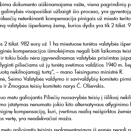
bima dokumento aiškinamajame rašte, viena pagrindinių pr
 galimybės visapusiškai užbaigti šio proceso, yra gyventojų 
 lūkesčių netenkinanti kompensacija pinigais už miesto terito
ą valstybės išperkamą žemę, kurios dydis yra tik 2 tūkst. 
s 2 tūkst. 982 eurų už 1 ha miestuose turėtos valstybės išp
ginės kompensacijos išmokėjimas negali būti laikomas teis
 ir tokiu būdu nėra įgyvendinamas valstybės prisiimtas įsip
tlyginti piliečiams už jų turėtą svetimos valdžios 1940 m. li
uotą nekilnojamąjį turtą“, – mano Teisingumo ministrė R.
ė, Seimo Valstybės valdymo ir savivaldybių komiteto pirmi
s ir Žmogaus teisių komiteto narys Č. Olševskis.
iuo metu galiojantis Piliečių nuosavybės teisių į išlikusį nek
rimo įstatymas nenumato jokio kito alternatyvaus atlyginimo
niginę kompensaciją, kuri, įvertinus realią neišpirktos žemės
kos vertę, yra neadekvačiai maža.
 metu galiojantis teisinis reglamentavimas iš esmės negali p