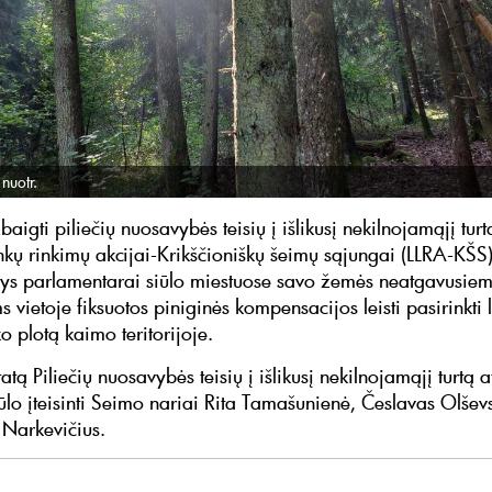
nuotr.
baigti piliečių nuosavybės teisių į išlikusį nekilnojamąjį tur
enkų rinkimų akcijai-Krikščioniškų šeimų sąjungai (LLRA-KŠS
tys parlamentarai siūlo miestuose savo žemės neatgavusie
 vietoje fiksuotos piniginės kompensacijos leisti pasirinkti 
o plotą kaimo teritorijoje.
atą Piliečių nuosavybės teisių į išlikusį nekilnojamąjį turtą 
ūlo įteisinti Seimo nariai Rita Tamašunienė, Česlavas Olševs
 Narkevičius.