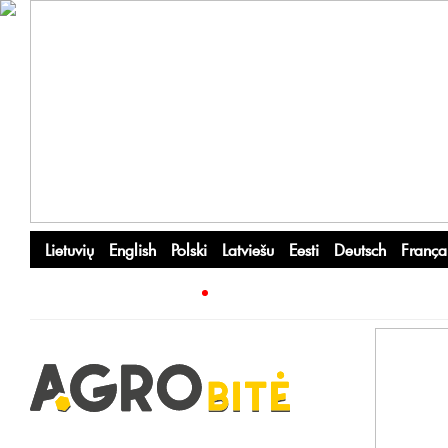
Lietuvių
English
Polski
Latviešu
Eesti
Deutsch
França