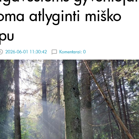
loma atlyginti miško
ypu
2026-06-01 11:30:42
Komentarai:
0