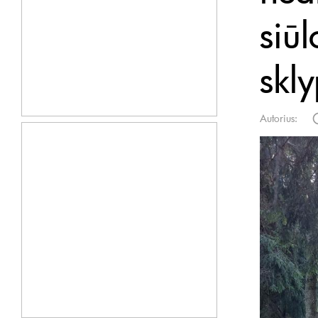
siū
skl
Autorius: