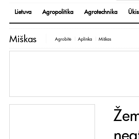
Lietuva
Agropolitika
Agrotechnika
Ūkis
Miškas
Agrobitė
Aplinka
Miškas
Žem
nea