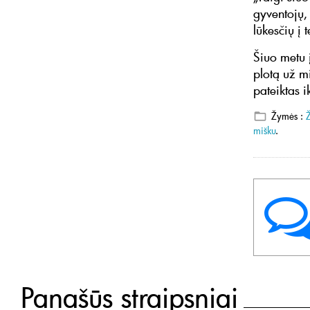
gyventojų,
lūkesčių į
Šiuo metu 
plotą už mi
pateiktas 
Žymės :
mišku
.
Panašūs straipsniai