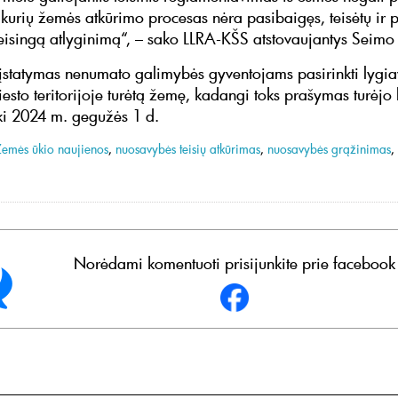
 kurių žemės atkūrimo procesas nėra pasibaigęs, teisėtų ir p
 teisingą atlyginimą“, – sako LLRA-KŠS atstovaujantys Seimo
įstatymas nenumato galimybės gyventojams pasirinkti lygia
esto teritorijoje turėtą žemę, kadangi toks prašymas turėjo 
iki 2024 m. gegužės 1 d.
Žemės ūkio naujienos
,
nuosavybės teisių atkūrimas
,
nuosavybės grąžinimas
,
Norėdami komentuoti prisijunkite prie facebook