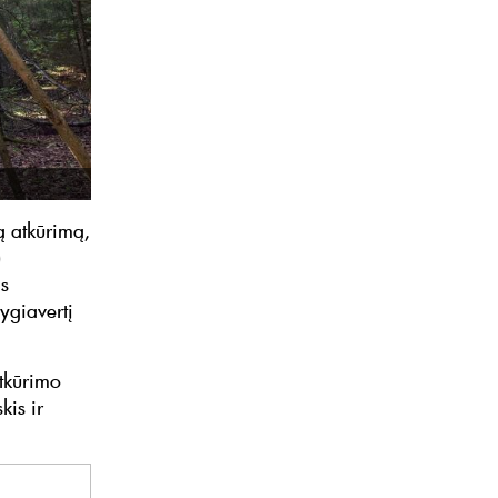
tą atkūrimą,
)
ms
lygiavertį
atkūrimo
kis ir