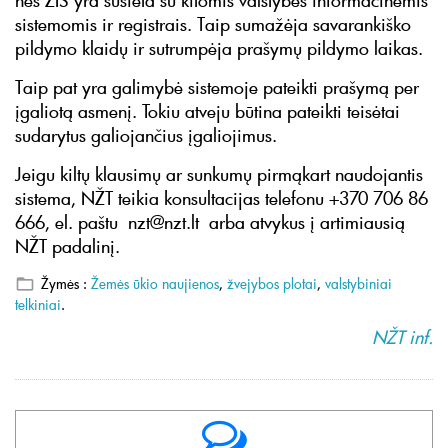
nes ŽIS yra susieta su kitomis valstybės informacinėmis
sistemomis ir registrais. Taip sumažėja savarankiško
pildymo klaidų ir sutrumpėja prašymų pildymo laikas.
Taip pat yra galimybė sistemoje pateikti prašymą per
įgaliotą asmenį. Tokiu atveju būtina pateikti teisėtai
sudarytus galiojančius įgaliojimus.
Jeigu kiltų klausimų ar sunkumų pirmąkart naudojantis
sistema, NŽT teikia konsultacijas telefonu +370 706 86
666, el. paštu nzt@nzt.lt arba atvykus į artimiausią
NŽT padalinį.
Žymės :
Žemės ūkio naujienos
,
žvejybos plotai
,
valstybiniai
telkiniai
.
NŽT inf.