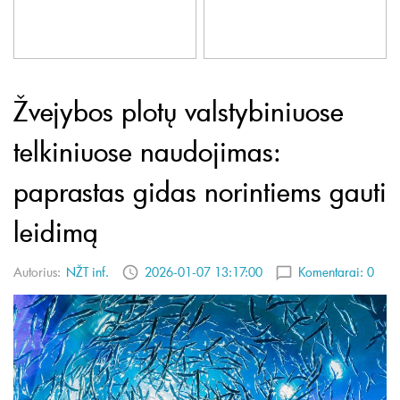
Žvejybos plotų valstybiniuose
telkiniuose naudojimas:
paprastas gidas norintiems gauti
leidimą
Autorius:
NŽT inf.
2026-01-07 13:17:00
Komentarai:
0