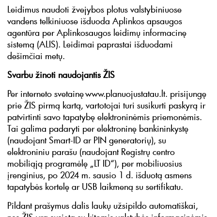
Leidimus naudoti žvejybos plotus valstybiniuose
vandens telkiniuose išduoda Aplinkos apsaugos
agentūra per Aplinkosaugos leidimų informacinę
sistemą (ALIS). Leidimai paprastai išduodami
dešimčiai metų.
Svarbu žinoti naudojantis ŽIS
Per interneto svetainę www.planuojustatau.lt. prisijungę
prie ŽIS pirmą kartą, vartotojai turi susikurti paskyrą ir
patvirtinti savo tapatybę elektroninėmis priemonėmis.
Tai galima padaryti per elektroninę bankininkystę
(naudojant Smart-ID ar PIN generatorių), su
elektroniniu parašu (naudojant Registrų centro
mobiliąją programėlę „LT ID“), per mobiliuosius
įrenginius, po 2024 m. sausio 1 d. išduotą asmens
tapatybės kortelę ar USB laikmeną su sertifikatu.
Pildant prašymus dalis laukų užsipildo automatiškai,