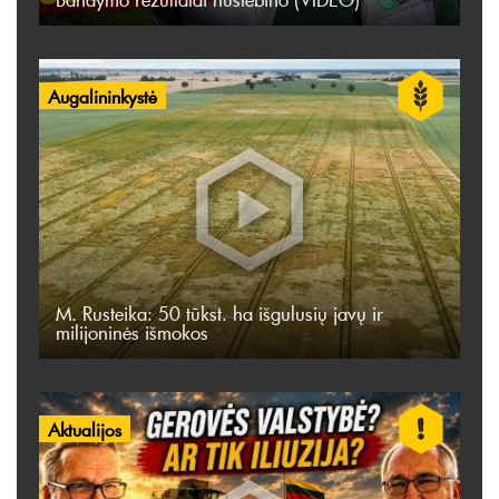
Augalininkystė
M. Rusteika: 50 tūkst. ha išgulusių javų ir
milijoninės išmokos
Aktualijos