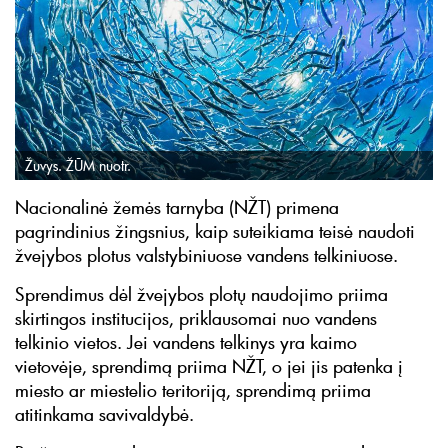
Žuvys. ŽŪM nuotr.
Nacionalinė žemės tarnyba (NŽT) primena
pagrindinius žingsnius, kaip suteikiama teisė naudoti
žvejybos plotus valstybiniuose vandens telkiniuose.
Sprendimus dėl žvejybos plotų naudojimo priima
skirtingos institucijos, priklausomai nuo vandens
telkinio vietos. Jei vandens telkinys yra kaimo
vietovėje, sprendimą priima NŽT, o jei jis patenka į
miesto ar miestelio teritoriją, sprendimą priima
atitinkama savivaldybė.