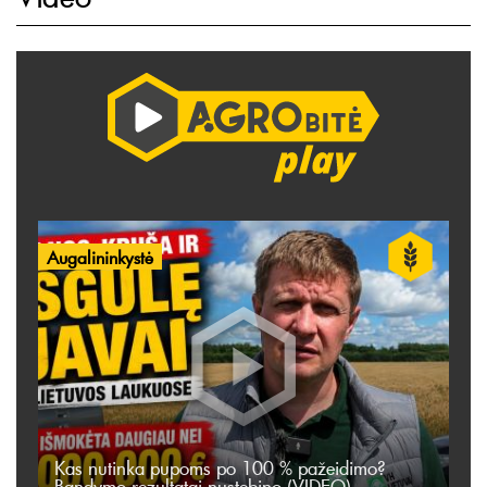
Augalininkystė
Kas nutinka pupoms po 100 % pažeidimo?
Bandymo rezultatai nustebino (VIDEO)