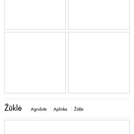
Žūklė
Agrobitė
Aplinka
Žūklė