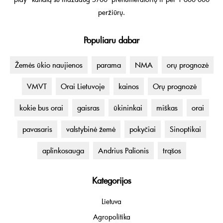
peržiūrų.
Populiaru dabar
Žemės ūkio naujienos
parama
NMA
orų prognozė
VMVT
Orai Lietuvoje
kainos
Orų prognozė
kokie bus orai
gaisras
ūkininkai
miškas
orai
pavasaris
valstybinė žemė
pokyčiai
Sinoptikai
aplinkosauga
Andrius Palionis
trąšos
Kategorijos
Lietuva
Agropolitika