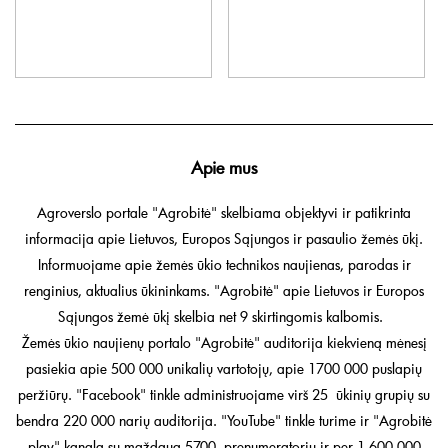
Apie mus
Agroverslo portale "Agrobitė" skelbiama objektyvi ir patikrinta
informacija apie Lietuvos, Europos Sąjungos ir pasaulio žemės ūkį.
Informuojame apie žemės ūkio technikos naujienas, parodas ir
renginius, aktualius ūkininkams. "Agrobitė" apie Lietuvos ir Europos
Sąjungos žemė ūkį skelbia net 9 skirtingomis kalbomis.
Žemės ūkio naujienų portalo "Agrobitė" auditorija kiekvieną mėnesį
pasiekia apie 500 000 unikalių vartotojų, apie 1700 000 puslapių
peržiūrų. "Facebook" tinkle administruojame virš 25 ūkinių grupių su
bendra 220 000 narių auditorija. "YouTube" tinkle turime ir "Agrobitė
play" kanalą su maždaug 5700 prenumeratorių ir per 1 600 000