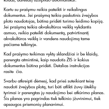
Kartu su prašymu reikia pateikti ir reikalingus
dokumentus. Jei prašymą teikia paskutinis žvejybos
ploto naudotojas, būtina pridėti turimo leidimo kopiją.
Jei prašymą teikia akvakultūros veiklą vykdantis
asmuo, reikia pateikti dokumentą, patvirtinantį
akvakultūros veiklą ir vandens naudojimą tame
pačiame telkinyje.
Kad prašymo teikimas vyktų sklandžiai ir be klaidų,
parengta atmintinė, kaip naudotis ŽIS ir kokius
dokumentus būtina pridėti. Detalias instrukcijas
rasite čia.
Svarbu atkreipti dėmesį, kad prieš suteikiant teisę
naudoti žvejybos plotą, turi būti atlikti žuvų išteklių
tyrimai ir parengtas jų naudojimo bei atkūrimo planas.
Šis planas yra pagrindas tiek telkinio įžuvinimui, tiek
apsaugos priemonių planavimui.