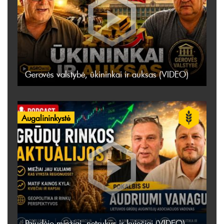
Gerovės valstybė, ūkininkai ir auksas (VIDEO)
Augalininkystė
Pajudėjo miežiai, netrukus ir kviečiai (VIDEO)