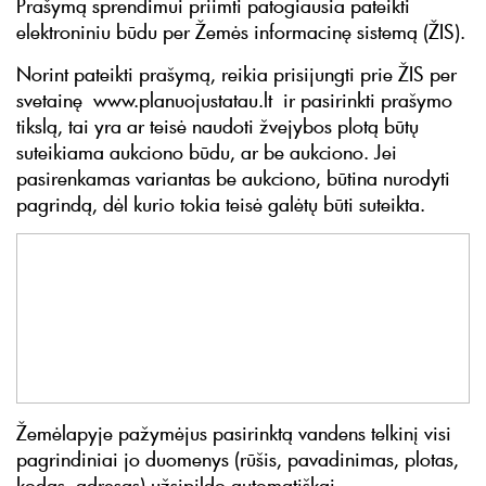
Prašymą sprendimui priimti patogiausia pateikti
elektroniniu būdu per Žemės informacinę sistemą (ŽIS).
Norint pateikti prašymą, reikia prisijungti prie ŽIS per
svetainę www.planuojustatau.lt ir pasirinkti prašymo
tikslą, tai yra ar teisė naudoti žvejybos plotą būtų
suteikiama aukciono būdu, ar be aukciono. Jei
pasirenkamas variantas be aukciono, būtina nurodyti
pagrindą, dėl kurio tokia teisė galėtų būti suteikta.
Žemėlapyje pažymėjus pasirinktą vandens telkinį visi
pagrindiniai jo duomenys (rūšis, pavadinimas, plotas,
kodas, adresas) užsipildo automatiškai.