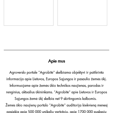
Apie mus
Agroverslo portale "Agrobitė" skelbiama objektyvi ir patikrinta
informacija apie Lietuvos, Europos Sąjungos ir pasaulio žemės ūkį.
Informuojame apie žemės ūkio technikos naujienas, parodas ir
renginius, aktualius ūkininkams. "Agrobitė" apie Lietuvos ir Europos
Sąjungos žemė ūkį skelbia net 9 skirtingomis kalbomis.
Žemės ūkio naujienų portalo "Agrobitė" auditorija kiekvieną mėnesį
pasiekia apie 500 000 unikalių vartotojų, apie 1700 000 puslapių