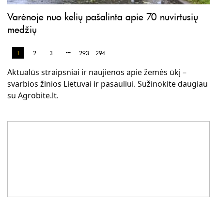
Varėnoje nuo kelių pašalinta apie 70 nuvirtusių
medžių
1
2
3
293
294
Aktualūs straipsniai ir naujienos apie žemės ūkį –
svarbios žinios Lietuvai ir pasauliui. Sužinokite daugiau
su Agrobite.lt.