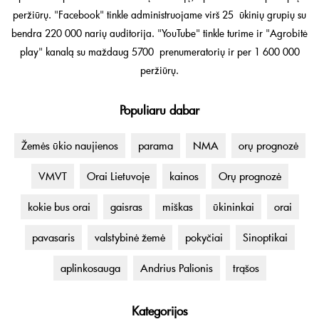
peržiūrų. "Facebook" tinkle administruojame virš 25 ūkinių grupių su
bendra 220 000 narių auditorija. "YouTube" tinkle turime ir "Agrobitė
play" kanalą su maždaug 5700 prenumeratorių ir per 1 600 000
peržiūrų.
Populiaru dabar
Žemės ūkio naujienos
parama
NMA
orų prognozė
VMVT
Orai Lietuvoje
kainos
Orų prognozė
kokie bus orai
gaisras
miškas
ūkininkai
orai
pavasaris
valstybinė žemė
pokyčiai
Sinoptikai
aplinkosauga
Andrius Palionis
trąšos
Kategorijos