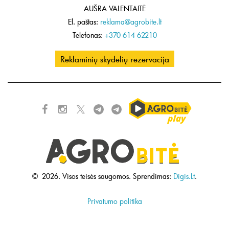
AUŠRA VALENTAITĖ
El. paštas:
reklama@agrobite.lt
Telefonas:
+370 614 62210
Reklaminių skydelių rezervacija
©
2026.
Visos teisės saugomos.
Sprendimas:
Digis.Lt
.
Privatumo politika