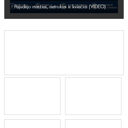
Pajudėjo miežiai, netrukus ir kviečiai (VIDEO)