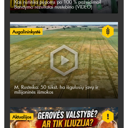
Kas nutinka pupoms po 100 % pažeidimo?
Bandymo rezultatai nustebino (VIDEO)
Augalininkystė
M. Rusteika: 50 tūkst. ha išgulusių javų ir
milijoninės išmokos
Aktualijos