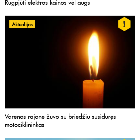
Rugpjūtį elektros kainos vėl augs
Aktualijos
Varėnos rajone žuvo su briedžiu susidūręs
motociklininkas