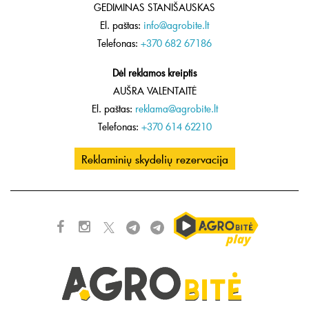
GEDIMINAS STANIŠAUSKAS
El. paštas:
info@agrobite.lt
Telefonas:
+370 682 67186
Dėl reklamos kreiptis
AUŠRA VALENTAITĖ
El. paštas:
reklama@agrobite.lt
Telefonas:
+370 614 62210
Reklaminių skydelių rezervacija