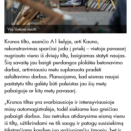
Via Lietuva nuotr.
Krunos tilto, esančio A1 kelyje, arti Kauno,
rekonstravimas sparčiai juda į priekį – vietoje pavasarį
nugriauto vieno iš dviejų tiltų, baigiamas statyti naujas.
Šią savaitę jau baigti perdangos plokštės betonavimo
darbai, artimiausiu metu suplanuota pradėti
asfaltavimo darbus. Planuojama, kad eismas naujai
pastatytu tiltu galėtų būti paleistas jau šių metų
pabaigoje ar kitų metų pavasarį.
„Krunos tiltas yra svarbiausioje ir intensyviausioje
mūsų automagistralėje, todėl siekiame kuo greičiau
pabaigti darbus. Jau netrukus atidarysime eismą vienu
iš tiltų, užtikrindami ne tik saugų ir patogų susisiekimą
tūkstančiams kasdien juo važiuojančių žmonių, bet ir