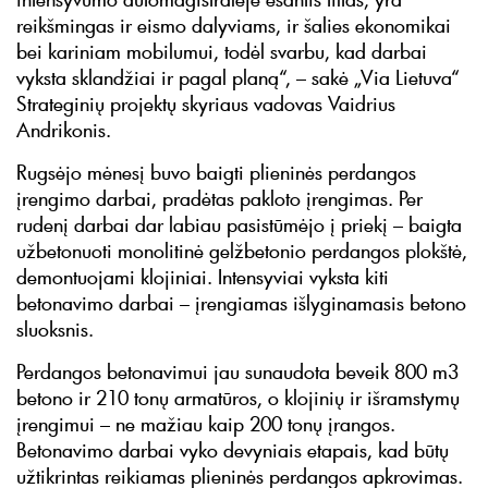
reikšmingas ir eismo dalyviams, ir šalies ekonomikai
bei kariniam mobilumui, todėl svarbu, kad darbai
vyksta sklandžiai ir pagal planą“, – sakė „Via Lietuva“
Strateginių projektų skyriaus vadovas Vaidrius
Andrikonis.
Rugsėjo mėnesį buvo baigti plieninės perdangos
įrengimo darbai, pradėtas pakloto įrengimas. Per
rudenį darbai dar labiau pasistūmėjo į priekį – baigta
užbetonuoti monolitinė gelžbetonio perdangos plokštė,
demontuojami klojiniai. Intensyviai vyksta kiti
betonavimo darbai – įrengiamas išlyginamasis betono
sluoksnis.
Perdangos betonavimui jau sunaudota beveik 800 m3
betono ir 210 tonų armatūros, o klojinių ir išramstymų
įrengimui – ne mažiau kaip 200 tonų įrangos.
Betonavimo darbai vyko devyniais etapais, kad būtų
užtikrintas reikiamas plieninės perdangos apkrovimas.