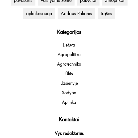
pavasaris
valstybinė žemė
pokyčiai
Sinoptikai
aplinkosauga
Andrius Palionis
trąšos
Kategorijos
Lietuva
Agropolitika
Agrotechnika
Ūkis
Užsienyje
Sodyba
Aplinka
Kontaktai
Vyr. redaktorius