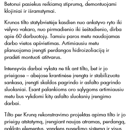
Betonui pasiekus reikiamą stiprumą, demontuojami
klojiniai ir išramstymai.
Krunos tilto statybvietėje kasdien nuo ankstyvo ryto iki
vėlyvo vakaro, nuo pirmadienio iki šeštadienio, dirba
apie 60 darbuotojų. Tamsiu paros metu naudojamas
darbo vietos apšvietimas. Artimiausiu metu
planuojama įrengti perdangos hidroizoliaciją ir
pradėti montuoti atitvarus.
Intensyvūs darbai vyksta ne tik ant tilto, bet ir jo
prieigose – abejose krantinėse įrengta ir stabilizuota
sankasa, įrengti skaldos pagrindo ir asfalto pagrindo
sluoksniai. Esant palankioms oro sąlygoms artimiausiu
metu bus vykdomi kitų asfalto sluoksnių įrengimo
darbai.
Tilto per Kruną rekonstravimo projektas apima tilto ir jo
prieigų atstatymą, įrengiant naujas atramas, perdangą,
pakloto elementus, vandens nuvedimo sistemą ir visus