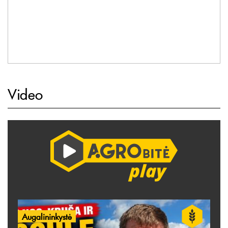
Video
Augalininkystė