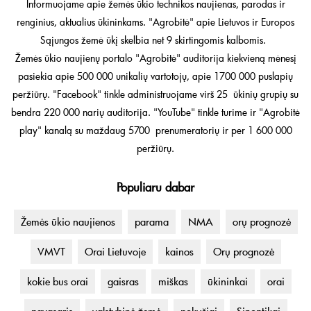
Informuojame apie žemės ūkio technikos naujienas, parodas ir
renginius, aktualius ūkininkams. "Agrobitė" apie Lietuvos ir Europos
Sąjungos žemė ūkį skelbia net 9 skirtingomis kalbomis.
Žemės ūkio naujienų portalo "Agrobitė" auditorija kiekvieną mėnesį
pasiekia apie 500 000 unikalių vartotojų, apie 1700 000 puslapių
peržiūrų. "Facebook" tinkle administruojame virš 25 ūkinių grupių su
bendra 220 000 narių auditorija. "YouTube" tinkle turime ir "Agrobitė
play" kanalą su maždaug 5700 prenumeratorių ir per 1 600 000
peržiūrų.
Populiaru dabar
Žemės ūkio naujienos
parama
NMA
orų prognozė
VMVT
Orai Lietuvoje
kainos
Orų prognozė
kokie bus orai
gaisras
miškas
ūkininkai
orai