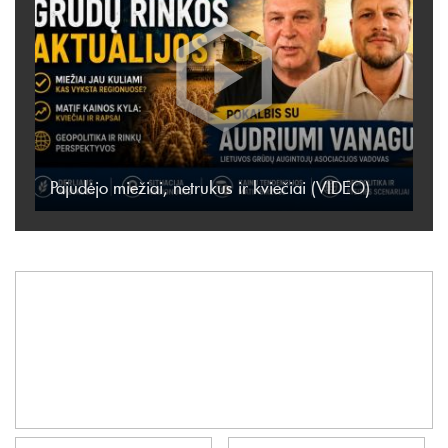
Pajudėjo miežiai, netrukus ir kviečiai (VIDEO)