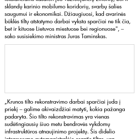
sklandų karinio mobilumo koridorių, svarbų šalies
saugumui ir ekonomikai. Džiaugiuosi, kad avarinės
būklės tiltų atstatymo darbai vyksta sparčiai ne tik čia,
bet ir kituose Lietuvos miestuose bei regionuose", –
sako susisiekimo ministras Juras Taminskas.
„Krunos tilto rekonstravimo darbai sparčiai juda į
priekį – galime akivaizdžiai matyti, kokia pažanga
padaryta. Šio tilto rekonstravimas yra vienas
sudėtingiausių šiuo metu bendrovės vykdomų
infrastruktūros atnaujinimo projektų. Šis didelio
intensyvumo automagistralėje esantis tiltas, yra