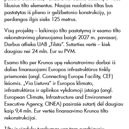
likusius tilto elementus. Naujas nuolatinis tiltas bus
pastatytas iš plieno ir gelžbetonio konstrukcijų, jo
perdangos ilgis sieks 125 metrus.
Visą projektą – laikinojo tilto pastatymą ir esamo tilto
rekonstravimą planuojama baigti 2027 m. pavasarį.
Darbus atlieka UAB „Tilsta“. Sutarties vertė – kiek
daugiau nei 24 mln. Eur su PVM.
Esamo tilto per Krunos upę rekonstravimo darbai iš
dalies finansuojami Europos infrastruktūros tinklų
priemonės (angl. Connecting Europe Facility, CEF)
lėšomis. „Via Lietuva“ ir Europos klimato,
infrastruktūros ir aplinkos vykdomoji įstaiga (angl.
European Climate, Infrastructure and Environment
Executive Agency, CINEA) pasirašė sutartį dėl daugiau
kaip 9,4 mln. Eur vertės finansavimo Krunos tilto
rekonstrukcijai.
Tiltų ir viadukų tvarkymas yra tarp svarbiausių