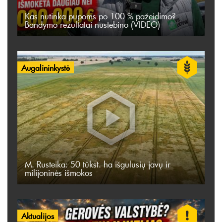
Kas nutinka pupoms po 100 % pažeidimo?
Bandymo rezultatai nustebino (VIDEO)
Augalininkystė
M. Rusteika: 50 tūkst. ha išgulusių javų ir
milijoninės išmokos
Aktualijos