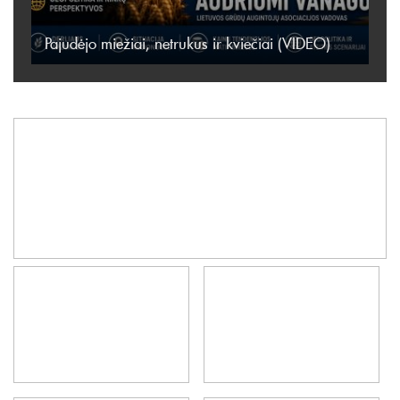
Pajudėjo miežiai, netrukus ir kviečiai (VIDEO)