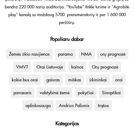
bendra 220 000 narių auditorija. "YouTube" tinkle turime ir "Agrobitė
play" kanalą su maždaug 5700 prenumeratorių ir per 1 600 000
peržiūrų.
Populiaru dabar
Žemės ūkio naujienos
parama
NMA
orų prognozė
VMVT
Orai Lietuvoje
kainos
Orų prognozė
kokie bus orai
gaisras
miškas
ūkininkai
orai
pavasaris
valstybinė žemė
pokyčiai
Sinoptikai
aplinkosauga
Andrius Palionis
trąšos
Kategorijos