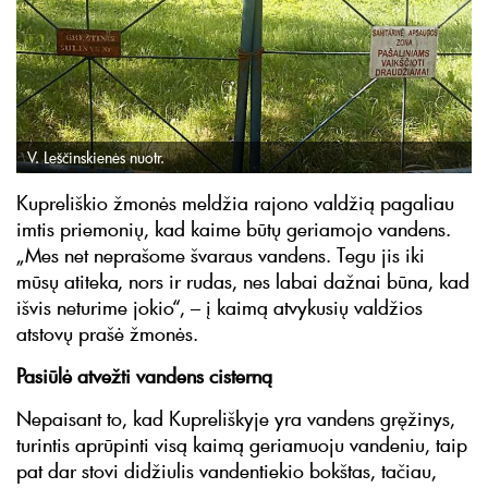
V. Leščinskienės nuotr.
Kupreliškio žmonės meldžia rajono valdžią pagaliau
imtis priemonių, kad kaime būtų geriamojo vandens.
„Mes net neprašome švaraus vandens. Tegu jis iki
mūsų atiteka, nors ir rudas, nes labai dažnai būna, kad
išvis neturime jokio“, – į kaimą atvykusių valdžios
atstovų prašė žmonės.
Pasiūlė atvežti vandens cisterną
Nepaisant to, kad Kupreliškyje yra vandens gręžinys,
turintis aprūpinti visą kaimą geriamuoju vandeniu, taip
pat dar stovi didžiulis vandentiekio bokštas, tačiau,