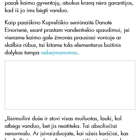
pasak kaimo gyventojų, atsukus kraną nėra garantijos,
kad iš jo ims bėgti vanduo.
Kaip paaiškino Kupreliškio seniūnaitė Danutė
Einorienė, esant prastam vandentiekio spaudimui, jei
viename kaimo gale žmonės prausiasi vonioje ar
skalbia rūbus, tai kitame toks elementarus buitinis
dalykas tampa
nebeįmanomas
.
„Išsimuilini duše ir stovi visas muiluotas, lauki, kol
atbėgs vanduo, bet jis neatiteka. Tai absoliučiai
nenormalu. Ar įsivaizduojate, kai užeis karščiai, kas