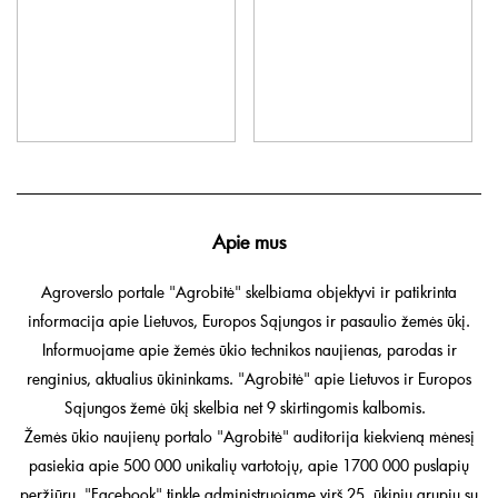
Apie mus
Agroverslo portale "Agrobitė" skelbiama objektyvi ir patikrinta
informacija apie Lietuvos, Europos Sąjungos ir pasaulio žemės ūkį.
Informuojame apie žemės ūkio technikos naujienas, parodas ir
renginius, aktualius ūkininkams. "Agrobitė" apie Lietuvos ir Europos
Sąjungos žemė ūkį skelbia net 9 skirtingomis kalbomis.
Žemės ūkio naujienų portalo "Agrobitė" auditorija kiekvieną mėnesį
pasiekia apie 500 000 unikalių vartotojų, apie 1700 000 puslapių
peržiūrų. "Facebook" tinkle administruojame virš 25 ūkinių grupių su