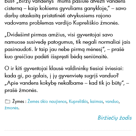
bus? „Biržų vandenys“ mums pasiūlė atvežti vandens
cisterną – kaip kokiems gyvuliams ganykloje,“ – savo
darbų ataskaitą pristatinėti atvykusiems rajono
vadovams problemas vardijo Kupreliškio žmonės.
„Dvidešimt pirmas amžius, visi gyventojai savo
namuose susivedę patogumus, tik negali normaliai jais
pasinaudoti. Ir taip jau nebe pirmą mėnesį“, – prašė
kuo greičiau padėti išspręsti bėdą seniūnaitė.
O ir kiti gyventojai klausė valdininkų tiesiai šviesiai:
kada gi, po galais, į jų gyvenvietę sugrįš vanduo?
„Apie vandens kokybę nekalbame – kad tik jo būtų“, –
prašė žmonės.
Žymės :
Žemės ūkio naujienos
,
Kupreliškis
,
kaimas
,
vanduo
,
žmonės
.
Biržiečių žodis