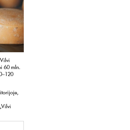
Vilvi
ei 60 mln.
00–120
torijoje,
Vilvi