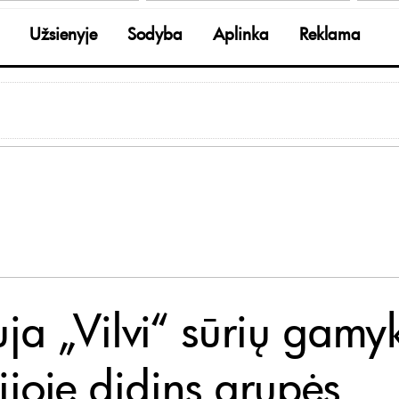
Užsienyje
Sodyba
Aplinka
Reklama
ja „Vilvi“ sūrių gamy
ijoje didins grupės