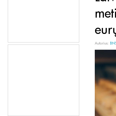
met
eur
Autorius:
BN