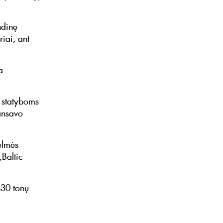
ndinę
riai, ant
a
, statyboms
ansavo
elmės
„Baltic
430 tonų