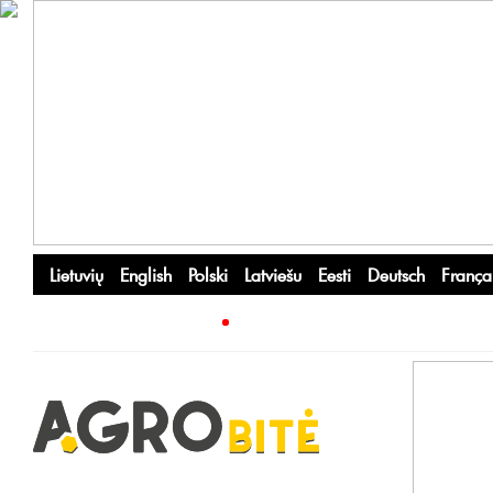
Lietuvių
English
Polski
Latviešu
Eesti
Deutsch
França