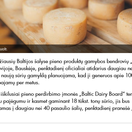
uotr.
žiausių Baltijos šalyse pieno produktų gamybos bendrovių „
vijoje, Bauskėje, penktadienį oficialiai atidarius daugiau n
s naują sūrių gamyklą planuojama, kad ji generuos apie 1
pajamų per metus.
iškilusiai pieno perdirbimo įmonės „Baltic Dairy Board“ teri
su pajėgumu ir kasmet gaminant 18 tūkst. tonų sūrio, jis bus
amas į daugiau nei 40 pasaulio šalių, penktadienį pranešė „