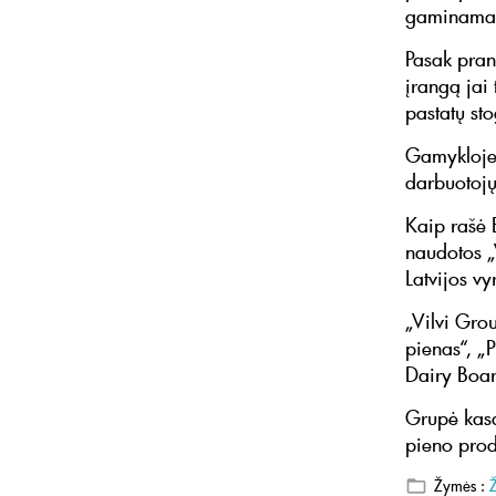
gaminamas
Pasak pran
įrangą jai 
pastatų sto
Gamykloje 
darbuotojų
Kaip rašė 
naudotos „
Latvijos v
„Vilvi Gro
pienas“, „P
Dairy Boar
Grupė kasd
pieno prod
Žymės :