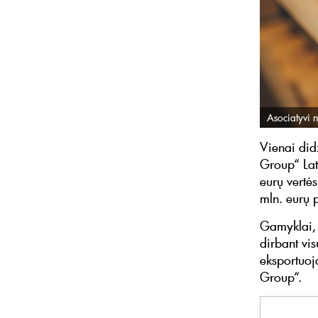
Asociatyvi n
Vienai did
Group“ Lat
eurų vertė
mln. eurų 
Gamyklai, 
dirbant vi
eksportuoj
Group“.