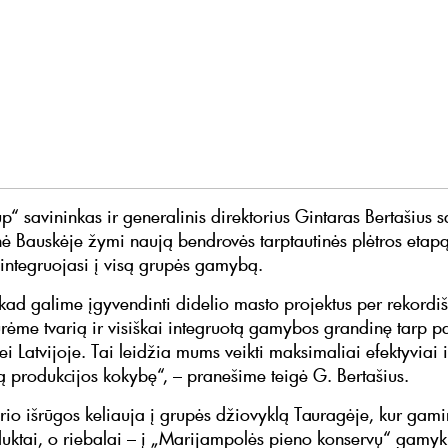
p“ savininkas ir generalinis direktorius Gintaras Bertašius 
nė Bauskėje žymi naują bendrovės tarptautinės plėtros etapą
 integruojasi į visą grupės gamybą.
kad galime įgyvendinti didelio masto projektus per rekordi
ūrėme tvarią ir visiškai integruotą gamybos grandinę tarp p
ei Latvijoje. Tai leidžia mums veikti maksimaliai efektyviai ir
ą produkcijos kokybę“, – pranešime teigė G. Bertašius.
ūrio išrūgos keliauja į grupės džiovyklą Tauragėje, kur gam
uktai, o riebalai – į „Marijampolės pieno konservų“ gamyklą