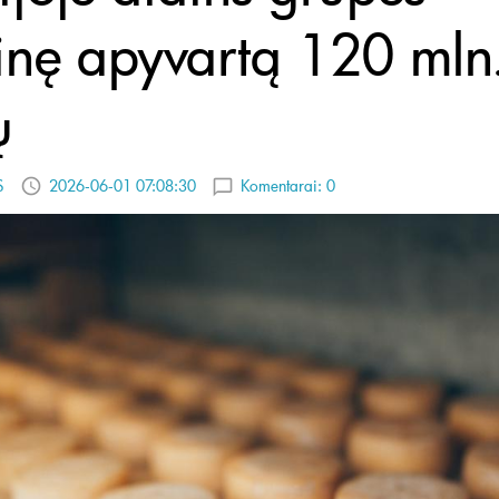
inę apyvartą 120 mln
ų
S
2026-06-01 07:08:30
Komentarai:
0