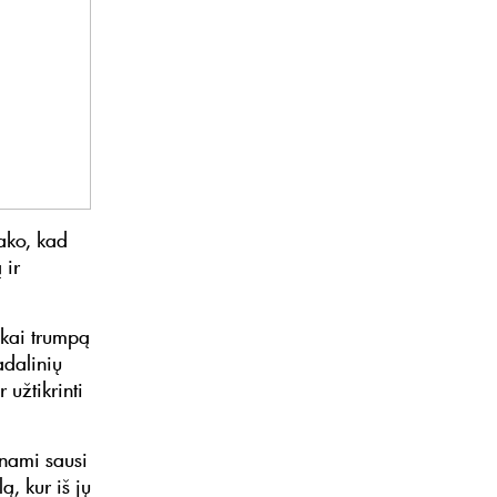
sako, kad
 ir
škai trumpą
adalinių
 užtikrinti
inami sausi
, kur iš jų