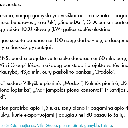
 sviestas.
ešimo, naujoji gamykla yra visiškai automatizuota – pagri
tiekė bendrovės „TetraPak“, „SealedAir“, GEA bei kiti partne
gų veikia 1000 kilovatų (kW) galios saulės elektrinė.
jau sukurta daugiau nei 100 naujų darbo vietų, o daugum
 yra Bauskės gyventojai.
BNS, bendra projekto vertė siekė daugiau nei 60 mln. eurų
Vilvi Group“ lėšos, maždaug penktadalį projekto vertės fin
yriausybė, 43,6 mln. eurų paskolino bankas „Citadele“.
up“ sudaro Vilkyškių pieninė, „Modest“, Kelmės pieninė, „K
ieno logistika“, „Marijampolės pieno konservai“ ir Latvijos 
d“.
ien perdirba apie 1,5 tūkst. tonų pieno ir pagamina apie 
uktų, kurie eksportuojami į daugiau nei 80 pasaulio šalių.
Žemės ūkio naujienos
,
Vilvi Group
,
pienas
,
sūriai
,
gamykla
,
Latvija
.