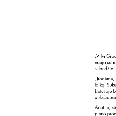
„Vilvi Grou
nauja sūri
sklandžiai
„Įrodėme, 
laiką. Suk
Lietuvoje b
aukščiausi
Anot jo, s
pieno prod