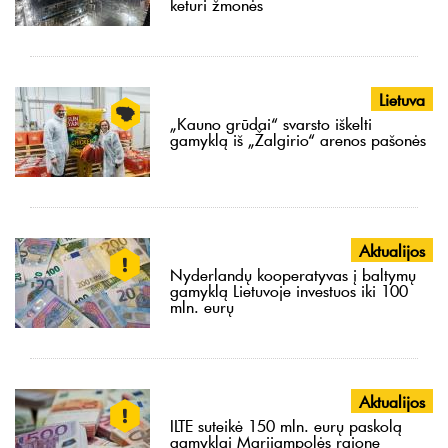
keturi žmonės
Lietuva
„Kauno grūdai“ svarsto iškelti
gamyklą iš „Žalgirio“ arenos pašonės
Aktualijos
Nyderlandų kooperatyvas į baltymų
gamyklą Lietuvoje investuos iki 100
mln. eurų
Aktualijos
ILTE suteikė 150 mln. eurų paskolą
gamyklai Marijampolės rajone