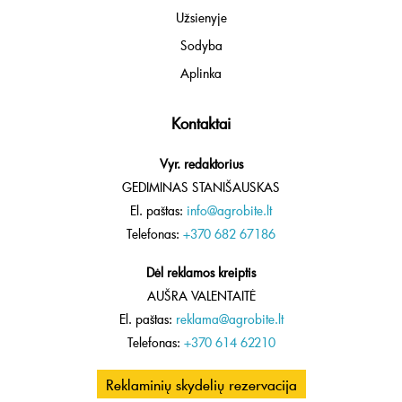
Užsienyje
Sodyba
Aplinka
Kontaktai
Vyr. redaktorius
GEDIMINAS STANIŠAUSKAS
El. paštas:
info@agrobite.lt
Telefonas:
+370 682 67186
Dėl reklamos kreiptis
AUŠRA VALENTAITĖ
El. paštas:
reklama@agrobite.lt
Telefonas:
+370 614 62210
Reklaminių skydelių rezervacija