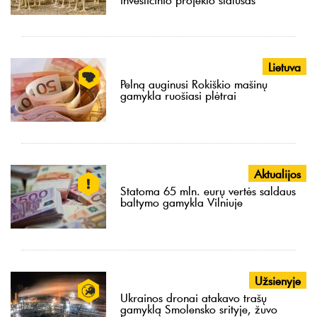
Lietuva
Pelną auginusi Rokiškio mašinų
gamykla ruošiasi plėtrai
Aktualijos
Statoma 65 mln. eurų vertės saldaus
baltymo gamykla Vilniuje
Užsienyje
Ukrainos dronai atakavo trašų
gamyklą Smolensko srityje, žuvo