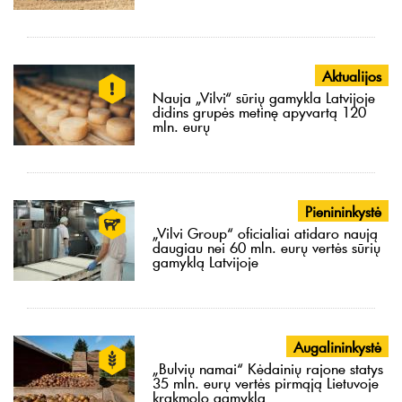
Aktualijos
Nauja „Vilvi“ sūrių gamykla Latvijoje
didins grupės metinę apyvartą 120
mln. eurų
Pienininkystė
„Vilvi Group“ oficialiai atidaro naują
daugiau nei 60 mln. eurų vertės sūrių
gamyklą Latvijoje
Augalininkystė
„Bulvių namai“ Kėdainių rajone statys
35 mln. eurų vertės pirmąją Lietuvoje
krakmolo gamyklą