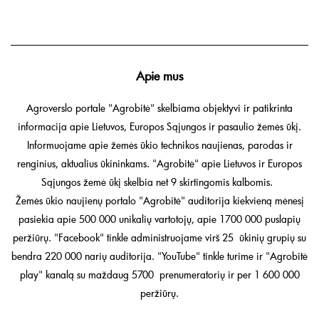
Apie mus
Agroverslo portale "Agrobitė" skelbiama objektyvi ir patikrinta
informacija apie Lietuvos, Europos Sąjungos ir pasaulio žemės ūkį.
Informuojame apie žemės ūkio technikos naujienas, parodas ir
renginius, aktualius ūkininkams. "Agrobitė" apie Lietuvos ir Europos
Sąjungos žemė ūkį skelbia net 9 skirtingomis kalbomis.
Žemės ūkio naujienų portalo "Agrobitė" auditorija kiekvieną mėnesį
pasiekia apie 500 000 unikalių vartotojų, apie 1700 000 puslapių
peržiūrų. "Facebook" tinkle administruojame virš 25 ūkinių grupių su
bendra 220 000 narių auditorija. "YouTube" tinkle turime ir "Agrobitė
play" kanalą su maždaug 5700 prenumeratorių ir per 1 600 000
peržiūrų.