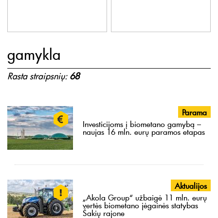
gamykla
Rasta straipsnių:
68
Parama
Investicijoms į biometano gamybą –
naujas 16 mln. eurų paramos etapas
Aktualijos
„Akola Group“ užbaigė 11 mln. eurų
vertės biometano jėgainės statybas
Šakių rajone