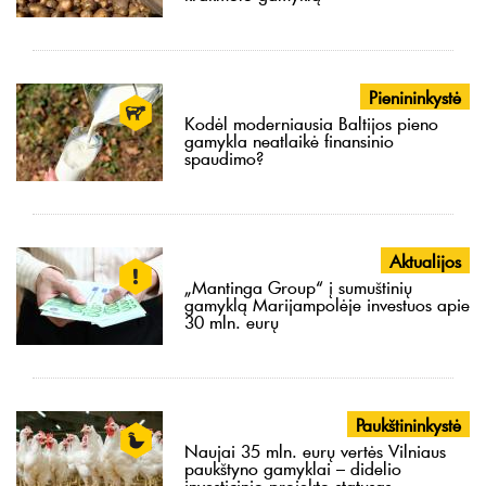
Pienininkystė
Kodėl moderniausia Baltijos pieno
gamykla neatlaikė finansinio
spaudimo?
Aktualijos
„Mantinga Group“ į sumuštinių
gamyklą Marijampolėje investuos apie
30 mln. eurų
Paukštininkystė
Naujai 35 mln. eurų vertės Vilniaus
paukštyno gamyklai – didelio
investicinio projekto statusas