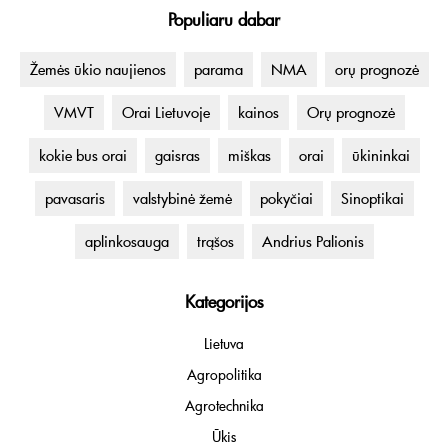
Populiaru dabar
Žemės ūkio naujienos
parama
NMA
orų prognozė
VMVT
Orai Lietuvoje
kainos
Orų prognozė
kokie bus orai
gaisras
miškas
orai
ūkininkai
pavasaris
valstybinė žemė
pokyčiai
Sinoptikai
aplinkosauga
trąšos
Andrius Palionis
Kategorijos
Lietuva
Agropolitika
Agrotechnika
Ūkis