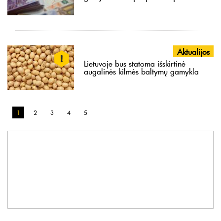
Aktualijos
Lietuvoje bus statoma išskirtinė
augalinės kilmės baltymų gamykla
1
2
3
4
5