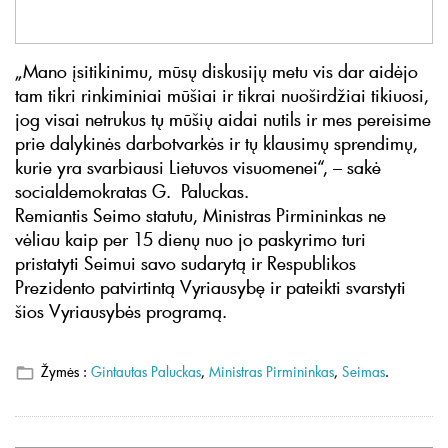
„Mano įsitikinimu, mūsų diskusijų metu vis dar aidėjo
tam tikri rinkiminiai mūšiai ir tikrai nuoširdžiai tikiuosi,
jog visai netrukus tų mūšių aidai nutils ir mes pereisime
prie dalykinės darbotvarkės ir tų klausimų sprendimų,
kurie yra svarbiausi Lietuvos visuomenei“, – sakė
socialdemokratas G. Paluckas.
Remiantis Seimo statutu, Ministras Pirmininkas ne
vėliau kaip per 15 dienų nuo jo paskyrimo turi
pristatyti Seimui savo sudarytą ir Respublikos
Prezidento patvirtintą Vyriausybę ir pateikti svarstyti
šios Vyriausybės programą.
Žymės :
Gintautas Paluckas
,
Ministras Pirmininkas
,
Seimas
.