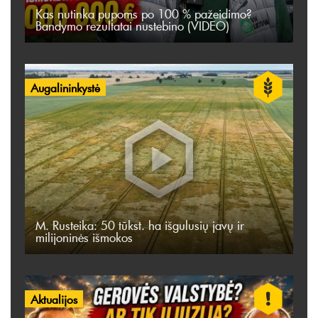
Kas nutinka pupoms po 100 % pažeidimo?
Bandymo rezultatai nustebino (VIDEO)
Augalininkystė
M. Rusteika: 50 tūkst. ha išgulusių javų ir
milijoninės išmokos
Aktualijos