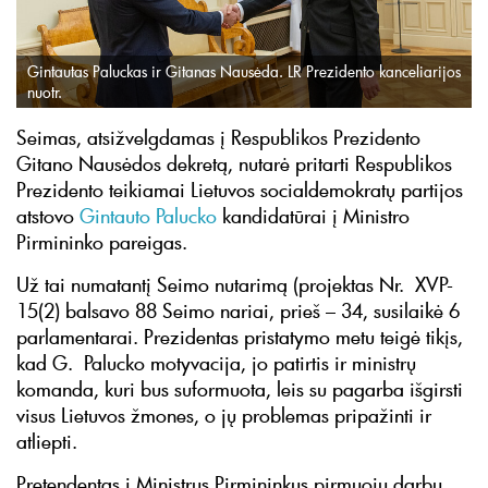
Gintautas Paluckas ir Gitanas Nausėda. LR Prezidento kanceliarijos
nuotr.
Seimas, atsižvelgdamas į Respublikos Prezidento
Gitano Nausėdos dekretą, nutarė pritarti Respublikos
Prezidento teikiamai Lietuvos socialdemokratų partijos
atstovo
Gintauto Palucko
kandidatūrai į Ministro
Pirmininko pareigas.
Už tai numatantį Seimo nutarimą (projektas Nr. XVP-
15(2) balsavo 88 Seimo nariai, prieš – 34, susilaikė 6
parlamentarai. Prezidentas pristatymo metu teigė tikįs,
kad G. Palucko motyvacija, jo patirtis ir ministrų
komanda, kuri bus suformuota, leis su pagarba išgirsti
visus Lietuvos žmones, o jų problemas pripažinti ir
atliepti.
Pretendentas į Ministrus Pirmininkus pirmuoju darbu