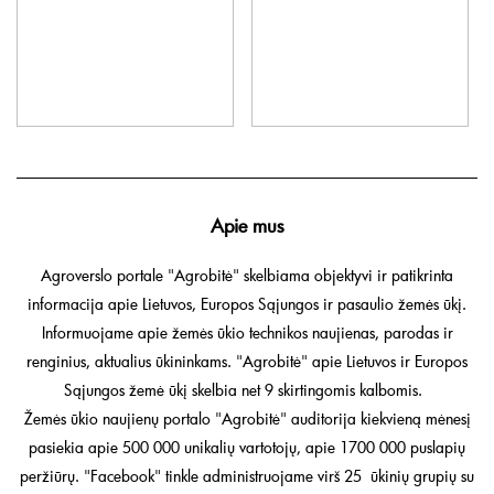
Apie mus
Agroverslo portale "Agrobitė" skelbiama objektyvi ir patikrinta
informacija apie Lietuvos, Europos Sąjungos ir pasaulio žemės ūkį.
Informuojame apie žemės ūkio technikos naujienas, parodas ir
renginius, aktualius ūkininkams. "Agrobitė" apie Lietuvos ir Europos
Sąjungos žemė ūkį skelbia net 9 skirtingomis kalbomis.
Žemės ūkio naujienų portalo "Agrobitė" auditorija kiekvieną mėnesį
pasiekia apie 500 000 unikalių vartotojų, apie 1700 000 puslapių
peržiūrų. "Facebook" tinkle administruojame virš 25 ūkinių grupių su