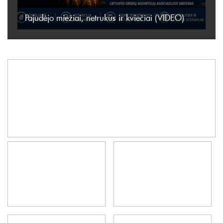
Pajudėjo miežiai, netrukus ir kviečiai (VIDEO)