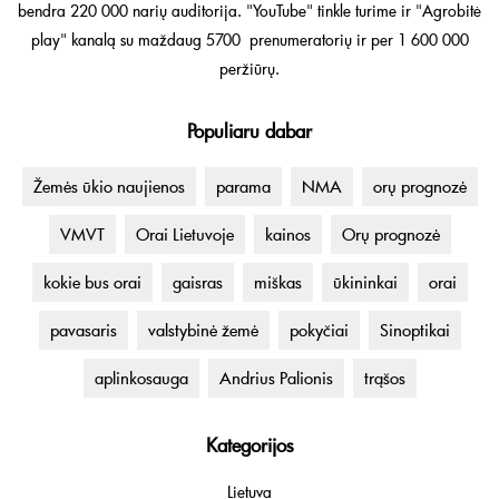
bendra 220 000 narių auditorija. "YouTube" tinkle turime ir "Agrobitė
play" kanalą su maždaug 5700 prenumeratorių ir per 1 600 000
peržiūrų.
Populiaru dabar
Žemės ūkio naujienos
parama
NMA
orų prognozė
VMVT
Orai Lietuvoje
kainos
Orų prognozė
kokie bus orai
gaisras
miškas
ūkininkai
orai
pavasaris
valstybinė žemė
pokyčiai
Sinoptikai
aplinkosauga
Andrius Palionis
trąšos
Kategorijos
Lietuva