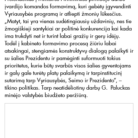
įvardijo komandos formavimą, kuri gebėtų įgyvendinti
Vyriausybės programą ir atliepti žmonių lūkesčius.
„Matyt, tai yra vienas sudėtingiausių uždavinių, nes tie
žmogiškieji santykiai ar politinė konkurencija kai kada
ima trukdyti net ir turint labai gražių ir gerų idėjų.
Todėl į kabineto formavimo procesą žiūriu labai
atsakingai, stengiamės konstruktyvų dialogą palaikyti ir
su šalies Prezidentu ir pamėginti suformuoti tokius
prioritetus, kurie būtų svarbūs visos šalies gyventojams
ir galų gale turėtų platų palaikymą ir tarpinstitucinį
sutarimą tarp Vyriausybės, Seimo ir Prezidento“, –
tikino politikas. Tarp neatidėliotinų darbų G. Paluckas
minėjo valstybės biudžeto peržiūrą.