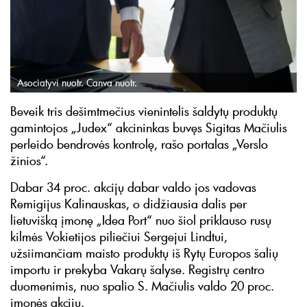
Asociatyvi nuotr. Canva nuotr.
Beveik tris dešimtmečius vienintelis šaldytų produktų
gamintojos „Judex“ akcininkas buvęs Sigitas Mačiulis
perleido bendrovės kontrolę, rašo portalas „Verslo
žinios“.
Dabar 34 proc. akcijų dabar valdo jos vadovas
Remigijus Kalinauskas, o didžiausia dalis per
lietuvišką įmonę „Idea Port“ nuo šiol priklauso rusų
kilmės Vokietijos piliečiui Sergejui Lindtui,
užsiimančiam maisto produktų iš Rytų Europos šalių
importu ir prekyba Vakarų šalyse. Registrų centro
duomenimis, nuo spalio S. Mačiulis valdo 20 proc.
įmonės akcijų.