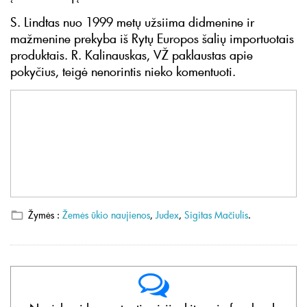
S. Lindtas nuo 1999 metų užsiima didmenine ir
mažmenine prekyba iš Rytų Europos šalių importuotais
produktais. R. Kalinauskas, VŽ paklaustas apie
pokyčius, teigė nenorintis nieko komentuoti.
Žymės :
Žemės ūkio naujienos
,
Judex
,
Sigitas Mačiulis
.