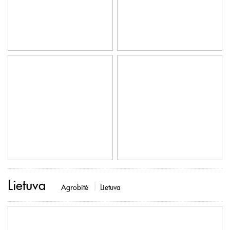
Lietuva
Agrobitė
Lietuva