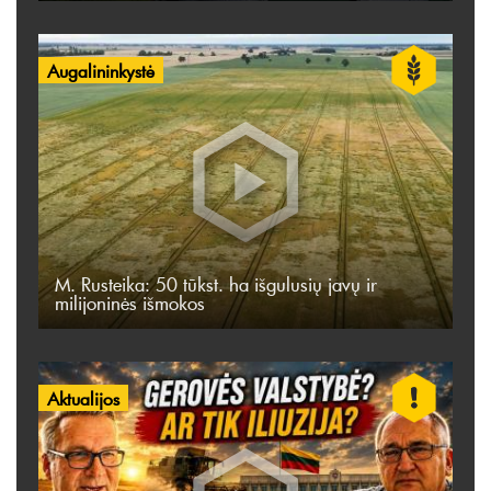
Augalininkystė
M. Rusteika: 50 tūkst. ha išgulusių javų ir
milijoninės išmokos
Aktualijos