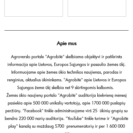
Apie mus
Agroverslo portale "Agrobitė" skelbiama objektyvi ir patikrinta
informacija apie Lietuvos, Europos Sąjungos ir pasaulio žemės ūkį.
Informuojame apie žemės ūkio technikos naujienas, parodas ir
renginius, aktualius ūkininkams. "Agrobitė" apie Lietuvos ir Europos
Sąjungos žemė ūkį skelbia net 9 skirtingomis kalbomis.
Žemės ūkio naujienų portalo "Agrobitė" auditorija kiekvieną mėnesį
pasiekia apie 500 000 unikalių vartotojų, apie 1700 000 puslapių
peržiūrų. "Facebook" tinkle administruojame virš 25 ūkinių grupių su
bendra 220 000 narių auditorija. "YouTube" tinkle turime ir "Agrobitė
play" kanalą su maždaug 5700 prenumeratorių ir per 1 600 000