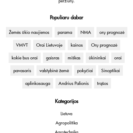
peržiūrų.
Populiaru dabar
Žemės ūkio naujienos
parama
NMA
orų prognozė
VMVT
Orai Lietuvoje
kainos
Orų prognozė
kokie bus orai
gaisras
miškas
ūkininkai
orai
pavasaris
valstybinė žemė
pokyčiai
Sinoptikai
aplinkosauga
Andrius Palionis
trąšos
Kategorijos
Lietuva
Agropolitika
Agrotechnika