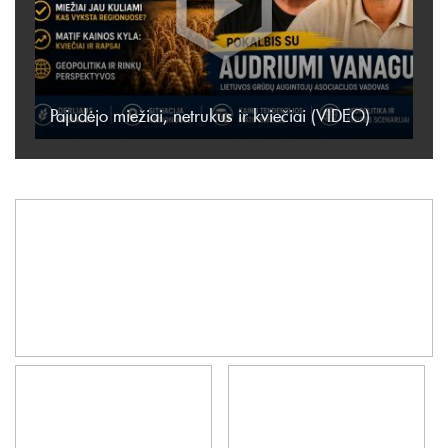
Pajudėjo miežiai, netrukus ir kviečiai (VIDEO)