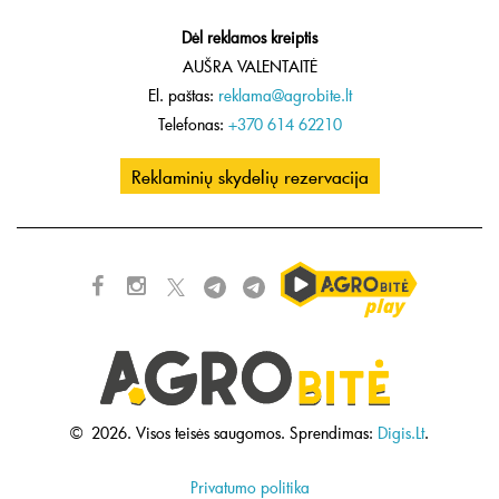
Dėl reklamos kreiptis
AUŠRA VALENTAITĖ
El. paštas:
reklama@agrobite.lt
Telefonas:
+370 614 62210
Reklaminių skydelių rezervacija
©
2026.
Visos teisės saugomos.
Sprendimas:
Digis.Lt
.
Privatumo politika