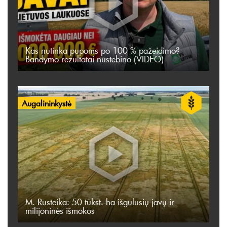
Kas nutinka pupoms po 100 % pažeidimo?
Bandymo rezultatai nustebino (VIDEO)
Augalininkystė
M. Rusteika: 50 tūkst. ha išgulusių javų ir
milijoninės išmokos