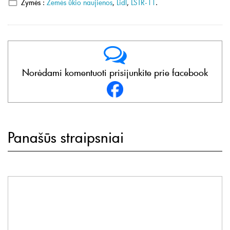
Žymės :
Žemės ūkio naujienos
,
Lidl
,
LSTR-11
.
Norėdami komentuoti prisijunkite prie facebook
Panašūs straipsniai