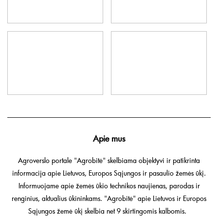
Apie mus
Agroverslo portale "Agrobitė" skelbiama objektyvi ir patikrinta
informacija apie Lietuvos, Europos Sąjungos ir pasaulio žemės ūkį.
Informuojame apie žemės ūkio technikos naujienas, parodas ir
renginius, aktualius ūkininkams. "Agrobitė" apie Lietuvos ir Europos
Sąjungos žemė ūkį skelbia net 9 skirtingomis kalbomis.