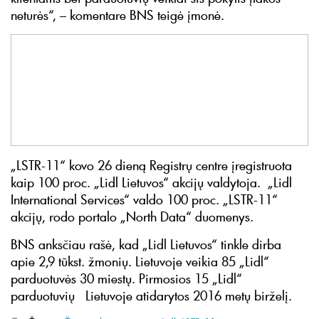
neturės“, – komentare BNS teigė įmonė.
„LSTR-11“ kovo 26 dieną Registrų centre įregistruota
kaip 100 proc. „Lidl Lietuvos“ akcijų valdytoja. „Lidl
International Services“ valdo 100 proc. „LSTR-11“
akcijų, rodo portalo „North Data“ duomenys.
BNS anksčiau rašė, kad „Lidl Lietuvos“ tinkle dirba
apie 2,9 tūkst. žmonių. Lietuvoje veikia 85 „Lidl“
parduotuvės 30 miestų. Pirmosios 15 „Lidl“
parduotuvių Lietuvoje atidarytos 2016 metų birželį.