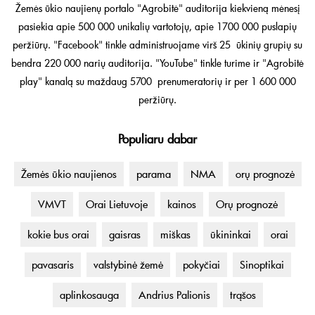
Žemės ūkio naujienų portalo "Agrobitė" auditorija kiekvieną mėnesį
pasiekia apie 500 000 unikalių vartotojų, apie 1700 000 puslapių
peržiūrų. "Facebook" tinkle administruojame virš 25 ūkinių grupių su
bendra 220 000 narių auditorija. "YouTube" tinkle turime ir "Agrobitė
play" kanalą su maždaug 5700 prenumeratorių ir per 1 600 000
peržiūrų.
Populiaru dabar
Žemės ūkio naujienos
parama
NMA
orų prognozė
VMVT
Orai Lietuvoje
kainos
Orų prognozė
kokie bus orai
gaisras
miškas
ūkininkai
orai
pavasaris
valstybinė žemė
pokyčiai
Sinoptikai
aplinkosauga
Andrius Palionis
trąšos