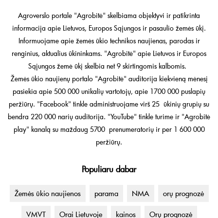
Agroverslo portale "Agrobitė" skelbiama objektyvi ir patikrinta
informacija apie Lietuvos, Europos Sąjungos ir pasaulio žemės ūkį.
Informuojame apie žemės ūkio technikos naujienas, parodas ir
renginius, aktualius ūkininkams. "Agrobitė" apie Lietuvos ir Europos
Sąjungos žemė ūkį skelbia net 9 skirtingomis kalbomis.
Žemės ūkio naujienų portalo "Agrobitė" auditorija kiekvieną mėnesį
pasiekia apie 500 000 unikalių vartotojų, apie 1700 000 puslapių
peržiūrų. "Facebook" tinkle administruojame virš 25 ūkinių grupių su
bendra 220 000 narių auditorija. "YouTube" tinkle turime ir "Agrobitė
play" kanalą su maždaug 5700 prenumeratorių ir per 1 600 000
peržiūrų.
Populiaru dabar
Žemės ūkio naujienos
parama
NMA
orų prognozė
VMVT
Orai Lietuvoje
kainos
Orų prognozė