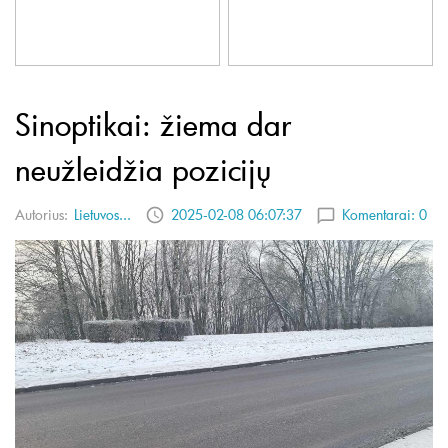
Sinoptikai: žiema dar
neužleidžia pozicijų
Autorius:
Lietuvos...
2025-02-08 06:07:37
Komentarai:
0