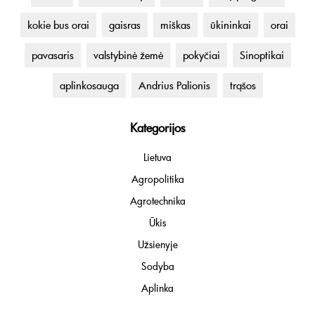
kokie bus orai
gaisras
miškas
ūkininkai
orai
pavasaris
valstybinė žemė
pokyčiai
Sinoptikai
aplinkosauga
Andrius Palionis
trąšos
Kategorijos
Lietuva
Agropolitika
Agrotechnika
Ūkis
Užsienyje
Sodyba
Aplinka