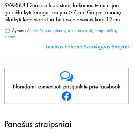
SVARBU! Ežeruose ledo storis laikomas tvirtu ir jau
gali išlaikyti žmogų, kai yra ≥7 cm. Grupei žmonių
išlaikyti ledo storis turi būti ne plonesnis kaip 12 cm.
Žymės :
Žemės ūkio naujienos
,
kokie bus orai
,
temperatūra
,
žiema
.
Lietuvos hidrometeorologijos tarnyba
Norėdami komentuoti prisijunkite prie facebook
Panašūs straipsniai