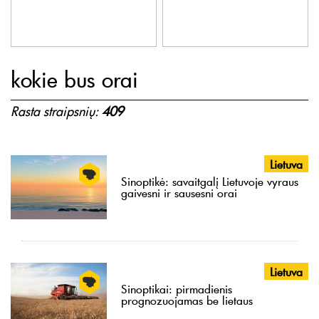
kokie bus orai
Rasta straipsnių:
409
Lietuva
Sinoptikė: savaitgalį Lietuvoje vyraus
gaivesni ir sausesni orai
Lietuva
Sinoptikai: pirmadienis
prognozuojamas be lietaus