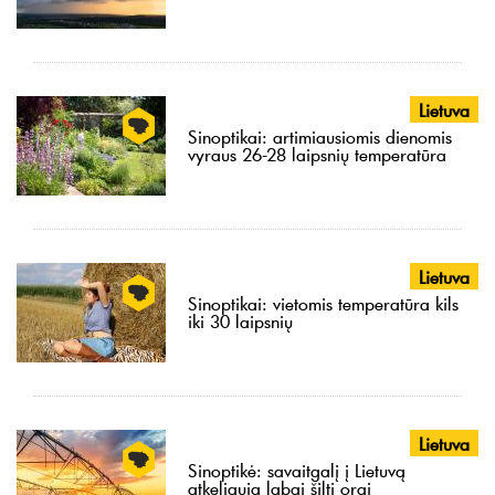
Lietuva
Sinoptikai: artimiausiomis dienomis
vyraus 26-28 laipsnių temperatūra
Lietuva
Sinoptikai: vietomis temperatūra kils
iki 30 laipsnių
Lietuva
Sinoptikė: savaitgalį į Lietuvą
atkeliauja labai šilti orai