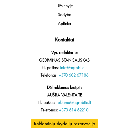
Užsienyje
Sodyba
Aplinka
Kontaktai
Vyr. redaktorius
GEDIMINAS STANIŠAUSKAS
El. paštas:
info@agrobite.lt
Telefonas:
+370 682 67186
Dėl reklamos kreiptis
AUŠRA VALENTAITĖ
El. paštas:
reklama@agrobite.lt
Telefonas:
+370 614 62210
Reklaminių skydelių rezervacija