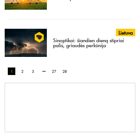
Lietuva
Sinoptikai: šiandien dieną stipriai
palis, griaudės perkūnija
1
2
3
27
28