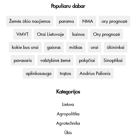
Populiaru dabar
Žemės ūkio naujienos
parama
NMA
orų prognozė
VMVT
Orai Lietuvoje
kainos
Orų prognozė
kokie bus orai
gaisras
miškas
orai
ūkininkai
pavasaris
valstybinė žemė
pokyčiai
Sinoptikai
aplinkosauga
trąšos
Andrius Palionis
Kategorijos
Lietuva
Agropolitika
Agrotechnika
Ūkis