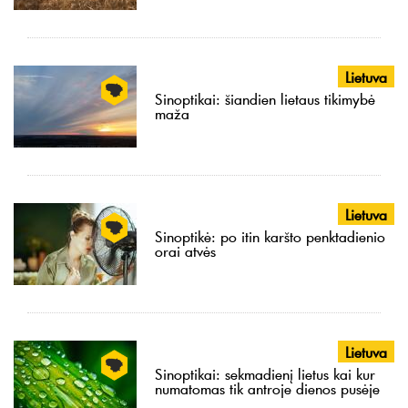
Lietuva
Sinoptikai: šiandien lietaus tikimybė
maža
Lietuva
Sinoptikė: po itin karšto penktadienio
orai atvės
Lietuva
Sinoptikai: sekmadienį lietus kai kur
numatomas tik antroje dienos pusėje