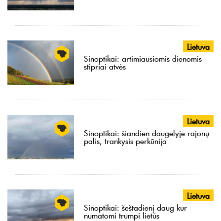
Lietuva
Sinoptikai: artimiausiomis dienomis
stipriai atvės
Lietuva
Sinoptikai: šiandien daugelyje rajonų
palis, trankysis perkūnija
Lietuva
Sinoptikai: šeštadienį daug kur
numatomi trumpi lietūs