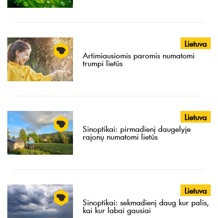
Lietuva
Artimiausiomis paromis numatomi
trumpi lietūs
Lietuva
Sinoptikai: pirmadienį daugelyje
rajonų numatomi lietūs
Lietuva
Sinoptikai: sekmadienį daug kur palis,
kai kur labai gausiai