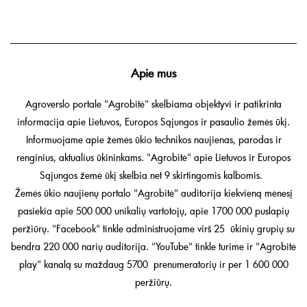
Apie mus
Agroverslo portale "Agrobitė" skelbiama objektyvi ir patikrinta
informacija apie Lietuvos, Europos Sąjungos ir pasaulio žemės ūkį.
Informuojame apie žemės ūkio technikos naujienas, parodas ir
renginius, aktualius ūkininkams. "Agrobitė" apie Lietuvos ir Europos
Sąjungos žemė ūkį skelbia net 9 skirtingomis kalbomis.
Žemės ūkio naujienų portalo "Agrobitė" auditorija kiekvieną mėnesį
pasiekia apie 500 000 unikalių vartotojų, apie 1700 000 puslapių
peržiūrų. "Facebook" tinkle administruojame virš 25 ūkinių grupių su
bendra 220 000 narių auditorija. "YouTube" tinkle turime ir "Agrobitė
play" kanalą su maždaug 5700 prenumeratorių ir per 1 600 000
peržiūrų.