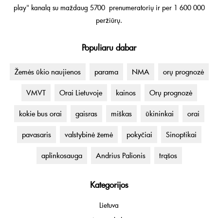
play" kanalą su maždaug 5700 prenumeratorių ir per 1 600 000
peržiūrų.
Populiaru dabar
Žemės ūkio naujienos
parama
NMA
orų prognozė
VMVT
Orai Lietuvoje
kainos
Orų prognozė
kokie bus orai
gaisras
miškas
ūkininkai
orai
pavasaris
valstybinė žemė
pokyčiai
Sinoptikai
aplinkosauga
Andrius Palionis
trąšos
Kategorijos
Lietuva