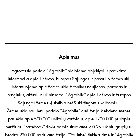
Apie mus
Agroverslo portale "Agrobitė" skelbiama objektyvi ir patikrinta
informacija apie Lietuvos, Europos Sąjungos ir pasaulio žemės ūkį.
Informuojame apie žemės ūkio technikos naujienas, parodas ir
renginius, aktualius ūkininkams. "Agrobitė" apie Lietuvos ir Europos
Sąjungos žemė ūkį skelbia net 9 skirtingomis kalbomis.
Žemės ūkio naujienų portalo "Agrobitė" auditorija kiekvieną mėnesį
pasiekia apie 500 000 unikalių vartotojų, apie 1700 000 puslapių
peržiūrų. "Facebook" tinkle administruojame virš 25 ūkinių grupių su
bendra 220 000 narių auditorija. "YouTube" tinkle turime ir "Agrobitė