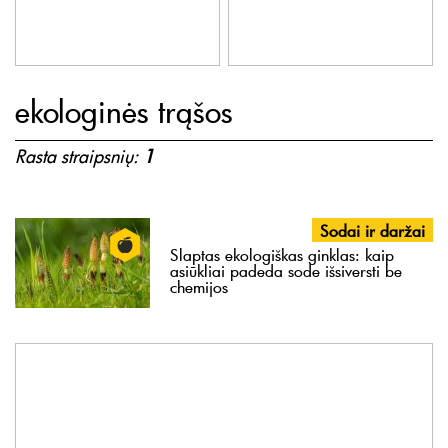
ekologinės trąšos
Rasta straipsnių:
1
Sodai ir daržai
Slaptas ekologiškas ginklas: kaip
asiūkliai padeda sode išsiversti be
chemijos