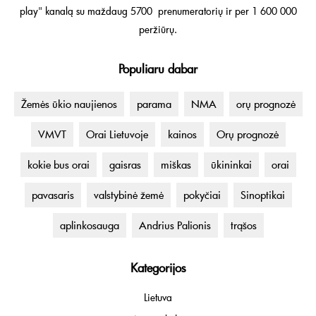
play" kanalą su maždaug 5700 prenumeratorių ir per 1 600 000
peržiūrų.
Populiaru dabar
Žemės ūkio naujienos
parama
NMA
orų prognozė
VMVT
Orai Lietuvoje
kainos
Orų prognozė
kokie bus orai
gaisras
miškas
ūkininkai
orai
pavasaris
valstybinė žemė
pokyčiai
Sinoptikai
aplinkosauga
Andrius Palionis
trąšos
Kategorijos
Lietuva