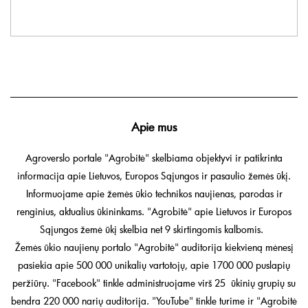
Apie mus
Agroverslo portale "Agrobitė" skelbiama objektyvi ir patikrinta
informacija apie Lietuvos, Europos Sąjungos ir pasaulio žemės ūkį.
Informuojame apie žemės ūkio technikos naujienas, parodas ir
renginius, aktualius ūkininkams. "Agrobitė" apie Lietuvos ir Europos
Sąjungos žemė ūkį skelbia net 9 skirtingomis kalbomis.
Žemės ūkio naujienų portalo "Agrobitė" auditorija kiekvieną mėnesį
pasiekia apie 500 000 unikalių vartotojų, apie 1700 000 puslapių
peržiūrų. "Facebook" tinkle administruojame virš 25 ūkinių grupių su
bendra 220 000 narių auditorija. "YouTube" tinkle turime ir "Agrobitė