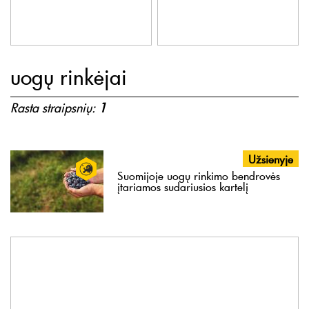
uogų rinkėjai
Rasta straipsnių:
1
Užsienyje
Suomijoje uogų rinkimo bendrovės
įtariamos sudariusios kartelį