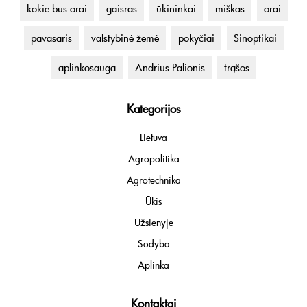
kokie bus orai
gaisras
ūkininkai
miškas
orai
pavasaris
valstybinė žemė
pokyčiai
Sinoptikai
aplinkosauga
Andrius Palionis
trąšos
Kategorijos
Lietuva
Agropolitika
Agrotechnika
Ūkis
Užsienyje
Sodyba
Aplinka
Kontaktai