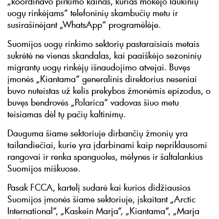
„koordinavo pirkimo kainas, kurias mokėjo laukinių
uogų rinkėjams“ telefoninių skambučių metu ir
susirašinėjant „WhatsApp“ programėlėje.
Suomijos uogų rinkimo sektorių pastaraisiais metais
sukrėtė ne vienas skandalas, kai paaiškėjo sezoninių
migrantų uogų rinkėjų išnaudojimo atvejai. Buvęs
įmonės „Kiantama“ generalinis direktorius neseniai
buvo nuteistas už kelis prekybos žmonėmis epizodus, o
buvęs bendrovės „Polarica“ vadovas šiuo metu
teisiamas dėl tų pačių kaltinimų.
Dauguma šiame sektoriuje dirbančių žmonių yra
tailandiečiai, kurie yra įdarbinami kaip nepriklausomi
rangovai ir renka spanguoles, mėlynes ir šaltalankius
Suomijos miškuose.
Pasak FCCA, kartelį sudarė kai kurios didžiausios
Suomijos įmonės šiame sektoriuje, įskaitant „Arctic
International“, „Kaskein Marja“, „Kiantama“, „Marja