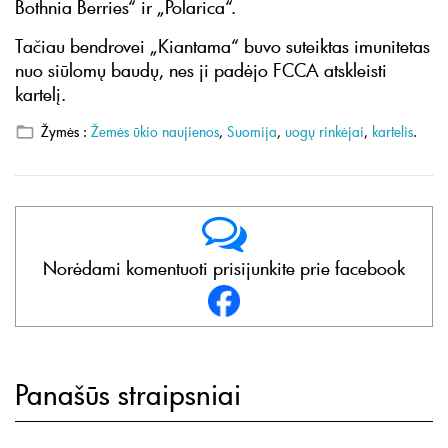
Bothnia Berries“ ir „Polarica“.
Tačiau bendrovei „Kiantama“ buvo suteiktas imunitetas
nuo siūlomų baudų, nes ji padėjo FCCA atskleisti
kartelį.
Žymės :
Žemės ūkio naujienos
,
Suomija
,
uogų rinkėjai
,
kartelis
.
Norėdami komentuoti prisijunkite prie facebook
Panašūs straipsniai