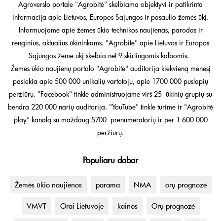
Agroverslo portale "Agrobitė" skelbiama objektyvi ir patikrinta
informacija apie Lietuvos, Europos Sąjungos ir pasaulio žemės ūkį.
Informuojame apie žemės ūkio technikos naujienas, parodas ir
renginius, aktualius ūkininkams. "Agrobitė" apie Lietuvos ir Europos
Sąjungos žemė ūkį skelbia net 9 skirtingomis kalbomis.
Žemės ūkio naujienų portalo "Agrobitė" auditorija kiekvieną mėnesį
pasiekia apie 500 000 unikalių vartotojų, apie 1700 000 puslapių
peržiūrų. "Facebook" tinkle administruojame virš 25 ūkinių grupių su
bendra 220 000 narių auditorija. "YouTube" tinkle turime ir "Agrobitė
play" kanalą su maždaug 5700 prenumeratorių ir per 1 600 000
peržiūrų.
Populiaru dabar
Žemės ūkio naujienos
parama
NMA
orų prognozė
VMVT
Orai Lietuvoje
kainos
Orų prognozė