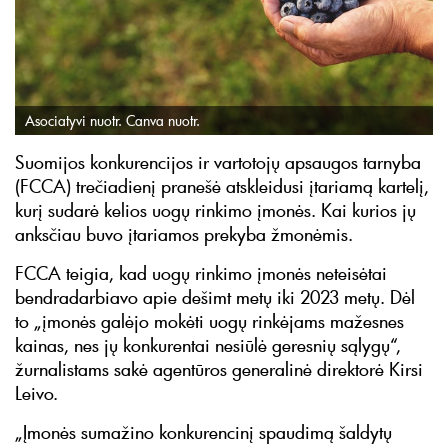
Asociatyvi nuotr. Canva nuotr.
Suomijos konkurencijos ir vartotojų apsaugos tarnyba
(FCCA) trečiadienį pranešė atskleidusi įtariamą kartelį,
kurį sudarė kelios uogų rinkimo įmonės. Kai kurios jų
anksčiau buvo įtariamos prekyba žmonėmis.
FCCA teigia, kad uogų rinkimo įmonės neteisėtai
bendradarbiavo apie dešimt metų iki 2023 metų. Dėl
to „įmonės galėjo mokėti uogų rinkėjams mažesnes
kainas, nes jų konkurentai nesiūlė geresnių sąlygų“,
žurnalistams sakė agentūros generalinė direktorė Kirsi
Leivo.
„Įmonės sumažino konkurencinį spaudimą šaldytų