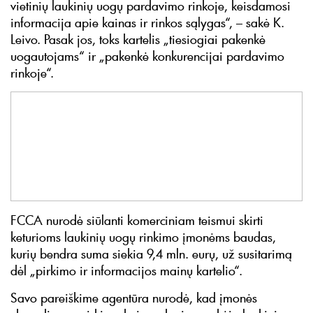
vietinių laukinių uogų pardavimo rinkoje, keisdamosi
informacija apie kainas ir rinkos sąlygas“, – sakė K.
Leivo. Pasak jos, toks kartelis „tiesiogiai pakenkė
uogautojams“ ir „pakenkė konkurencijai pardavimo
rinkoje“.
FCCA nurodė siūlanti komerciniam teismui skirti
keturioms laukinių uogų rinkimo įmonėms baudas,
kurių bendra suma siekia 9,4 mln. eurų, už susitarimą
dėl „pirkimo ir informacijos mainų kartelio“.
Savo pareiškime agentūra nurodė, kad įmonės