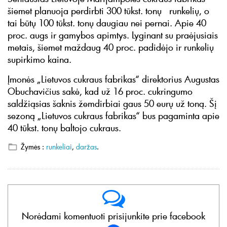
šiemet planuoja perdirbti 300 tūkst. tonų runkelių, o
tai būtų 100 tūkst. tonų daugiau nei pernai. Apie 40
proc. augs ir gamybos apimtys. Lyginant su praėjusiais
metais, šiemet maždaug 40 proc. padidėjo ir runkelių
supirkimo kaina.
Įmonės „Lietuvos cukraus fabrikas“ direktorius Augustas
Obuchavičius sakė, kad už 16 proc. cukringumo
saldžiąsias šaknis žemdirbiai gaus 50 eurų už toną. Šį
sezoną „Lietuvos cukraus fabrikas“ bus pagaminta apie
40 tūkst. tonų baltojo cukraus.
Žymės :
runkeliai
,
daržas
.
Norėdami komentuoti prisijunkite prie facebook