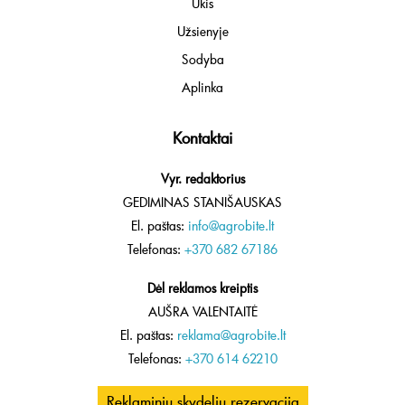
Ūkis
Užsienyje
Sodyba
Aplinka
Kontaktai
Vyr. redaktorius
GEDIMINAS STANIŠAUSKAS
El. paštas:
info@agrobite.lt
Telefonas:
+370 682 67186
Dėl reklamos kreiptis
AUŠRA VALENTAITĖ
El. paštas:
reklama@agrobite.lt
Telefonas:
+370 614 62210
Reklaminių skydelių rezervacija