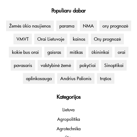
Populiaru dabar
Žemės ūkio naujienos
parama
NMA
orų prognozė
VMVT
Orai Lietuvoje
kainos
Orų prognozė
kokie bus orai
gaisras
miškas
ūkininkai
orai
pavasaris
valstybinė žemė
pokyčiai
Sinoptikai
aplinkosauga
Andrius Palionis
trąšos
Kategorijos
Lietuva
Agropolitika
Agrotechnika