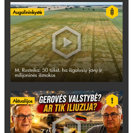
Augalininkystė
M. Rusteika: 50 tūkst. ha išgulusių javų ir
milijoninės išmokos
Aktualijos