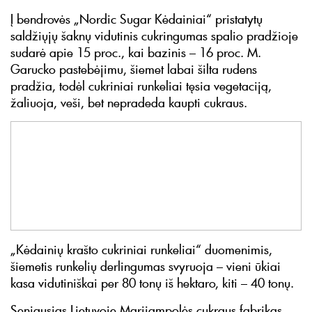
Į bendrovės „Nordic Sugar Kėdainiai“ pristatytų
saldžiųjų šaknų vidutinis cukringumas spalio pradžioje
sudarė apie 15 proc., kai bazinis – 16 proc. M.
Garucko pastebėjimu, šiemet labai šilta rudens
pradžia, todėl cukriniai runkeliai tęsia vegetaciją,
žaliuoja, veši, bet nepradeda kaupti cukraus.
„Kėdainių krašto cukriniai runkeliai“ duomenimis,
šiemetis runkelių derlingumas svyruoja – vieni ūkiai
kasa vidutiniškai per 80 tonų iš hektaro, kiti – 40 tonų.
Seniausias Lietuvoje Marijampolės cukraus fabrikas