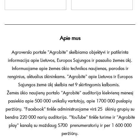
Apie mus
Agroverslo portale "Agrobitė" skelbiama objektyvi ir patikrinta
informacija apie Lietuvos, Europos Sąjungos ir pasaulio žemės ūkį.
Informuojame apie žemės ūkio technikos naujienas, parodas ir
renginius, aktualius ūkininkams. "Agrobitė" apie Lietuvos ir Europos
Sąjungos žemė ūkį skelbia net 9 skirtingomis kalbomis.
Žemės ūkio naujienų portalo "Agrobitė" auditorija kiekvieną mėnesį
pasiekia apie 500 000 unikalių vartotojų, apie 1700 000 puslapių
peržiūrų. "Facebook" tinkle administruojame virš 25 ūkinių grupių su
bendra 220 000 narių auditorija. "YouTube" tinkle turime ir "Agrobitė
play" kanalą su maždaug 5700 prenumeratorių ir per 1 600 000
peržiūrų.