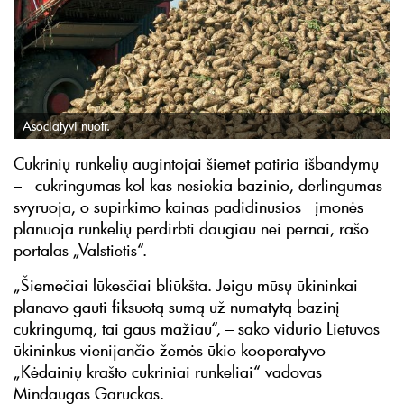
Asociatyvi nuotr.
Cukrinių runkelių augintojai šiemet patiria išbandymų
– cukringumas kol kas nesiekia bazinio, derlingumas
svyruoja, o supirkimo kainas padidinusios įmonės
planuoja runkelių perdirbti daugiau nei pernai, rašo
portalas „Valstietis“.
„Šiemečiai lūkesčiai bliūkšta. Jeigu mūsų ūkininkai
planavo gauti fiksuotą sumą už numatytą bazinį
cukringumą, tai gaus mažiau“, – sako vidurio Lietuvos
ūkininkus vienijančio žemės ūkio kooperatyvo
„Kėdainių krašto cukriniai runkeliai“ vadovas
Mindaugas Garuckas.