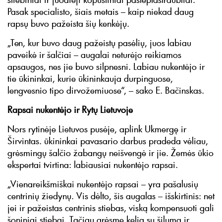
Pasak specialisto, šiais metais – kaip niekad daug
rapsų buvo pažeista šių kenkėjų.
„Ten, kur buvo daug pažeistų pasėlių, juos labiau
paveikė ir šalčiai – augalai neturėjo reikiamos
apsaugos, nes jie buvo silpnesni. Labiau nukentėjo ir
tie ūkininkai, kurie ūkininkauja durpinguose,
lengvesnio tipo dirvožemiuose“, – sako E. Bačinskas.
Rapsai nukentėjo ir Rytų Lietuvoje
Nors rytinėje Lietuvos pusėje, aplink Ukmergę ir
Širvintas. ūkininkai pavasario darbus pradeda vėliau,
grėsmingų šalčio žabangų neišvengė ir jie. Žemės ūkio
ekspertai tvirtina: labiausiai nukentėjo rapsai.
„Vienareikšmiškai nukentėjo rapsai – yra pašalusių
centrinių žiedynų. Vis dėlto, šis augalas – išskirtinis: net
jei ir pažeistas centrinis stiebas, viską kompensuoti gali
šoniniai stiebai. Tačiau grėsmę kelia su šiluma ir