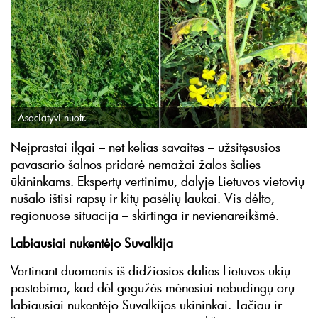
Asociatyvi nuotr.
Neįprastai ilgai – net kelias savaites – užsitęsusios
pavasario šalnos pridarė nemažai žalos šalies
ūkininkams. Ekspertų vertinimu, dalyje Lietuvos vietovių
nušalo ištisi rapsų ir kitų pasėlių laukai. Vis dėlto,
regionuose situacija – skirtinga ir nevienareikšmė.
Labiausiai nukentėjo Suvalkija
Vertinant duomenis iš didžiosios dalies Lietuvos ūkių
pastebima, kad dėl gegužės mėnesiui nebūdingų orų
labiausiai nukentėjo Suvalkijos ūkininkai. Tačiau ir