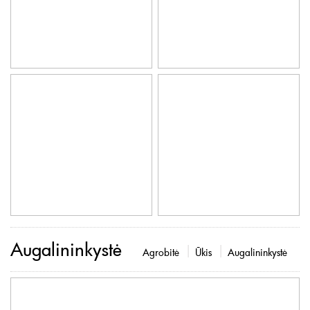
Augalininkystė
Agrobitė
Ūkis
Augalininkystė