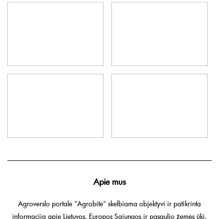
Apie mus
Agroverslo portale "Agrobitė" skelbiama objektyvi ir patikrinta
informacija apie Lietuvos, Europos Sąjungos ir pasaulio žemės ūkį.