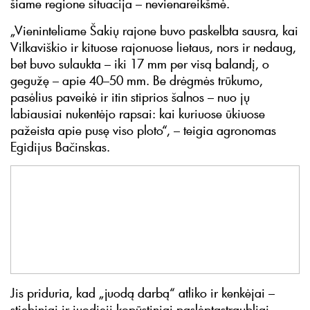
šiame regione situacija – nevienareikšmė.
„Vieninteliame Šakių rajone buvo paskelbta sausra, kai
Vilkaviškio ir kituose rajonuose lietaus, nors ir nedaug,
bet buvo sulaukta – iki 17 mm per visą balandį, o
gegužę – apie 40–50 mm. Be drėgmės trūkumo,
pasėlius paveikė ir itin stiprios šalnos – nuo jų
labiausiai nukentėjo rapsai: kai kuriuose ūkiuose
pažeista apie pusę viso ploto“, – teigia agronomas
Egidijus Bačinskas.
Jis priduria, kad „juodą darbą“ atliko ir kenkėjai –
stiebiniai ir juodieji kopūstiniai paslėptastraubliai.