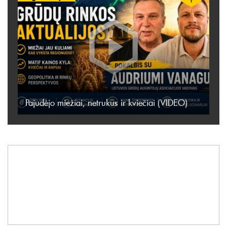
Pajudėjo miežiai, netrukus ir kviečiai (VIDEO)