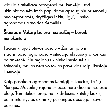
krituliais atkeliavę patogenai bei kenkėjai, tad
ūkininkams teks imtis papildomų apsauginių priemonių
nuo septoriozės, dryžligės ir kitų ligų“, – sako
agronomas Arnoldas Remeikis.
Šiaurės ir Vakarų Lietuva nuo šalčių – beveik
nenukentėjo
Tačiau kitoje Lietuvos pusėje – Žemaitijoje ir
šiauriniuose regionuose – situacija ūkiuose yra kur kas
palankesnė. Šių regionų ūkininkai susidūrė su
šalnomis, bet jos nebuvo tokios paveikios kaip likusioje
Lietuvoje.
Kaip pasakoja agronomas Remigijus Laucius, Telšių,
Plungės, Mažeikių rajonų ūkiuose nėra didelių iššalusių
plotų. Tam įtakos turėjo ne tik didesnis kritulių kiekis,
bet ir intensyvios ūkininkų pastangos apsaugoti savo
pasėlius.