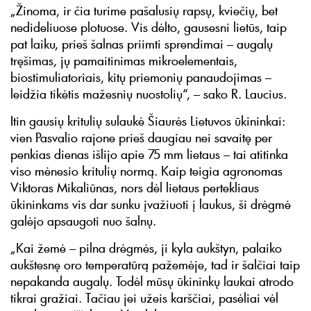
„Žinoma, ir čia turime pašalusių rapsų, kviečių, bet
nedideliuose plotuose. Vis dėlto, gausesni lietūs, taip
pat laiku, prieš šalnas priimti sprendimai – augalų
tręšimas, jų pamaitinimas mikroelementais,
biostimuliatoriais, kitų priemonių panaudojimas –
leidžia tikėtis mažesnių nuostolių“, – sako R. Laucius.
Itin gausių kritulių sulaukė Šiaurės Lietuvos ūkininkai:
vien Pasvalio rajone prieš daugiau nei savaitę per
penkias dienas išlijo apie 75 mm lietaus – tai atitinka
viso mėnesio kritulių normą. Kaip teigia agronomas
Viktoras Mikaliūnas, nors dėl lietaus pertekliaus
ūkininkams vis dar sunku įvažiuoti į laukus, ši drėgmė
galėjo apsaugoti nuo šalnų.
„Kai žemė – pilna drėgmės, ji kyla aukštyn, palaiko
aukštesnę oro temperatūrą pažemėje, tad ir šalčiai taip
nepakanda augalų. Todėl mūsų ūkininkų laukai atrodo
tikrai gražiai. Tačiau jei užeis karščiai, pasėliai vėl