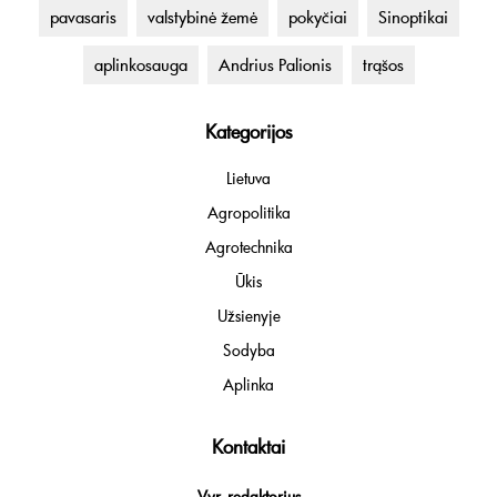
pavasaris
valstybinė žemė
pokyčiai
Sinoptikai
aplinkosauga
Andrius Palionis
trąšos
Kategorijos
Lietuva
Agropolitika
Agrotechnika
Ūkis
Užsienyje
Sodyba
Aplinka
Kontaktai
Vyr. redaktorius