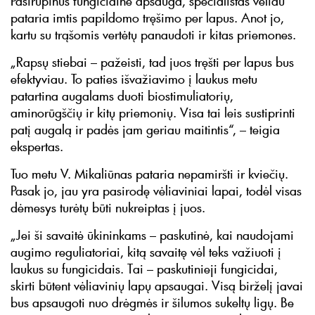
Pasirūpinus fungicidine apsauga, specialistas vėliau
pataria imtis papildomo tręšimo per lapus. Anot jo,
kartu su trąšomis vertėtų panaudoti ir kitas priemones.
„Rapsų stiebai – pažeisti, tad juos tręšti per lapus bus
efektyviau. To paties išvažiavimo į laukus metu
patartina augalams duoti biostimuliatorių,
aminorūgščių ir kitų priemonių. Visa tai leis sustiprinti
patį augalą ir padės jam geriau maitintis“, – teigia
ekspertas.
Tuo metu V. Mikaliūnas pataria nepamiršti ir kviečių.
Pasak jo, jau yra pasirodę vėliaviniai lapai, todėl visas
dėmesys turėtų būti nukreiptas į juos.
„Jei ši savaitė ūkininkams – paskutinė, kai naudojami
augimo reguliatoriai, kitą savaitę vėl teks važiuoti į
laukus su fungicidais. Tai – paskutinieji fungicidai,
skirti būtent vėliavinių lapų apsaugai. Visą birželį javai
bus apsaugoti nuo drėgmės ir šilumos sukeltų ligų. Be