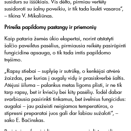
susidurs su iššūkiais. Vis dėlto, pirmiau vertėtų
susidoroti su šalnų poveikiu, ir tik tada laukti vasaros“,
– tikina V. Mikaliūnas.
Prireiks papildomų pastangų ir priemonių
Kaip pataria žemės ūkio ekspertai, norint atstatyti
šalčio paveiktus pasėlius, pirmiausia reikėtų pasirūpinti
fungicidine apsauga, o tik tada imtis papildomo
tręšimo.
„Rapsų stiebai – suplyšę ir sutrūkę, o kenkėjai atvėrė
žaizdas, per kurias į augalų vidų ir prasiskverbė šaltis.
Atėjusi šiluma – palankus metas ligoms plisti, ir ne tik
tarp rapsų, bet ir kviečių bei kitų pasėlių. Todėl dabar
svarbiausia pasirinkti tinkamus, bet švelnius fungicidus:
augalai – jau pažeisti neigiamos temperatūros, o
stipresni preparatai juos gali dar labiau sužaloti“, –
sako E. Bačinskas.