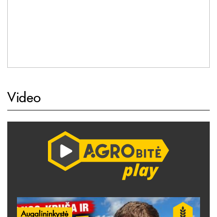
Video
Augalininkystė