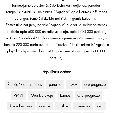
Informuojame apie žemės ūkio technikos naujienas, parodas ir
renginius, aktualius ūkininkams. "Agrobitė" apie Lietuvos ir Europos
Sąjungos žemė ūkį skelbia net 9 skirtingomis kalbomis.
Žemės ūkio naujienų portalo "Agrobitė" auditorija kiekvieną mėnesį
pasiekia apie 500 000 unikalių vartotojų, apie 1700 000 puslapių
peržiūrų. "Facebook" tinkle administruojame virš 25 ūkinių grupių su
bendra 220 000 narių auditorija. "YouTube" tinkle turime ir "Agrobitė
play" kanalą su maždaug 5700 prenumeratorių ir per 1 600 000
peržiūrų.
Populiaru dabar
Žemės ūkio naujienos
parama
NMA
orų prognozė
VMVT
Orai Lietuvoje
kainos
Orų prognozė
kokie bus orai
gaisras
miškas
ūkininkai
orai