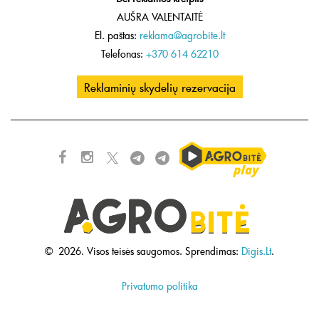
AUŠRA VALENTAITĖ
El. paštas:
reklama@agrobite.lt
Telefonas:
+370 614 62210
Reklaminių skydelių rezervacija
©
2026.
Visos teisės saugomos.
Sprendimas:
Digis.Lt
.
Privatumo politika