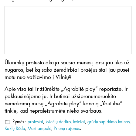
Ūkininkų protesto akcija sausio mėnesį tarsi jau liko už
nugaros, bet ką sako žemdirbiai praėjus štai jau pusei
metų nuo važiavimo į Vilnių?
Apie visa tai ir žiūrėkite „Agrobitė play“ reportaže. Ir
paklausinėjome jų. Ir būtinai užsiprenumeruokite
nemokamą mūsų „Agrobitė play“ kanalą „Youtube“
tinkle, kad nepraleistumėte nieko svarbaus.
Žymės :
protestai
,
kviečių derlius
,
kvieiai
,
grūdų supirkimo kainos
,
Kazlų Rūda
,
Marijampolė
,
Prienų rajonas
.