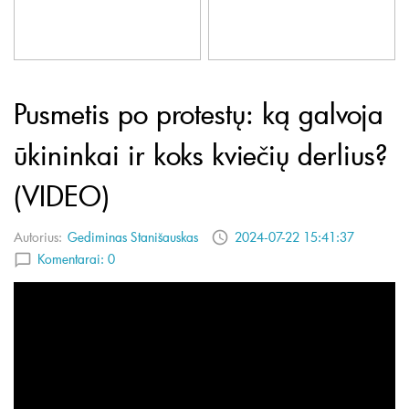
Pusmetis po protestų: ką galvoja
ūkininkai ir koks kviečių derlius?
(VIDEO)
Autorius:
Gediminas Stanišauskas
2024-07-22 15:41:37
Komentarai:
0