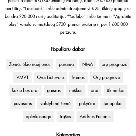
pasiekia apie 500 000 unikalių vartotojų, apie 1700 000 puslapių
peržiūrų. "Facebook" tinkle administruojame virš 25 ūkinių grupių su
bendra 220 000 narių auditorija. "YouTube" tinkle turime ir "Agrobitė
play" kanalą su maždaug 5700 prenumeratorių ir per 1 600 000
peržiūrų.
Populiaru dabar
Žemės ūkio naujienos
parama
NMA
orų prognozė
VMVT
Orai Lietuvoje
kainos
Orų prognozė
kokie bus orai
gaisras
miškas
orai
ūkininkai
pavasaris
valstybinė žemė
pokyčiai
Sinoptikai
aplinkosauga
trąšos
Andrius Palionis
Kategorijos