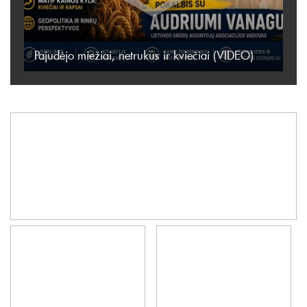
Pajudėjo miežiai, netrukus ir kviečiai (VIDEO)