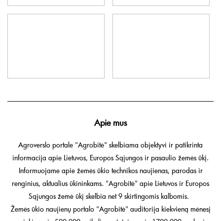
Apie mus
Agroverslo portale "Agrobitė" skelbiama objektyvi ir patikrinta
informacija apie Lietuvos, Europos Sąjungos ir pasaulio žemės ūkį.
Informuojame apie žemės ūkio technikos naujienas, parodas ir
renginius, aktualius ūkininkams. "Agrobitė" apie Lietuvos ir Europos
Sąjungos žemė ūkį skelbia net 9 skirtingomis kalbomis.
Žemės ūkio naujienų portalo "Agrobitė" auditorija kiekvieną mėnesį