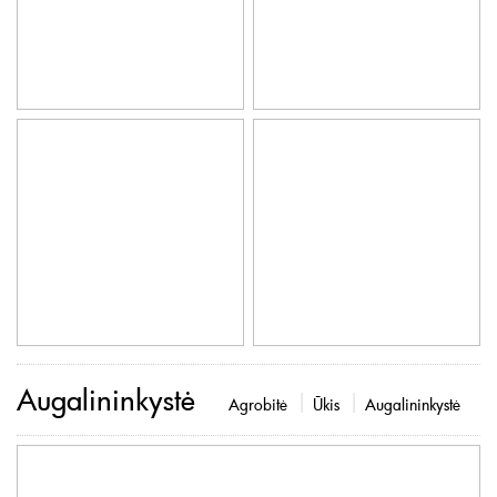
Augalininkystė
Agrobitė
Ūkis
Augalininkystė