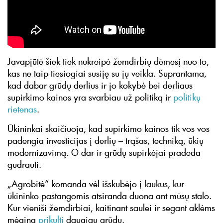
Javapjūtė šiek tiek nukreipė žemdirbių dėmesį nuo to,
kas ne taip tiesiogiai susiję su jų veikla. Suprantama,
kad dabar grūdų derlius ir jo kokybė bei derliaus
supirkimo kainos yra svarbiau už politiką ir
politikų
rietenas
.
Ūkininkai skaičiuoja, kad supirkimo kainos tik vos vos
padengia investicijas į derlių – trąšas, techniką, ūkių
modernizavimą. O dar ir grūdų supirkėjai pradeda
gudrauti.
„Agrobitė“ komanda vėl išskubėjo į laukus, kur
ūkininko pastangomis atsiranda duona ant mūsų stalo.
Kur vieniši žemdirbiai, kaitinant saulei ir segant aklėms
mėgina
prikulti
daugiau grūdų.