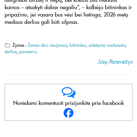
kainos – atsakyti dabar negaliu“, – kalbėjo bitininkas ir
pripažino, jei vasara bus vėsi bei lietinga, 2026 metų
medaus derlius gali būti silpnas.
Žymės :
Žemės ūkio naujienos
,
bitininkai
,
ankstyvas medunešis
,
derlius
,
pavasaris
.
Jūsų Panevėžys
Norėdami komentuoti prisijunkite prie facebook