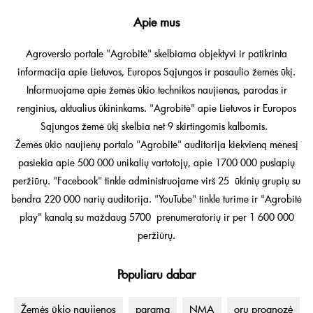
Apie mus
Agroverslo portale "Agrobitė" skelbiama objektyvi ir patikrinta
informacija apie Lietuvos, Europos Sąjungos ir pasaulio žemės ūkį.
Informuojame apie žemės ūkio technikos naujienas, parodas ir
renginius, aktualius ūkininkams. "Agrobitė" apie Lietuvos ir Europos
Sąjungos žemė ūkį skelbia net 9 skirtingomis kalbomis.
Žemės ūkio naujienų portalo "Agrobitė" auditorija kiekvieną mėnesį
pasiekia apie 500 000 unikalių vartotojų, apie 1700 000 puslapių
peržiūrų. "Facebook" tinkle administruojame virš 25 ūkinių grupių su
bendra 220 000 narių auditorija. "YouTube" tinkle turime ir "Agrobitė
play" kanalą su maždaug 5700 prenumeratorių ir per 1 600 000
peržiūrų.
Populiaru dabar
Žemės ūkio naujienos
parama
NMA
orų prognozė