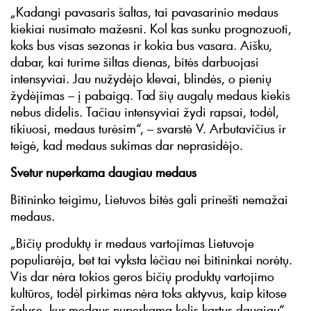
„Kadangi pavasaris šaltas, tai pavasarinio medaus
kiekiai nusimato mažesni. Kol kas sunku prognozuoti,
koks bus visas sezonas ir kokia bus vasara. Aišku,
dabar, kai turime šiltas dienas, bitės darbuojasi
intensyviai. Jau nužydėjo klevai, blindės, o pienių
žydėjimas – į pabaigą. Tad šių augalų medaus kiekis
nebus didelis. Tačiau intensyviai žydi rapsai, todėl,
tikiuosi, medaus turėsim“, – svarstė V. Arbutavičius ir
teigė, kad medaus sukimas dar neprasidėjo.
Svetur nuperkama daugiau medaus
Bitininko teigimu, Lietuvos bitės gali prinešti nemažai
medaus.
„Bičių produktų ir medaus vartojimas Lietuvoje
populiarėja, bet tai vyksta lėčiau nei bitininkai norėtų.
Vis dar nėra tokios geros bičių produktų vartojimo
kultūros, todėl pirkimas nėra toks aktyvus, kaip kitose
šalyse, kur medaus nuperkama kelis kartus daugiau“, –