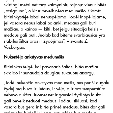
skirtingi metai net tarp kaimyninių rajonų: vienur bitės
„atsigauna“, o kitur beveik nėra medunešio. Gamta
bitininkystėje labai nenuspėjama. Todėl ir spėliojame,
jei vasara nebus labai palanki, medaus gali būti
mažiau, o kainos — kilti, bet jeigu situacija keisis –
medaus gali būti. Juolab kad bitėms svarbiausias yra
stabilus šiltas oras ir žydėjimas“, – svarstė Z.
Vezbergas.
Nukentėjo ankstyvas medunešis
Bitininkas teigė, kai pavasaris šaltas, bitės mažiau
skraido ir sunaudoja daugiau sukauptų atsargų.
„Todėl nukenčia ankstyvas medunešis, nes per šį augalų
žydėjimą buvo ir lietaus, ir vėjo, o ir oro temperatūra
nebuvo aukšta. Tuomet net ir gausiai žydintys laukai
gali beveik neduoti medaus. Tačiau, tikiuosi, kad
vasara bus gera ir bitės prineš medaus. Bitės dar gali
atsigriebti birželį ir liepą, bet kokios bus medaus