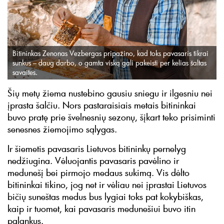
Bitininkas Zenonas Vezbergas pripažino, kad toks pavasaris tikrai
sunkus – daug darbo, o gamta viską gali pakeisti per kelias šaltas
savaites.
Šių metų žiema nustebino gausiu sniegu ir ilgesniu nei
įprasta šalčiu. Nors pastaraisiais metais bitininkai
buvo pratę prie švelnesnių sezonų, šįkart teko prisiminti
senesnes žiemojimo sąlygas.
Ir šiemetis pavasaris Lietuvos bitininkų pernelyg
nedžiugina. Vėluojantis pavasaris pavėlino ir
medunešį bei pirmojo medaus sukimą. Vis dėlto
bitininkai tikino, jog net ir vėliau nei įprastai Lietuvos
bičių suneštas medus bus lygiai toks pat kokybiškas,
kaip ir tuomet, kai pavasaris medunešiui buvo itin
palankus.