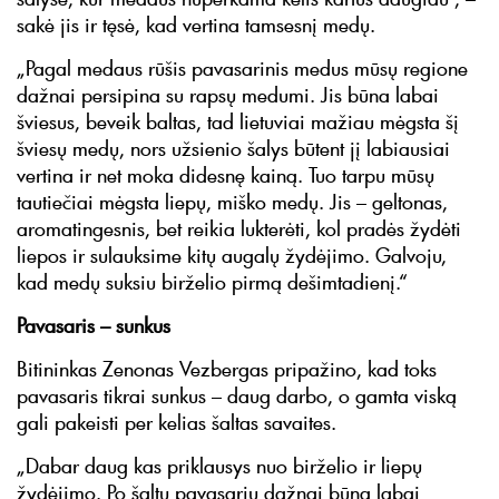
sakė jis ir tęsė, kad vertina tamsesnį medų.
„Pagal medaus rūšis pavasarinis medus mūsų regione
dažnai persipina su rapsų medumi. Jis būna labai
šviesus, beveik baltas, tad lietuviai mažiau mėgsta šį
šviesų medų, nors užsienio šalys būtent jį labiausiai
vertina ir net moka didesnę kainą. Tuo tarpu mūsų
tautiečiai mėgsta liepų, miško medų. Jis – geltonas,
aromatingesnis, bet reikia lukterėti, kol pradės žydėti
liepos ir sulauksime kitų augalų žydėjimo. Galvoju,
kad medų suksiu birželio pirmą dešimtadienį.“
Pavasaris – sunkus
Bitininkas Zenonas Vezbergas pripažino, kad toks
pavasaris tikrai sunkus – daug darbo, o gamta viską
gali pakeisti per kelias šaltas savaites.
„Dabar daug kas priklausys nuo birželio ir liepų
žydėjimo. Po šaltų pavasarių dažnai būna labai