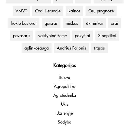
VMVT
Orai Lietuvoje
kainos
Orų prognozė
kokie bus orai
gaisras
miškas
ūkininkai
orai
pavasaris
valstybinė žemė
pokyčiai
Sinoptikai
aplinkosauga
Andrius Palionis
trąšos
Kategorijos
Lietuva
Agropolitika
Agrotechnika
Ūkis
Užsienyje
Sodyba